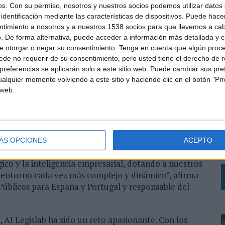
do.
os.
Con su permiso, nosotros y nuestros socios podemos utilizar datos 
identificación mediante las características de dispositivos. Puede hacer
blicos analizar e interpretar el contexto regulatorio
ntimiento a nosotros y a nuestros 1538 socios para que llevemos a ca
. De forma alternativa, puede acceder a información más detallada y 
para las empresas. La herramienta facilita la
e otorgar o negar su consentimiento.
Tenga en cuenta que algún proc
 permitiendo conocer al instante qué grupos
de no requerir de su consentimiento, pero usted tiene el derecho de r
e una iniciativa, el tiempo medio de tramitación de
referencias se aplicarán solo a este sitio web. Puede cambiar sus pref
re otras funcionalidades.
alquier momento volviendo a este sitio y haciendo clic en el botón "Pri
 web.
una nueva dimensión para las estrategias de incidencia,
L
is predictivo del comportamiento de la actividad
1
a ampliará su alcance a parlamentos autonómicos e
E
peas.
E
ÁS OPCIONES
ACEPTO
u
 con la innovación a través de la tecnología, así
ico y la inteligencia empresarial, dotando a nuestros
n entorno cada vez más complejo y dinámico”, afirma
Públicos para España y Portugal y responsable del
, AI Legislab ha sido un reto apasionante. Con los