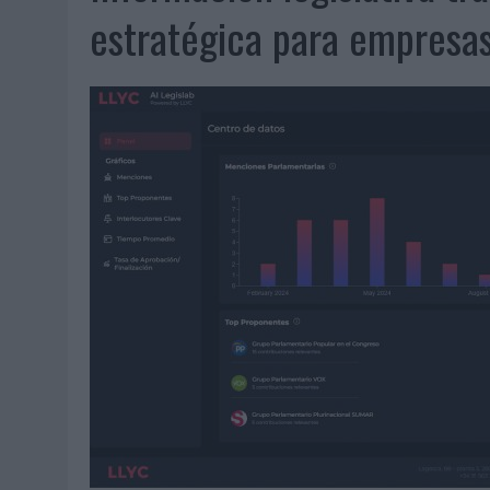
06/08/2026
|
SYSTEM1 NOMBRA A KIMBERLY BASTONI COMO NUEVA D
estratégica para empresa
06/08/2026
|
FRIGO Y UNIQLO LANZAN UNA COLECCIÓN PERSONALIZA
06/08/2026
|
LA IA ESTÁ SUBIENDO EL LISTÓN DE LA CREATIVIDAD
05/08/2026
|
BEON WORLDWIDE LANZA RAÍZ URBANA PARA TRANSFOR
05/08/2026
|
FABRA COMUNICACIÓN INCORPORA A CASONÁ Y ASUME 
05/08/2026
|
LOPESAN HOTELS & RESORTS ACERCA EL PARAÍSO CAN
05/08/2026
|
LUIS ARQUILLOS (BURGO DE ARIAS): “LA CONSTRUCCIÓ
MONEDA”
04/08/2026
|
‘EL PARAÍSO MÁS CERCA’, DE 22GRADOS PARA LOPESA
04/08/2026
|
‘LA ÚNICA CERVEZA DEL MUNDO QUE SE DISFRUTA DOS 
04/08/2026
|
‘EL FÚTBOL SIN LAS PERSONAS’, DE DENTSU CREATIVE
04/08/2026
|
CAPAZ, LA CERVEZA QUE CONVIERTE CADA BOTELLA EN
04/08/2026
|
BABARIA Y MAXIBON SON ‘EL MATCH PERFECTO DEL VE
04/08/2026
|
AUDIBLE REIVINDICA EL PODER TRANSFORMADOR DEL A