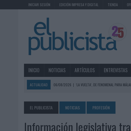
INICIAR SESIÓN
EDICIÓN IMPRESA Y DIGITAL
TIENDA
OF
INICIO
NOTICIAS
ARTÍCULOS
ENTREVISTAS
ACTUALIDAD
06/08/2026
|
‘LA VUELTA’, DE FENOMENAL PARA MÁLA
06/08/2026
|
SIETE DE CADA DIEZ EMPRESAS ESPAÑOLAS NO INTEGRA
06/08/2026
|
EL MERCADO PUBLICITARIO CAE UN 2,6% EN 2025, A
EL PUBLICISTA
NOTICIAS
PROFESIÓN
06/08/2026
|
LA TELEVISIÓN SIGUE LIDERANDO EL CONSUMO DE MEDI
Información legislativa tr
06/08/2026
|
EL USO DE LA IA GENERATIVA ALCANZA YA AL 62% DE L