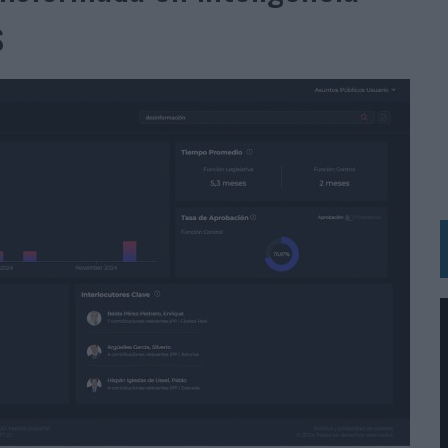
IRECTORA COMERCIAL GLOBAL
s
BLE INSPIRADA EN CORNETTO, CALIPPO Y SOLERO
MAR EL PATRIMONIO HISTÓRICO EN ACTIVOS CULTURALES Y ECONÓMICOS
LA GESTIÓN DE SUS RELACIONES CON LOS MEDIOS
ARIO EN SU ÚLTIMA CAMPAÑA INTERNACIONAL
N DE MARCA A LARGO PLAZO Y LA MEDICIÓN SON DOS CARAS DE LA MISMA
N HOTELS & RESORTS
VECES’, DE INUSUALY PARA CERVEZA CAPAZ
 PARA ORANGE
 UNA OPORTUNIDAD DE INCLUSIÓN
RANO’
UDIO EN SU NUEVA CAMPAÑA GLOBAL DE MARCA