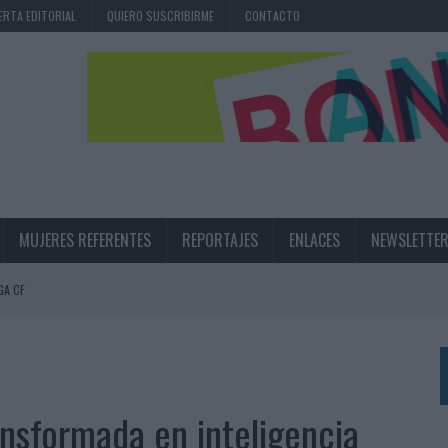
ERTA EDITORIAL
QUIERO SUSCRIBIRME
CONTACTO
MUJERES REFERENTES
REPORTAJES
ENLACES
NEWSLETTE
GA CF
N LA INFANCIA EN SU ESTRATEGIA
UNQUE LOS MEDIOS CONTROLADOS MANTIENEN EL CRECIMIENTO
OS EN VERANO Y SUPERA AL MÓVIL COMO DISPOSITIVO MÁS UTILIZADO
ansformada en inteligencia
OS ESPAÑOLES