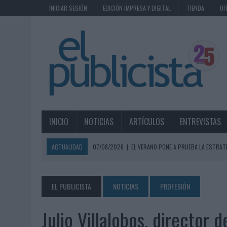
INICIAR SESIÓN
EDICIÓN IMPRESA Y DIGITAL
TIENDA
OF
INICIO
NOTICIAS
ARTÍCULOS
ENTREVISTAS
ACTUALIDAD
07/08/2026
|
EL VERANO PONE A PRUEBA LA ESTRAT
07/08/2026
|
VUELING CONVIERTE LOS RECUERDOS EN SOUVENIRS CO
07/08/2026
|
CUANDO SE APAGUE EL SOL, EL ECLIPSE DE 2026 POND
EL PUBLICISTA
NOTICIAS
PROFESIÓN
06/08/2026
|
‘LA VUELTA’, DE FENOMENAL PARA MÁLAGA CF
Julio Villalobos, director
06/08/2026
|
SIETE DE CADA DIEZ EMPRESAS ESPAÑOLAS NO INTEGRA