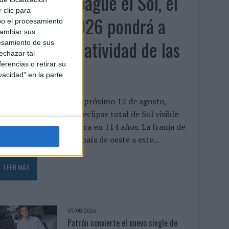
Cuando se apague el Sol, el
 clic para
eclipse de 2026 pondrá a
bo el procesamiento
cambiar sus
prueba la creatividad de las
esamiento de sus
echazar tal
marcas
erencias o retirar su
vacidad" en la parte
or Alessandro Orrù El próximo 12 de agosto,
spaña vivirá el primer eclipse total de Sol visible
esde la península ibérica en 114 años. La franja de
otalidad atravesará el país de oeste a este...
LEER MÁS
07/08/2026
Patrón convierte el nuevo single de