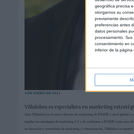
geográfica precisa e 
otorgarnos su conse
previamente descrito
preferencias antes d
datos personales pue
procesamiento. Sus p
consentimiento en cu
inferior de la página
M
4 DE ENERO DE 2011
Villalobos es especialista en marketing estratég
Julio Villalobos es el nuevo director de marketing de ESADE a nivel global y a 
ampliar las estrategias de marketing 2.0 y de confirmar a ESADE como uno de l
en dirección y consultoría de marketing y comunicación, Villalobos es experto