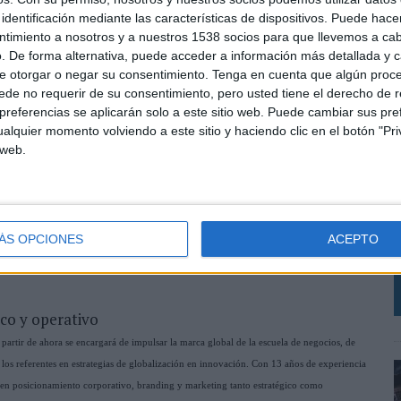
identificación mediante las características de dispositivos. Puede hacer
ntimiento a nosotros y a nuestros 1538 socios para que llevemos a ca
. De forma alternativa, puede acceder a información más detallada y 
e otorgar o negar su consentimiento.
Tenga en cuenta que algún proc
de no requerir de su consentimiento, pero usted tiene el derecho de r
referencias se aplicarán solo a este sitio web. Puede cambiar sus pref
alquier momento volviendo a este sitio y haciendo clic en el botón "Pri
 web.
P
E
d
ÁS OPCIONES
ACEPTO
t
ico y operativo
partir de ahora se encargará de impulsar la marca global de la escuela de negocios, de
os referentes en estrategias de globalización en innovación. Con 13 años de experiencia
 en posicionamiento corporativo, branding y marketing tanto estratégico como