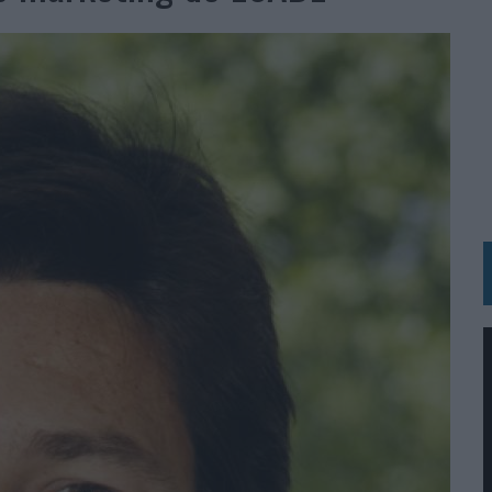
UNQUE LOS MEDIOS CONTROLADOS MANTIENEN EL CRECIMIENTO
OS EN VERANO Y SUPERA AL MÓVIL COMO DISPOSITIVO MÁS UTILIZADO
OS ESPAÑOLES
IRECTORA COMERCIAL GLOBAL
BLE INSPIRADA EN CORNETTO, CALIPPO Y SOLERO
MAR EL PATRIMONIO HISTÓRICO EN ACTIVOS CULTURALES Y ECONÓMICOS
LA GESTIÓN DE SUS RELACIONES CON LOS MEDIOS
ARIO EN SU ÚLTIMA CAMPAÑA INTERNACIONAL
N DE MARCA A LARGO PLAZO Y LA MEDICIÓN SON DOS CARAS DE LA MISMA
N HOTELS & RESORTS
VECES’, DE INUSUALY PARA CERVEZA CAPAZ
 PARA ORANGE