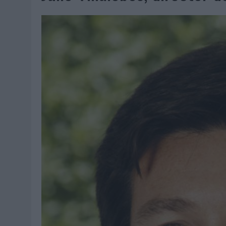
06/08/2026
|
EL MERCADO PUBLICITARIO CAE UN 2,6% EN 2025, A
06/08/2026
|
LA TELEVISIÓN SIGUE LIDERANDO EL CONSUMO DE MEDI
06/08/2026
|
EL USO DE LA IA GENERATIVA ALCANZA YA AL 62% DE L
06/08/2026
|
SYSTEM1 NOMBRA A KIMBERLY BASTONI COMO NUEVA D
06/08/2026
|
FRIGO Y UNIQLO LANZAN UNA COLECCIÓN PERSONALIZA
06/08/2026
|
LA IA ESTÁ SUBIENDO EL LISTÓN DE LA CREATIVIDAD
05/08/2026
|
BEON WORLDWIDE LANZA RAÍZ URBANA PARA TRANSFOR
05/08/2026
|
FABRA COMUNICACIÓN INCORPORA A CASONÁ Y ASUME 
05/08/2026
|
LOPESAN HOTELS & RESORTS ACERCA EL PARAÍSO CAN
05/08/2026
|
LUIS ARQUILLOS (BURGO DE ARIAS): “LA CONSTRUCCIÓ
MONEDA”
04/08/2026
|
‘EL PARAÍSO MÁS CERCA’, DE 22GRADOS PARA LOPESA
04/08/2026
|
‘LA ÚNICA CERVEZA DEL MUNDO QUE SE DISFRUTA DOS 
04/08/2026
|
‘EL FÚTBOL SIN LAS PERSONAS’, DE DENTSU CREATIVE