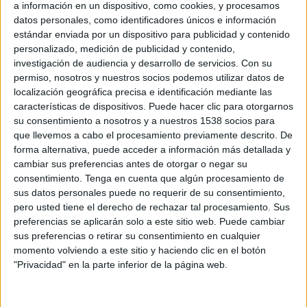
Joventut de Badalona, Athletic de Bilbao, Alberto
a información en un dispositivo, como cookies, y procesamos
Contador, Pep Guardiola, Concha velasco y así
datos personales, como identificadores únicos e información
hasta completar 105 personas relevantes del
estándar enviada por un dispositivo para publicidad y contenido
mundo de la cultura y el deporte, han accedido a
personalizado, medición de publicidad y contenido,
ceder su imagen en favor de la Plataforma de
investigación de audiencia y desarrollo de servicios.
Con su
permiso, nosotros y nuestros socios podemos utilizar datos de
Afectados por ELA. La acción forma parte de una
localización geográfica precisa e identificación mediante las
campaña de visibilidad creada por "Publicitarios
características de dispositivos. Puede hacer clic para otorgarnos
Implicados" de forma totalmente desinteresada,
su consentimiento a nosotros y a nuestros 1538 socios para
que también cuenta con un spot, una flashmob,
que llevemos a cabo el procesamiento previamente descrito. De
folletos, conferencias y acciones on line.
forma alternativa, puede acceder a información más detallada y
La Ela (esclerosis lateral amiotrófica) es una
cambiar sus preferencias antes de otorgar o negar su
enfermedad degenerativa muscular para la que
consentimiento.
Tenga en cuenta que algún procesamiento de
no hay cura. La investigación con células madre
sus datos personales puede no requerir de su consentimiento,
es la gran esperanza y el objetivo de éste
pero usted tiene el derecho de rechazar tal procesamiento. Sus
colectivo, unos 4.000 enfermos que pueden ser
preferencias se aplicarán solo a este sitio web. Puede cambiar
40.000 en los próximos años, prisioneros de su
sus preferencias o retirar su consentimiento en cualquier
momento volviendo a este sitio y haciendo clic en el botón
propio cuerpo. Más información en
"Privacidad" en la parte inferior de la página web.
:
www.plataformaafectadosela.org
,
www.plataformaela.blogspot.com
y
www.facebook.com, "publicitarios implicados"