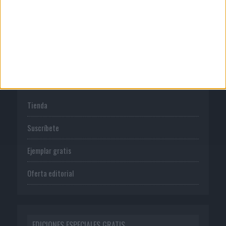
Política de privacidad
PUBLICACIONES
Tienda
Suscríbete
Ejemplar gratis
Oferta editorial
EDICIONES ESPECIALES GRATIS