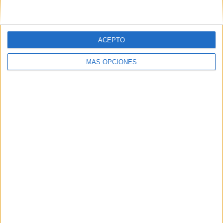
05/08/2026
ACEPTO
Beon Worldwide lanza Raíz
MÁS OPCIONES
Urbana para transformar el
patrimonio histórico en
activos culturales y
económicos
La empresa española, con 25 años de experiencia en
producción de eventos, aplica su metodología de
producción in-house a la activación de espacios
históricos en desuso para ponerlos al servicio de...