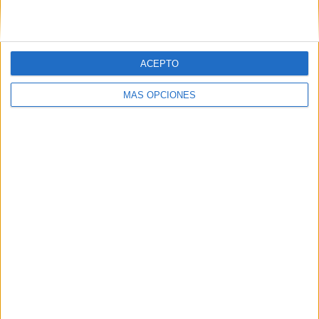
VÍDEO DESTACADO
ACEPTO
MÁS OPCIONES
ARTÍCULOS ALEATORIOS