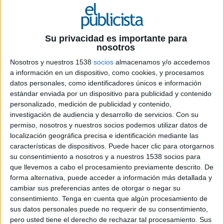
20 DE DICIEMBRE DE 2024
El Tour c de c 2025 ha anunciado a los
Su privacidad es importante para
nosotros
perfiles seleccionados para formar parte del
programa como inicio de sus carreras
Nosotros y nuestros 1538
socios
almacenamos y/o accedemos
creativas publicitarias
a información en un dispositivo, como cookies, y procesamos
datos personales, como identificadores únicos e información
La campaña del
Tour 2025, del c de c
, bajo el
estándar enviada por un dispositivo para publicidad y contenido
personalizado, medición de publicidad y contenido,
lema "Formamos el talento que está por
investigación de audiencia y desarrollo de servicios.
Con su
premiar", ha sido una de las más multitudinarias
permiso, nosotros y nuestros socios podemos utilizar datos de
de todas las ediciones de esta iniciativa desde su
localización geográfica precisa e identificación mediante las
creación en 2001.
características de dispositivos. Puede hacer clic para otorgarnos
su consentimiento a nosotros y a nuestros 1538 socios para
Con más de 120 candidaturas, el jurado
que llevemos a cabo el procesamiento previamente descrito. De
compuesto por profesionales de las agencias que
forma alternativa, puede acceder a información más detallada y
formarán parte del programa de este año, lo ha
cambiar sus preferencias antes de otorgar o negar su
tenido muy complicado para hacer la selección
consentimiento.
Tenga en cuenta que algún procesamiento de
de los 35 estudiantes que formarán parte de esta
sus datos personales puede no requerir de su consentimiento,
edición.
pero usted tiene el derecho de rechazar tal procesamiento. Sus