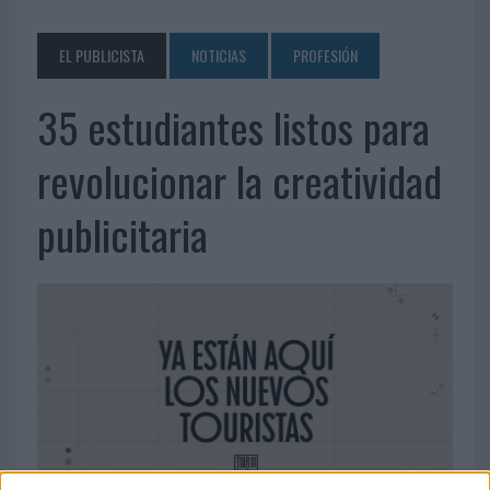
EL PUBLICISTA
NOTICIAS
PROFESIÓN
35 estudiantes listos para
revolucionar la creatividad
publicitaria