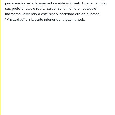
preferencias se aplicarán solo a este sitio web. Puede cambiar
Estos son los nombres de los alumnos del Tour
sus preferencias o retirar su consentimiento en cualquier
2025:
momento volviendo a este sitio y haciendo clic en el botón
"Privacidad" en la parte inferior de la página web.
Universidad de Alicante
:
Irene García,
María José Lara, María Navarrete
Ramírez y María Pérez
Universidad de Cádiz
:
Aline Dias y Marta
Delgado
Universidad del País Vasco
:
Ane Almaraz
Barrios, Ibone Mendizabal García, Lucía
Alonso, Marta López Insausti, Mireya
Martínez y Nahiara Martínez
Universidad Francisco de Vitoria
:
Anna
Torres, Blanca Sobrino, Diego Carrizosa
Suárez, Ester Caballero Galeano y Luz
María Novoa
Universidad Jaume I
:
David Ramón, Maria
Muntyan, Marta Martí, Nicolás
Bestilleiro Lettini y Paula De La Cruz