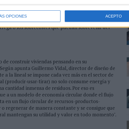
nadas en estos portales y que, además de ahorrar
 forma más eficiente que el usuario final.
ÁS OPCIONES
ACEPTO
 obras se pueden hacer previsiones sobre la viabilidad
ntrega o los sobrecostes que puedan sobrevenir del
o de construir viviendas pensando en su
 Según apunta Guillermo Vidal, director de diseño de
te a la lineal se impone cada vez más en el sector de
al (producir-usar-tirar) no solo consume energía y
a cantidad inmensa de residuos. Por eso es
gue a un modelo de economía circular donde el flujo
ta en un flujo circular de recursos-productos-
rar o regenerar de manera constante y se consigue que
ral mantengan su utilidad y valor en todo momento".