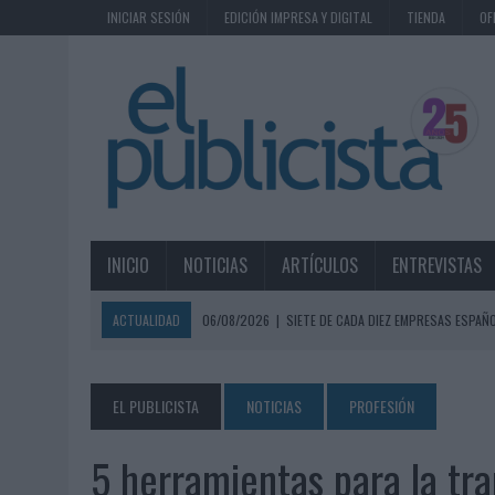
INICIAR SESIÓN
EDICIÓN IMPRESA Y DIGITAL
TIENDA
OF
INICIO
NOTICIAS
ARTÍCULOS
ENTREVISTAS
ACTUALIDAD
06/08/2026
|
SIETE DE CADA DIEZ EMPRESAS ESPAÑ
06/08/2026
|
EL MERCADO PUBLICITARIO CAE UN 2,6% EN 2025, A
06/08/2026
|
LA TELEVISIÓN SIGUE LIDERANDO EL CONSUMO DE MEDI
EL PUBLICISTA
NOTICIAS
PROFESIÓN
06/08/2026
|
EL USO DE LA IA GENERATIVA ALCANZA YA AL 62% DE L
5 herramientas para la tra
06/08/2026
|
SYSTEM1 NOMBRA A KIMBERLY BASTONI COMO NUEVA D