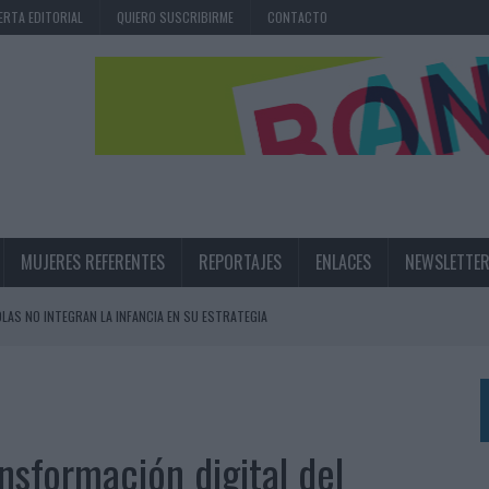
ERTA EDITORIAL
QUIERO SUSCRIBIRME
CONTACTO
MUJERES REFERENTES
REPORTAJES
ENLACES
NEWSLETTE
OLAS NO INTEGRAN LA INFANCIA EN SU ESTRATEGIA
UNQUE LOS MEDIOS CONTROLADOS MANTIENEN EL CRECIMIENTO
OS EN VERANO Y SUPERA AL MÓVIL COMO DISPOSITIVO MÁS UTILIZADO
OS ESPAÑOLES
nsformación digital del
IRECTORA COMERCIAL GLOBAL