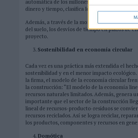
automática de los millones de imágenes almace
dinero y tiempo, clasifica los documentos de una
M
Además, a través de la monitorización virtual de
del suelo, los desvíos de tiempo en plazos de e
proyecto.
Sostenibilidad en economía circular
Cada vez es una práctica más extendida el hech
sostenibilidad y en el menor impacto ecológico.
la firma, el modelo de la economía circular fren
la construcción: “El modelo de la economía line
recursos naturales limitados. Además, genera un
importante que el sector de la construcción lle
lineal de recursos-producto-residuos se convier
recursos reciclados. Así se logra reciclar, repa
los productos, componentes y recursos en gene
Domótica