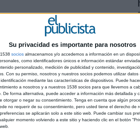
 compartida y descentralizada (sin intermediarios)
an comunicarse sin coste para ninguno y que reduce
iaria al igual que mejora el proceso de solicitudes de
Su privacidad es importante para nosotros
 momentos del proceso de compra y venta de una
s 1538
socios
almacenamos y/o accedemos a información en un disposit
sonales, como identificadores únicos e información estándar enviada 
L
ntenido personalizado, medición de publicidad y contenido, investigaci
os.
Con su permiso, nosotros y nuestros socios podemos utilizar datos 
e
–ya sea a través de gafas 3D y que posibilita estar
identificación mediante las características de dispositivos. Puede hacer
on toda información al alcance del usuario- como
ntimiento a nosotros y a nuestros 1538 socios para que llevemos a ca
nta con más de 15 años en uso que evita errores
c
. De forma alternativa, puede acceder a información más detallada y 
tituye el criterio del tasador”, apunta Juan Merodio,
e otorgar o negar su consentimiento.
Tenga en cuenta que algún proc
ban. También permite que las búsquedas estén más
de no requerir de su consentimiento, pero usted tiene el derecho de r
ransporte público, colegios cercanos, cómo es el
referencias se aplicarán solo a este sitio web. Puede cambiar sus pref
alquier momento volviendo a este sitio y haciendo clic en el botón "Pri
 web.
 Artificial es en el etiquetado y la descripción