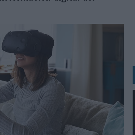
BLE INSPIRADA EN CORNETTO, CALIPPO Y SOLERO
MAR EL PATRIMONIO HISTÓRICO EN ACTIVOS CULTURALES Y ECONÓMICOS
LA GESTIÓN DE SUS RELACIONES CON LOS MEDIOS
ARIO EN SU ÚLTIMA CAMPAÑA INTERNACIONAL
N DE MARCA A LARGO PLAZO Y LA MEDICIÓN SON DOS CARAS DE LA MISMA
N HOTELS & RESORTS
VECES’, DE INUSUALY PARA CERVEZA CAPAZ
 PARA ORANGE
 UNA OPORTUNIDAD DE INCLUSIÓN
RANO’
UDIO EN SU NUEVA CAMPAÑA GLOBAL DE MARCA
VISTAR