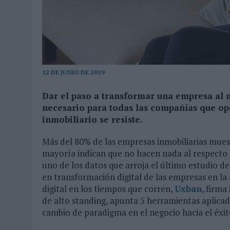
03/08/2026
|
MOVISTAR APELA A LA ILUSIÓN DE LAS AFICIONES PARA
06/08/2026
|
‘LA VUELTA’, DE FENOMENAL PARA MÁLAGA CF
12 DE JUNIO DE 2019
Dar el paso a transformar una empresa al m
necesario para todas las compañías que ope
inmobiliario se resiste.
Más del 80% de las empresas inmobiliarias mues
mayoría indican que no hacen nada al respecto n
uno de los datos que arroja el último estudio de 
en transformación digital de las empresas en la
digital en los tiempos que corren,
Uxban
, firma
de alto standing, apunta 5 herramientas aplic
cambio de paradigma en el negocio hacia el éxit