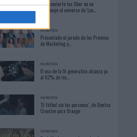
KFC convierte los Uber en un
homenaje al universo de 'Los...
03/08/2026
Presentado el jurado de los Premios
de Marketing y...
06/08/2026
El uso de la IA generativa alcanza ya
al 62% de los...
04/08/2026
‘El fútbol sin las personas’, de Dentsu
Creative para Orange
03/08/2026