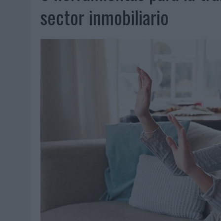
06/08/2026
|
FRIGO Y UNIQLO LANZAN UNA COLECCIÓN PERSONALIZA
sector inmobiliario
06/08/2026
|
LA IA ESTÁ SUBIENDO EL LISTÓN DE LA CREATIVIDAD
05/08/2026
|
BEON WORLDWIDE LANZA RAÍZ URBANA PARA TRANSFOR
05/08/2026
|
FABRA COMUNICACIÓN INCORPORA A CASONÁ Y ASUME 
05/08/2026
|
LOPESAN HOTELS & RESORTS ACERCA EL PARAÍSO CAN
05/08/2026
|
LUIS ARQUILLOS (BURGO DE ARIAS): “LA CONSTRUCCIÓ
MONEDA”
04/08/2026
|
‘EL PARAÍSO MÁS CERCA’, DE 22GRADOS PARA LOPESA
04/08/2026
|
‘LA ÚNICA CERVEZA DEL MUNDO QUE SE DISFRUTA DOS 
04/08/2026
|
‘EL FÚTBOL SIN LAS PERSONAS’, DE DENTSU CREATIVE
04/08/2026
|
CAPAZ, LA CERVEZA QUE CONVIERTE CADA BOTELLA EN
04/08/2026
|
BABARIA Y MAXIBON SON ‘EL MATCH PERFECTO DEL VE
04/08/2026
|
AUDIBLE REIVINDICA EL PODER TRANSFORMADOR DEL A
03/08/2026
|
‘VUELVE EL FÚTBOL. VUELVE A SOÑAR’, DE VML PARA MO