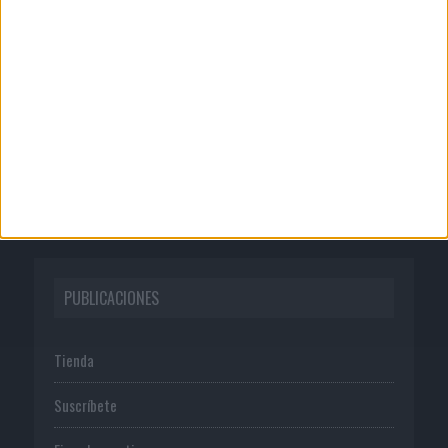
Quienes somos
Publicidad
Normas de uso
Política de privacidad
PUBLICACIONES
Tienda
Suscríbete