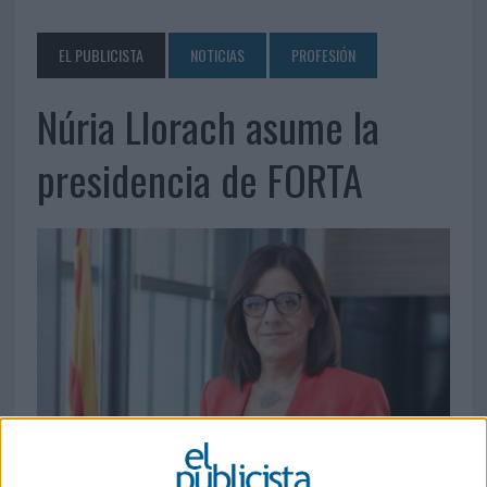
EL PUBLICISTA
NOTICIAS
PROFESIÓN
Núria Llorach asume la
presidencia de FORTA