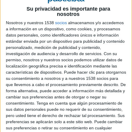
Su privacidad es importante para
nosotros
9 DE AGOSTO DE 2019
Nosotros y nuestros 1538
socios
almacenamos y/o accedemos
a información en un dispositivo, como cookies, y procesamos
Sucede en el cargo a Andreu Manresa
datos personales, como identificadores únicos e información
estándar enviada por un dispositivo para publicidad y contenido
La Federación de Organismos de Radio y
personalizado, medición de publicidad y contenido,
Televisión Autonómicos (FORTA) ha nombrado
investigación de audiencia y desarrollo de servicios.
Con su
nueva presidenta de la Federación a Núria
permiso, nosotros y nuestros socios podemos utilizar datos de
Llorach y Boladeras (Barcelona, 1962), actual
localización geográfica precisa e identificación mediante las
vicepresidenta y presidenta en funciones de la
características de dispositivos. Puede hacer clic para otorgarnos
su consentimiento a nosotros y a nuestros 1538 socios para
Corporació Catalana de Mitjans Audiovisuals
que llevemos a cabo el procesamiento previamente descrito. De
(CCMA), la empresa pública que gestiona los
forma alternativa, puede acceder a información más detallada y
canales de Televisió de Catalunya (TV3, 3/24,
cambiar sus preferencias antes de otorgar o negar su
Esport3, 33, Super3 y TV3HD), las emisoras de
consentimiento.
Tenga en cuenta que algún procesamiento de
Catalunya Ràdio (Catalunya Ràdio, Catalunya
sus datos personales puede no requerir de su consentimiento,
Informació, Catalunya Música e iCat) y los
pero usted tiene el derecho de rechazar tal procesamiento. Sus
medios digitales de la CCMA.
preferencias se aplicarán solo a este sitio web. Puede cambiar
sus preferencias o retirar su consentimiento en cualquier