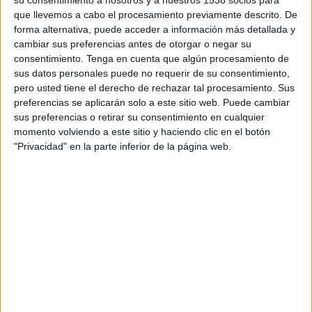
En la emisión de BC Day se incluirán tres
que llevemos a cabo el procesamiento previamente descrito. De
reportajes en vídeo dedicados a dar la voz a dos
forma alternativa, puede acceder a información más detallada y
compañías que de una u otra manear apuestan
cambiar sus preferencias antes de otorgar o negar su
por los contenidos de marca: TV3-Televisió de
consentimiento.
Tenga en cuenta que algún procesamiento de
Catalunya, en la persona de su director de
sus datos personales puede no requerir de su consentimiento,
marketing, Daniel Reyes Vilaplana, y Loterías y
pero usted tiene el derecho de rechazar tal procesamiento. Sus
preferencias se aplicarán solo a este sitio web. Puede cambiar
Apuestas del Estado, a través de la directora de
sus preferencias o retirar su consentimiento en cualquier
acciones especiales de MEC, Lledó Holgado.
momento volviendo a este sitio y haciendo clic en el botón
En el primer bloque de BC Day, "Nuevas ideas,
"Privacidad" en la parte inferior de la página web.
nuevos contenidos", se contará con la
presentación de Luis Calandre, decano de la
Universidad Europea de Madrid, y Ángel Baviano,
CEO de DIP TV. Sabremos también cuál es el nivel
de conocimiento del branded content por parte
de la gente de la calle y Fernando Carrión,
director de Planificación y Estrategia de Yahoo
España, nos explicará por qué podemos decir que
"¡Ya estamos en el futuro". Veremos una
recopilación de vídeos con las mejores