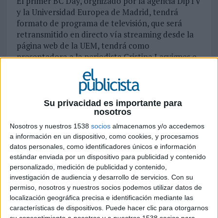
El primer BC Day, orgnizado por la agencia DipTV
y la Universidad Europea de Madrid, tendrá
formato de programa de televisión, que será
retransmitido en directo vía streaming desde la
página web de la UEM, tendrá como
presentadora a la periodista Cristina Lasvignes e
incluirá todos los elementos propios de un
macroespacio de entretenimiento. En él no
faltarán entrevistas, debates, humor,
participación a través de Twitter, reportajes,
Su privacidad es importante para
nosotros
encuestas y casos de éxito.
El encuentro pretende buscar una definición del
Nosotros y nuestros 1538
socios
almacenamos y/o accedemos
branded content, tratando de profundizar desde
a información en un dispositivo, como cookies, y procesamos
una perspectiva práctica en los contenidos
datos personales, como identificadores únicos e información
desarrollados en colaboración con las marcas.
estándar enviada por un dispositivo para publicidad y contenido
personalizado, medición de publicidad y contenido,
Así, los diferentes invitados de este BC Day
investigación de audiencia y desarrollo de servicios.
Con su
mostrarán su posición y puntos de vista sobre
permiso, nosotros y nuestros socios podemos utilizar datos de
"Nuevas ideas, nuevos formatos", "Nuevos
localización geográfica precisa e identificación mediante las
contenidos", "La nueva producción" y "Los nuevos
características de dispositivos. Puede hacer clic para otorgarnos
espectadores, los nuevos anunciantes".
su consentimiento a nosotros y a nuestros 1538 socios para