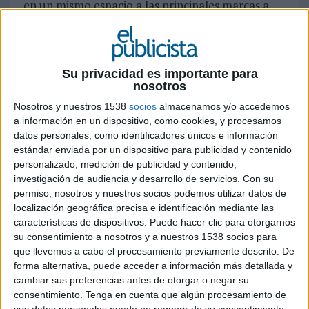
en un mismo espacio a las principales marcas a
favor de la lucha contra el cáncer. Detrás de esta
idea tan altruista está la agencia Tapsa/Y&R y la
Fundación Intheos.
Su privacidad es importante para
Anunciante y agencia van a crear una campaña
nosotros
que aparecerá en marzo en varios medios de
Nosotros y nuestros 1538
socios
almacenamos y/o accedemos
comunicación que han cedido su espacio de
a información en un dispositivo, como cookies, y procesamos
forma gratuita para esta acción. Por ahora, los
datos personales, como identificadores únicos e información
medios participantes son la revista ¡Hola! y los
estándar enviada por un dispositivo para publicidad y contenido
diarios El Mundo y La Razón, además de Clear
personalizado, medición de publicidad y contenido,
Channel, que ofrece distintos soportes exteriores
investigación de audiencia y desarrollo de servicios.
Con su
y en centros comerciales a nivel nacional.
permiso, nosotros y nuestros socios podemos utilizar datos de
localización geográfica precisa e identificación mediante las
El objetivo es que cada marca realice una
características de dispositivos. Puede hacer clic para otorgarnos
donación por aparecer en el anuncio,
su consentimiento a nosotros y a nuestros 1538 socios para
que llevemos a cabo el procesamiento previamente descrito. De
consiguiendo por primera vez que todas, incluso
forma alternativa, puede acceder a información más detallada y
aunque sean competencia directa, aúnen fuerzas
cambiar sus preferencias antes de otorgar o negar su
por un bien común. Los fondos recaudados irán
consentimiento.
Tenga en cuenta que algún procesamiento de
destinados íntegramente a los proyectos de