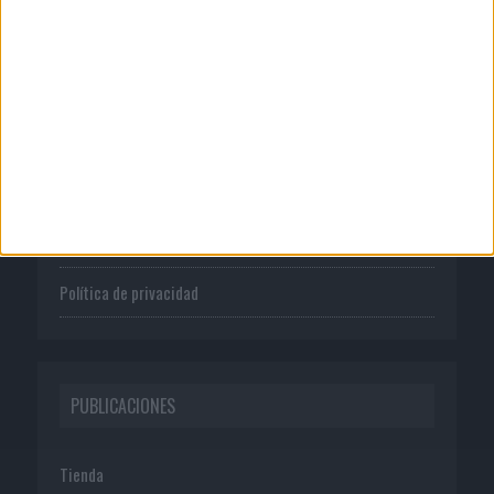
CORPORATIVO
Quienes somos
Publicidad
Normas de uso
Política de privacidad
PUBLICACIONES
Tienda