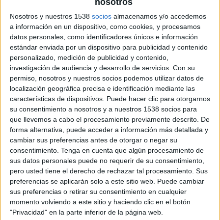
La Asociación Española de Branding
nosotros
incorpora a la agencia de diseño y branding
Nosotros y nuestros 1538
socios
almacenamos y/o accedemos
como nuevo socio corporativo
a información en un dispositivo, como cookies, y procesamos
datos personales, como identificadores únicos e información
Con sede en Barcelona y bajo la dirección de su
estándar enviada por un dispositivo para publicidad y contenido
CEO, Sol Casals, Wò Studio es una agencia
personalizado, medición de publicidad y contenido,
creativa independiente que entiende el branding
investigación de audiencia y desarrollo de servicios.
Con su
como una herramienta de conexión humana y
permiso, nosotros y nuestros socios podemos utilizar datos de
localización geográfica precisa e identificación mediante las
éxito empresarial: branding que emociona,
características de dispositivos. Puede hacer clic para otorgarnos
estrategia que conecta.
su consentimiento a nosotros y a nuestros 1538 socios para
que llevemos a cabo el procesamiento previamente descrito. De
Con una sólida trayectoria en sectores como gran
forma alternativa, puede acceder a información más detallada y
consumo, alimentación y salud, la agencia cuenta
cambiar sus preferencias antes de otorgar o negar su
con metodología propia se apoya en cuatro
consentimiento.
Tenga en cuenta que algún procesamiento de
pilares -adaptabilidad, transparencia, talento
sus datos personales puede no requerir de su consentimiento,
multidisciplinar y conexión emocional- que
pero usted tiene el derecho de rechazar tal procesamiento. Sus
definen su forma de entender y construir las
preferencias se aplicarán solo a este sitio web. Puede cambiar
marcas. En el terreno del branding, la firma
sus preferencias o retirar su consentimiento en cualquier
acompaña a los anunciantes a lo largo de todo el
momento volviendo a este sitio y haciendo clic en el botón
ciclo de la marca, desde la estrategia y la
"Privacidad" en la parte inferior de la página web.