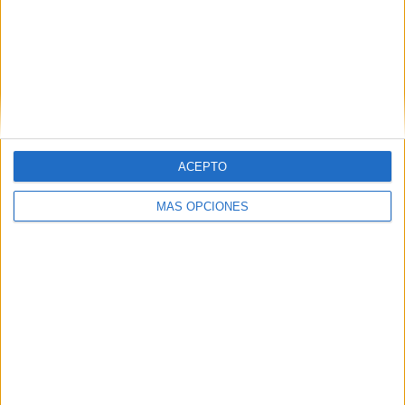
Capaz
FICHA TÉCNICA Anunciante: Cerveza Capaz
Contacto cliente: Carlos Antón, Jaime Riesgo,
Andrea Coello y Nacho Díez Agencia creativa:
Inusualy Director general: Fernando Gandarias
Director...
ACEPTO
MÁS OPCIONES
LEER MÁS
03/08/2026
El Real Betis invita a los aficionados a
diseñar su próxima ...
03/08/2026