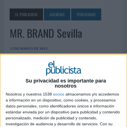
EL PUBLICISTA
AGENCIAS
PUBLICIDAD
MR. BRAND Sevilla
13 DE MARZO DE 2013
O'Donnell, 32 41001Sevilla Teléfono:607 69 93 34
comunicacion@mrbrand.es
www.mrbrand.es
Su privacidad es importante para
IMPRIMIR
nosotros
Nosotros y nuestros 1538
socios
almacenamos y/o accedemos
TWEET
a información en un dispositivo, como cookies, y procesamos
datos personales, como identificadores únicos e información
SHARE
estándar enviada por un dispositivo para publicidad y contenido
personalizado, medición de publicidad y contenido,
investigación de audiencia y desarrollo de servicios.
Con su
SHARE