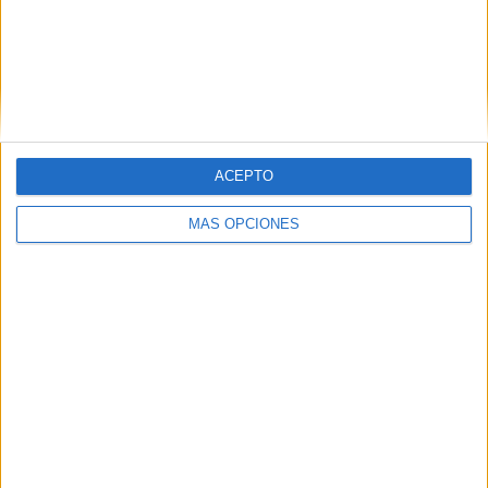
para Málaga CF
FICHA TÉCNICA Anunciante: Málaga CF Sector:
servicios Contacto del cliente: Ana M Fernández,
Sergio Valencia Agencia: Fenomenal Director
creativo: David Titos Directora de...
ACEPTO
LEER MÁS
MÁS OPCIONES
05/08/2026
Lopesan Hotels & Resorts acerca el
paraíso canario en su...
10/08/2026
La calidad de los medios se consolida
como un factor clave...