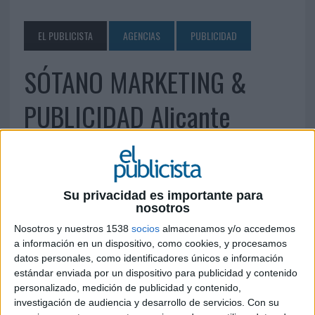
EL PUBLICISTA
AGENCIAS
PUBLICIDAD
SÓTANO MARKETING &
PUBLICIDAD Alicante
13 DE MARZO DE 2013
C/ Sevilla, 50 03012 Alicante Teléfono: 966 59 29
Su privacidad es importante para
95 Fax: 966 59 29 94
info@gruposotano.com
nosotros
www.gruposotano.com
Nosotros y nuestros 1538
socios
almacenamos y/o accedemos
a información en un dispositivo, como cookies, y procesamos
IMPRIMIR
datos personales, como identificadores únicos e información
estándar enviada por un dispositivo para publicidad y contenido
personalizado, medición de publicidad y contenido,
TWEET
investigación de audiencia y desarrollo de servicios.
Con su