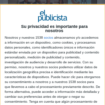
Su privacidad es importante para
nosotros
DANIEL CAMPO, 15 DE SEPTIEMBRE DE 2015
Nosotros y nuestros 1538
socios
almacenamos y/o accedemos
a información en un dispositivo, como cookies, y procesamos
Uno de sus objetivos fundacionales es la
datos personales, como identificadores únicos e información
asistencia a aquellos profesionales en riesgo de
estándar enviada por un dispositivo para publicidad y contenido
personalizado, medición de publicidad y contenido,
exclusión social
investigación de audiencia y desarrollo de servicios.
Con su
La Fundación de la Comunicación, Publicidad, Relaciones Públicas y Periodismo
permiso, nosotros y nuestros socios podemos utilizar datos de
(FUNDECO) se ha presentado el pasado 8 de septiembre con el objetivo de unir
localización geográfica precisa e identificación mediante las
los esfuerzos de todas las diferentes entidades que trabajan en favor de los
características de dispositivos. Puede hacer clic para otorgarnos
profesionales de las diversas disciplinas de la comunicación. FUNDECO se
su consentimiento a nosotros y a nuestros 1538 socios para
que llevemos a cabo el procesamiento previamente descrito. De
inscribió oficialmente en el registro de fundaciones del Ministerio de Cultura el
forma alternativa, puede acceder a información más detallada y
pasado abril. El acto de presentación, celebrado en el Palau Robert de Barcelona,
cambiar sus preferencias antes de otorgar o negar su
ha sido presidido por Antoni Molons, director general de Medios de
consentimiento.
Tenga en cuenta que algún procesamiento de
Comunicación de la Generalitat, quien ha expresado el apoyo del gobierno