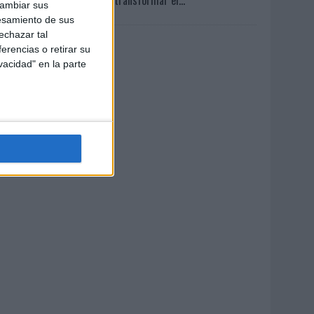
cambiar sus
esamiento de sus
echazar tal
erencias o retirar su
vacidad" en la parte