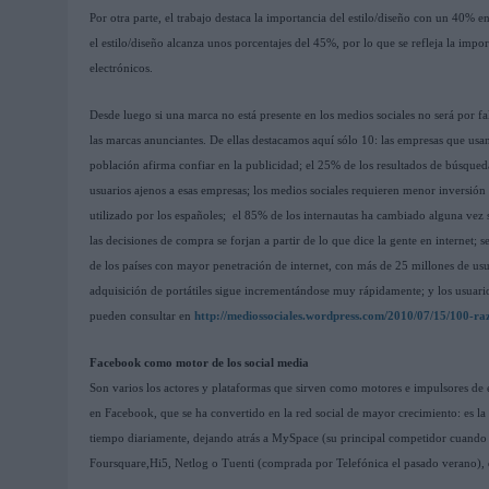
Por otra parte, el trabajo destaca la importancia del estilo/diseño con un 40% e
el estilo/diseño alcanza unos porcentajes del 45%, por lo que se refleja la import
electrónicos.
Desde luego si una marca no está presente en los medios sociales no será por fa
las marcas anunciantes. De ellas destacamos aquí sólo 10: las empresas que usa
población afirma confiar en la publicidad; el 25% de los resultados de búsque
usuarios ajenos a esas empresas; los medios sociales requieren menor inversión
utilizado por los españoles; el 85% de los internautas ha cambiado alguna vez
las decisiones de compra se forjan a partir de lo que dice la gente en internet;
de los países con mayor penetración de internet, con más de 25 millones de us
adquisición de portátiles sigue incrementándose muy rápidamente; y los usuario
pueden consultar en
http://mediossociales.wordpress.com/2010/07/15/100-raz
Facebook como motor de los social media
Son varios los actores y plataformas que sirven como motores e impulsores de es
en Facebook, que se ha convertido en la red social de mayor crecimiento: es l
tiempo diariamente, dejando atrás a MySpace (su principal competidor cuando 
Foursquare,Hi5, Netlog o Tuenti (comprada por Telefónica el pasado verano), qu