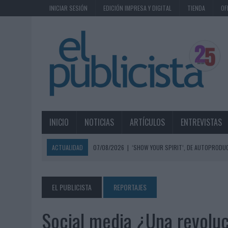
INICIAR SESIÓN
EDICIÓN IMPRESA Y DIGITAL
TIENDA
OF
INICIO
NOTICIAS
ARTÍCULOS
ENTREVISTAS
ACTUALIDAD
07/08/2026
|
‘SHOW YOUR SPIRIT’, DE AUTOPRODUC
07/08/2026
|
EL MÁLAGA CF CULMINA SU TRILOGÍA DE MARCA CON U
07/08/2026
|
MAHOU REIVINDICA EL RITUAL DE LA CAÑA EN EL DÍA IN
EL PUBLICISTA
REPORTAJES
07/08/2026
|
MG SPIRIT RELANZA SU MARCA CON UNA ESTRATEGIA 
Social media ¿Una revoluc
07/08/2026
|
PATRÓN CONVIERTE EL NUEVO SINGLE DE ARÓN PIPER EN