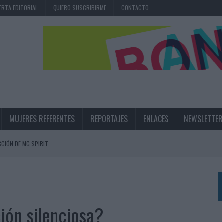
ERTA EDITORIAL
QUIERO SUSCRIBIRME
CONTACTO
MUJERES REFERENTES
REPORTAJES
ENLACES
NEWSLETTE
CIÓN DE MG SPIRIT
NA CAMPAÑA QUE CELEBRA SU REGRESO A PRIMERA DIVISIÓN
TERNACIONAL DE LA CERVEZA
360º CENTRADA EN EL ORIGEN BARCELONÉS
ión silenciosa?
 UNA EXPERIENCIA DE MARCA EN IBIZA