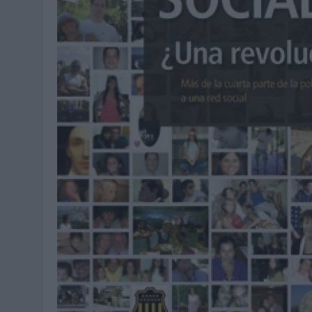
MONEDA”
07/08/2026
|
‘ALEXIA PUTELLAS X GALAXY Z FOLD8 – SIN LÍMITES’, 