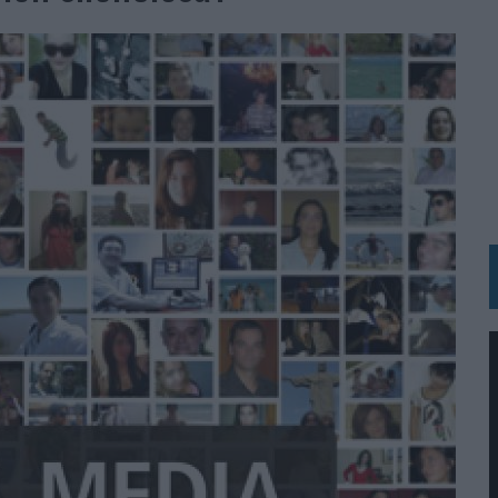
 LAS MARCAS
N IA
RÁ A PRUEBA LA CREATIVIDAD DE LAS MARCAS
N LA INFANCIA EN SU ESTRATEGIA
OS EN VERANO Y SUPERA AL MÓVIL COMO DISPOSITIVO MÁS UTILIZADO
OS ESPAÑOLES
IRECTORA COMERCIAL GLOBAL
BLE INSPIRADA EN CORNETTO, CALIPPO Y SOLERO
MAR EL PATRIMONIO HISTÓRICO EN ACTIVOS CULTURALES Y ECONÓMICOS
LA GESTIÓN DE SUS RELACIONES CON LOS MEDIOS
ARIO EN SU ÚLTIMA CAMPAÑA INTERNACIONAL
N DE MARCA A LARGO PLAZO Y LA MEDICIÓN SON DOS CARAS DE LA MISMA