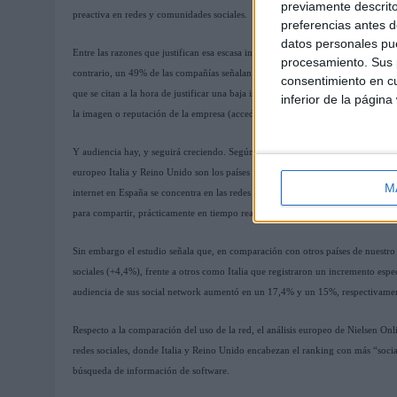
previamente descrito
preactiva en redes y comunidades sociales.
preferencias antes d
datos personales pue
Entre las razones que justifican esa escasa inversión están la falta de criterios 
procesamiento. Sus p
contrario, un 49% de las compañías señalan que la falta de recursos destinados 
consentimiento en cu
que se citan a la hora de justificar una baja inversión son la falta de conocimi
inferior de la página
la imagen o reputación de la empresa (acceda al estudio en
http://econsultanc
Y audiencia hay, y seguirá creciendo. Según un estudio de Nielsen Online, el 77
europeo Italia y Reino Unido son los países con más “social adictos”, por del
M
internet en España se concentra en las redes sociales. ¿Y en qué invierten ese 
para compartir, prácticamente en tiempo real, sus opiniones sobre temas de su in
Sin embargo el estudio señala que, en comparación con otros países de nuestro
sociales (+4,4%), frente a otros como Italia que registraron un incremento esp
audiencia de sus social network aumentó en un 17,4% y un 15%, respectivame
Respecto a la comparación del uso de la red, el análisis europeo de Nielsen Onli
redes sociales, donde Italia y Reino Unido encabezan el ranking con más “social 
búsqueda de información de software.