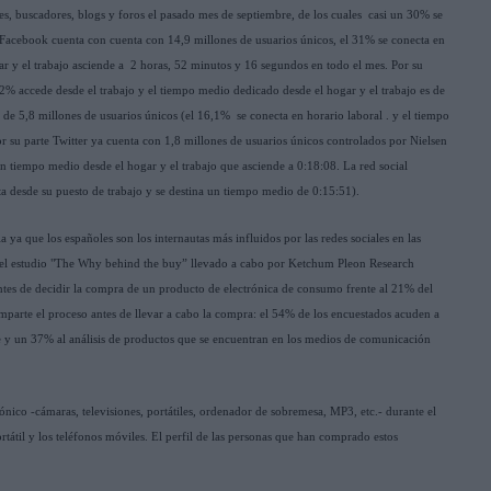
les, buscadores, blogs y foros el pasado mes de septiembre, de los cuales casi un 30% se
 Facebook cuenta con cuenta con 14,9 millones de usuarios únicos, el 31% se conecta en
ar y el trabajo asciende a 2 horas, 52 minutos y 16 segundos en todo el mes. Por su
2% accede desde el trabajo y el tiempo medio dedicado desde el hogar y el trabajo es de
s de 5,8 millones de usuarios únicos (el 16,1% se conecta en horario laboral . y el tiempo
r su parte Twitter ya cuenta con 1,8 millones de usuarios únicos controlados por Nielsen
un tiempo medio desde el hogar y el trabajo que asciende a 0:18:08. La red social
a desde su puesto de trabajo y se destina un tiempo medio de 0:15:51).
ya que los españoles son los internautas más influidos por las redes sociales en las
 el estudio "The Why behind the buy” llevado a cabo por Ketchum Pleon Research
antes de decidir la compra de un producto de electrónica de consumo frente al 21% del
omparte el proceso antes de llevar a cabo la compra: el 54% de los encuestados acuden a
e y un 37% al análisis de productos que se encuentran en los medios de comunicación
nico -cámaras, televisiones, portátiles, ordenador de sobremesa, MP3, etc.- durante el
tátil y los teléfonos móviles. El perfil de las personas que han comprado estos