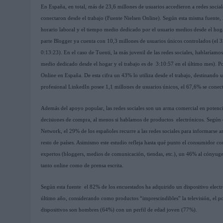
En España, en total, más de 23,6 millones de usuarios accedieron a redes socia
conectaron desde el trabajo (Fuente Nielsen Online). Según esta misma fuente,
horario laboral y el tiempo medio dedicado por el usuario medios desde el hog
parte Blogger ya cuenta con 10,3 millones de usuarios únicos controlados (el 3
0:13:23). En el caso de Tuenti, la más juvenil de las redes sociales, hablaríamo
medio dedicado desde el hogar y el trabajo es de 3:10:57 en el último mes). Po
Online en España. De esta cifra un 43% lo utiliza desde el trabajo, destinando 
profesional LinkedIn posee 1,1 millones de usuarios únicos, el 67,6% se conect
Además del apoyo popular, las redes sociales son un arma comercial en potencia 
decisiones de compra, al menos si hablamos de productos electrónicos. Según
Network, el 29% de los españoles recurre a las redes sociales para informarse 
resto de países. Asimismo este estudio refleja hasta qué punto el consumidor c
expertos (bloggers, medios de comunicación, tiendas, etc.), un 46% al cónyug
tanto online como de prensa escrita.
Según esta fuente el 82% de los encuestados ha adquirido un dispositivo electró
último año, considerando como productos “imprescindibles” la televisión, el por
dispositivos son hombres (64%) con un perfil de edad joven (77%).