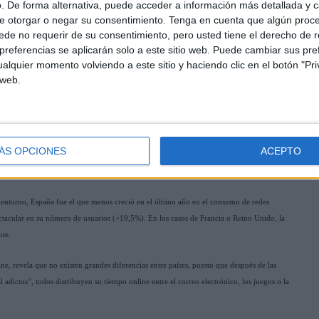
. De forma alternativa, puede acceder a información más detallada y 
e otorgar o negar su consentimiento.
Tenga en cuenta que algún proc
de no requerir de su consentimiento, pero usted tiene el derecho de r
o modelos claros para medir la rentabilidad de las acciones y, desde el punto de vista
referencias se aplicarán solo a este sitio web. Puede cambiar sus pref
al medio es lo que determina su falta de resultados para la empresa. Otros inconvenientes
alquier momento volviendo a este sitio y haciendo clic en el botón "Pri
ento sobre el medio, la cultura de la compañía y el temor a tener problemas que afectan a
 web.
y.com/uk/reports/social-media-and-online-pr-report
).
% de los internautas españoles utiliza los social media de forma habitual, aunque a nivel
ante de EspañaY es que más del 20% del tiempo que dedican los usuarios a navegar por
ÁS OPCIONES
ACEPTO
tiempo? Pues lo habitual es destinarlo para comunicarse con familiares y amigos, así como
terés o para sus últimas fotografías o vídeos.
 entorno, España fue el que menos creció en el último año en el consumo de redes
ectacular en su número de usuarios (+19,5%). En los casos de Francia o Reino Unido, la
nte.
ne, revela que no existen grandes diferencias entre países, puesto que después de las
adictos”, todos distribuyen su tiempo online entre el correo electrónico, los juegos o la