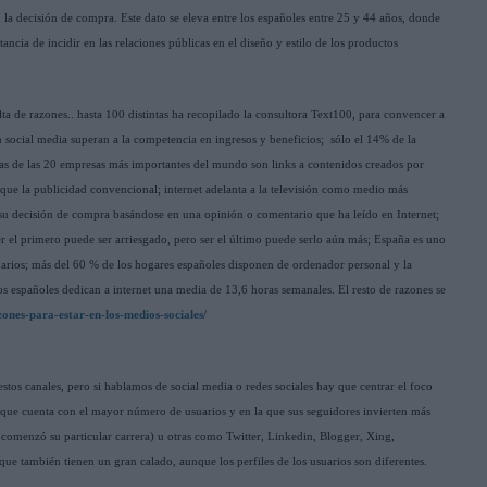
n la decisión de compra. Este dato se eleva entre los españoles entre 25 y 44 años, donde
ancia de incidir en las relaciones públicas en el diseño y estilo de los productos
lta de razones.. hasta 100 distintas ha recopilado la consultora Text100, para convencer a
n social media superan a la competencia en ingresos y beneficios; sólo el 14% de la
das de las 20 empresas más importantes del mundo son links a contenidos creados por
 que la publicidad convencional; internet adelanta a la televisión como medio más
 su decisión de compra basándose en una opinión o comentario que ha leído en Internet;
 ser el primero puede ser arriesgado, pero ser el último puede serlo aún más; España es uno
uarios; más del 60 % de los hogares españoles disponen de ordenador personal y la
s españoles dedican a internet una media de 13,6 horas semanales. El resto de razones se
ones-para-estar-en-los-medios-sociales/
tos canales, pero si hablamos de social media o redes sociales hay que centrar el foco
a que cuenta con el mayor número de usuarios y en la que sus seguidores invierten más
comenzó su particular carrera) u otras como Twitter, Linkedin, Blogger, Xing,
e también tienen un gran calado, aunque los perfiles de los usuarios son diferentes.