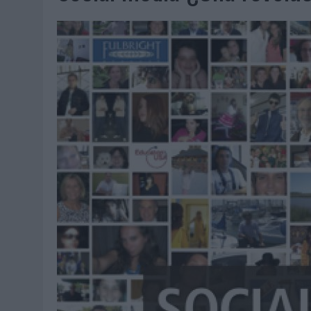
07/08/2026
|
EL VERANO PONE A PRUEBA LA ESTRATEGIA DIGITAL DE
07/08/2026
|
VUELING CONVIERTE LOS RECUERDOS EN SOUVENIRS CO
07/08/2026
|
CUANDO SE APAGUE EL SOL, EL ECLIPSE DE 2026 POND
06/08/2026
|
‘LA VUELTA’, DE FENOMENAL PARA MÁLAGA CF
06/08/2026
|
SIETE DE CADA DIEZ EMPRESAS ESPAÑOLAS NO INTEGRA
06/08/2026
|
LA TELEVISIÓN SIGUE LIDERANDO EL CONSUMO DE MEDI
06/08/2026
|
EL USO DE LA IA GENERATIVA ALCANZA YA AL 62% DE L
06/08/2026
|
SYSTEM1 NOMBRA A KIMBERLY BASTONI COMO NUEVA D
06/08/2026
|
FRIGO Y UNIQLO LANZAN UNA COLECCIÓN PERSONALIZA
06/08/2026
|
LA IA ESTÁ SUBIENDO EL LISTÓN DE LA CREATIVIDAD
05/08/2026
|
BEON WORLDWIDE LANZA RAÍZ URBANA PARA TRANSFOR
05/08/2026
|
FABRA COMUNICACIÓN INCORPORA A CASONÁ Y ASUME 
05/08/2026
|
LOPESAN HOTELS & RESORTS ACERCA EL PARAÍSO CAN
05/08/2026
|
LUIS ARQUILLOS (BURGO DE ARIAS): “LA CONSTRUCCIÓ