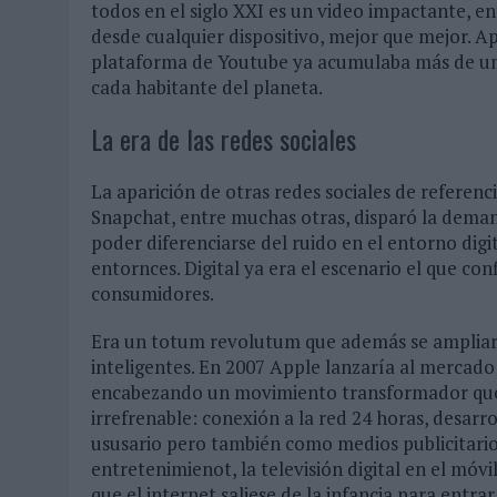
todos en el siglo XXI es un video impactante, e
desde cualquier dispositivo, mejor que mejor. 
plataforma de Youtube ya acumulaba más de un bi
cada habitante del planeta.
La era de las redes sociales
La aparición de otras redes sociales de referen
Snapchat, entre muchas otras, disparó la deman
poder diferenciarse del ruido en el entorno digi
entornces. Digital ya era el escenario el que c
consumidores.
Era un totum revolutum que además se ampliaría 
inteligentes. En 2007 Apple lanzaría al mercado
encabezando un movimiento transformador que l
irrefrenable: conexión a la red 24 horas, desar
ususario pero también como medios publicitarios
entretenimienot, la televisión digital en el móvil
que el internet saliese de la infancia para entrar