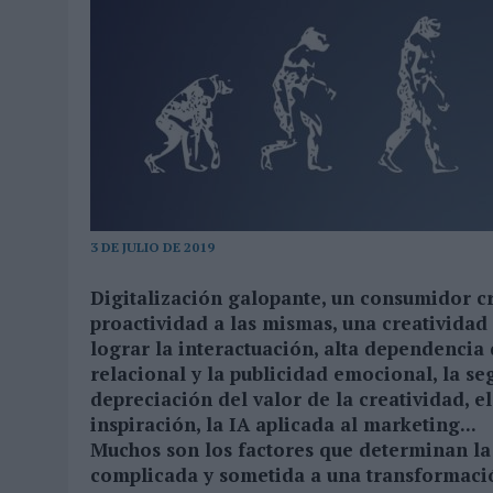
MONEDA”
07/08/2026
|
‘ALEXIA PUTELLAS X GALAXY Z FOLD8 – SIN LÍMITES’, 
3 DE JULIO DE 2019
Digitalización galopante, un consumidor c
proactividad a las mismas, una creatividad
lograr la interactuación, alta dependencia 
relacional y la publicidad emocional, la s
depreciación del valor de la creatividad, e
inspiración, la IA aplicada al marketing...
Muchos son los factores que determinan la a
complicada y sometida a una transformació