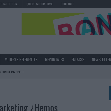
ERTA EDITORIAL
QUIERO SUSCRIBIRME
CONTACTO
MUJERES REFERENTES
REPORTAJES
ENLACES
NEWSLETTE
CIÓN DE MG SPIRIT
NA CAMPAÑA QUE CELEBRA SU REGRESO A PRIMERA DIVISIÓN
TERNACIONAL DE LA CERVEZA
360º CENTRADA EN EL ORIGEN BARCELONÉS
marketing ¿Hemos
 UNA EXPERIENCIA DE MARCA EN IBIZA