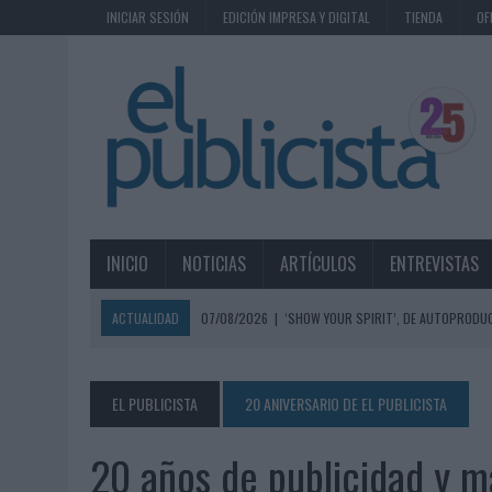
INICIAR SESIÓN
EDICIÓN IMPRESA Y DIGITAL
TIENDA
OF
INICIO
NOTICIAS
ARTÍCULOS
ENTREVISTAS
ACTUALIDAD
07/08/2026
|
‘SHOW YOUR SPIRIT’, DE AUTOPRODUC
07/08/2026
|
EL MÁLAGA CF CULMINA SU TRILOGÍA DE MARCA CON U
07/08/2026
|
MAHOU REIVINDICA EL RITUAL DE LA CAÑA EN EL DÍA IN
EL PUBLICISTA
20 ANIVERSARIO DE EL PUBLICISTA
07/08/2026
|
MG SPIRIT RELANZA SU MARCA CON UNA ESTRATEGIA 
20 años de publicidad y 
07/08/2026
|
PATRÓN CONVIERTE EL NUEVO SINGLE DE ARÓN PIPER EN