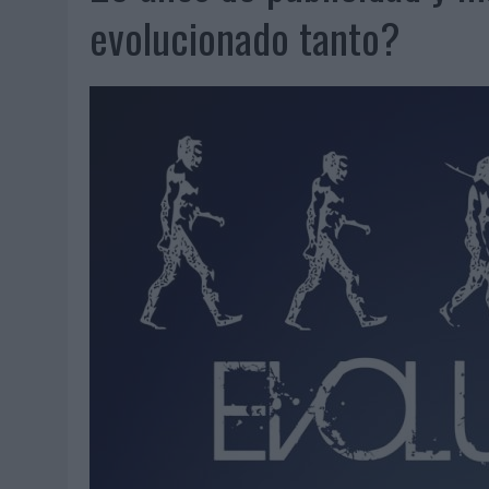
07/08/2026
|
EL VERANO PONE A PRUEBA LA ESTRATEGIA DIGITAL DE
evolucionado tanto?
07/08/2026
|
VUELING CONVIERTE LOS RECUERDOS EN SOUVENIRS CO
07/08/2026
|
CUANDO SE APAGUE EL SOL, EL ECLIPSE DE 2026 POND
06/08/2026
|
‘LA VUELTA’, DE FENOMENAL PARA MÁLAGA CF
06/08/2026
|
SIETE DE CADA DIEZ EMPRESAS ESPAÑOLAS NO INTEGRA
06/08/2026
|
LA TELEVISIÓN SIGUE LIDERANDO EL CONSUMO DE MEDI
06/08/2026
|
EL USO DE LA IA GENERATIVA ALCANZA YA AL 62% DE L
06/08/2026
|
SYSTEM1 NOMBRA A KIMBERLY BASTONI COMO NUEVA D
06/08/2026
|
FRIGO Y UNIQLO LANZAN UNA COLECCIÓN PERSONALIZA
06/08/2026
|
LA IA ESTÁ SUBIENDO EL LISTÓN DE LA CREATIVIDAD
05/08/2026
|
BEON WORLDWIDE LANZA RAÍZ URBANA PARA TRANSFOR
05/08/2026
|
FABRA COMUNICACIÓN INCORPORA A CASONÁ Y ASUME 
05/08/2026
|
LOPESAN HOTELS & RESORTS ACERCA EL PARAÍSO CAN
05/08/2026
|
LUIS ARQUILLOS (BURGO DE ARIAS): “LA CONSTRUCCIÓ