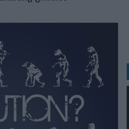
 LAS MARCAS
N IA
RÁ A PRUEBA LA CREATIVIDAD DE LAS MARCAS
N LA INFANCIA EN SU ESTRATEGIA
OS EN VERANO Y SUPERA AL MÓVIL COMO DISPOSITIVO MÁS UTILIZADO
OS ESPAÑOLES
IRECTORA COMERCIAL GLOBAL
BLE INSPIRADA EN CORNETTO, CALIPPO Y SOLERO
MAR EL PATRIMONIO HISTÓRICO EN ACTIVOS CULTURALES Y ECONÓMICOS
LA GESTIÓN DE SUS RELACIONES CON LOS MEDIOS
ARIO EN SU ÚLTIMA CAMPAÑA INTERNACIONAL
N DE MARCA A LARGO PLAZO Y LA MEDICIÓN SON DOS CARAS DE LA MISMA