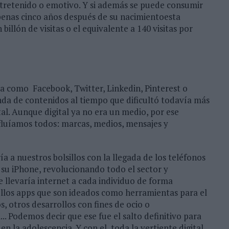
ntretenido o emotivo. Y si además se puede consumir
Apenas cinco años después de su nacimientoesta
llón de visitas o el equivalente a 140 visitas por
cia como Facebook, Twitter, Linkedin, Pinterest o
da de contenidos al tiempo que dificultó todavía más
tal. Aunque digital ya no era un medio, por ese
onfluíamos todos: marcas, medios, mensajes y
a nuestros bolsillos con la llegada de los teléfonos
 su iPhone, revolucionando todo el sector y
levaría internet a cada individuo de forma
rollos apps que son ideados como herramientas para el
, otros desarrollos con fines de ocio o
... Podemos decir que ese fue el salto definitivo para
 en la adolescencia. Y con el, toda la vertiente digital