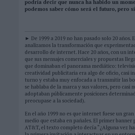
podría decir que nunca ha habido un momen
podemos saber cómo será el futuro, pero sí
► De 1999 a 2019 no han pasado solo 20 años. En
analizamos la transformación que experimentad
desarrollo de internet. Hace 20 años, con un in
que sus mensajes comerciales y propuestas lleg
que dominaban el panorama mediático: televisión
creatividad publicitaria era algo de oficio, casi i
turno y estaba muy enfocada a transmitir las bo
se hablaba de la marca y sus valores, pero casi 
adoptaban públicamente posiciones determinada
preocupase a la sociedad).
En el año 1999 no es que internet fuese un gr
medio que estaba en pañales. El primer banner p
AT&T, el texto completo decía “¿Alguna vez has
la primera invitación a interactuar en un entorn