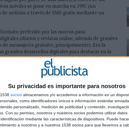
tivos móviles se pone en marcha en 1997 (un
s de noticias a través de SMS gratis mediante un
l formato preferido por las marcas para
digitales (diarios y revistas online, además de grandes
 de mensajería gratuito, principalmente). Era la
n grandes desarrollos digitales para destacar en la
ovisual en el caso de que la tecnología lo pudiese
de contenido e información tomaba forma un concepto
 publidad basada en reach (búsqueda) y la lucha por
e Google, precisamente, quien comenzó a organizar
 ejemplo. El estudio eye tracking y otras
Su privacidad es importante para nosotros
 usuarios permitían conocer no ya dónde pasábamos
s 1538
socios
almacenamos y/o accedemos a información en un disposit
ra mirada en las pantallas.
sonales, como identificadores únicos e información estándar enviada 
ntenido personalizado, medición de publicidad y contenido, investigaci
 de dólares (8.200) en anuncios online en estados
os.
Con su permiso, nosotros y nuestros socios podemos utilizar datos 
l resto del planeta. La burbuja punto com pronto
identificación mediante las características de dispositivos. Puede hacer
os anunciantes norteamericanos inviertan más dinero
ntimiento a nosotros y a nuestros 1538 socios para que llevemos a ca