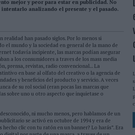
to mejor y peor para estar en publicidad. No
 intentarlo analizando el presente y el pasado.
 realidad han pasado siglos. Por lo menos si
o el mundo y la sociedad en general de la mano de
ternet todavía incipiente, las marcas podían asegurar
aban a los consumidores a traves de los mass media
, prensa, revistas, radio convencional... La
nstintivo en base al olfato del creativo o la agencia de
L
ndades y beneficios del producto y servicio. A veces
s
nunca de su rol social (eran pocas las marcas que
L
s sobre uno u otro aspecto que inquietase o
p
c
an desconocido, ni mucho menos, pero hablamos de un
ublicitario se activó en octubre de 1994 y era de
 hecho clic con tu ratón en un banner? Lo harás”. Era
o digital por parte de una marca, a traves de un