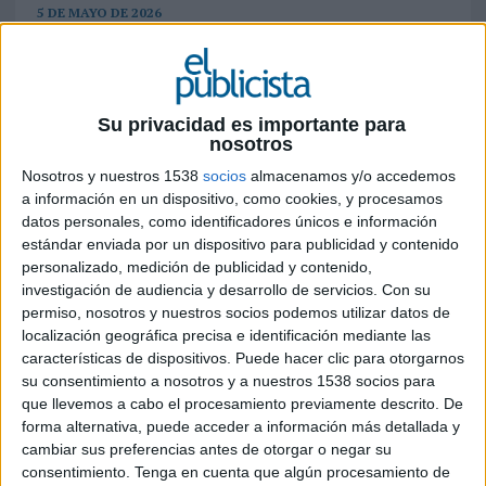
5 DE MAYO DE 2026
La firma especializada en soluciones
integrales de DOOH refuerza su equipo con
la incorporación de Nacho Pérez Borjabad
Su privacidad es importante para
como director de operaciones y de Jorge
nosotros
Hurtado como director comercial y de
Nosotros y nuestros 1538
socios
almacenamos y/o accedemos
marketing. El socio fundador de LED&GO,
a información en un dispositivo, como cookies, y procesamos
Liang Xiao Zhu, asume nuevas
datos personales, como identificadores únicos e información
responsabilidades y pasa a liderar el área de
estándar enviada por un dispositivo para publicidad y contenido
compras estratégicas y ventas
personalizado, medición de publicidad y contenido,
internacionales
investigación de audiencia y desarrollo de servicios.
Con su
permiso, nosotros y nuestros socios podemos utilizar datos de
LED&GO, empresa española especializada en
localización geográfica precisa e identificación mediante las
soluciones de comunicación visual digital y
características de dispositivos. Puede hacer clic para otorgarnos
proyectos audiovisuales llave en mano, refuerza
su consentimiento a nosotros y a nuestros 1538 socios para
que llevemos a cabo el procesamiento previamente descrito. De
su posición en el mercado con la incorporación
forma alternativa, puede acceder a información más detallada y
de Nacho Pérez Borjabad como nuevo director de
cambiar sus preferencias antes de otorgar o negar su
operaciones y de Jorge Hurtado, que a partir de
consentimiento.
Tenga en cuenta que algún procesamiento de
ahora será el director comercial y de marketing.