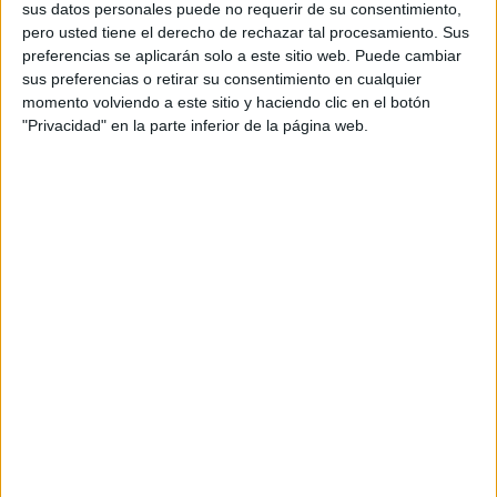
sus datos personales puede no requerir de su consentimiento,
De igual manera su socio fundador Liang Xiao
pero usted tiene el derecho de rechazar tal procesamiento. Sus
Zhu, asume unevas funciones y pasa a encabezar
preferencias se aplicarán solo a este sitio web. Puede cambiar
y dirigir el área de compras estratégicas y ventas
sus preferencias o retirar su consentimiento en cualquier
internacionales. Este movimiento estratégico se
momento volviendo a este sitio y haciendo clic en el botón
produce en un momento clave para la compañía,
"Privacidad" en la parte inferior de la página web.
que afronta una etapa de fuerte crecimiento,
según detallan sus propios responsables. "Con
esta evolución organizativa la firma refuerza tres
pilares fundamentales para su desarrollo: la
capacidad de generación de negocio, la
excelencia en la ejecución de proyectos y la
optimización de su cadena de suministro con una
clara vocación internacional", recalcan.
Nacho Pérez Borjabad es licenciado en
Matemáticas por la Universidad Complutense de
Madrid y MBA por el Instituto de Empresa (IE),
Pérez Borjabad cuenta con una amplia
trayectoria en compañías como Qatar Duty Free,