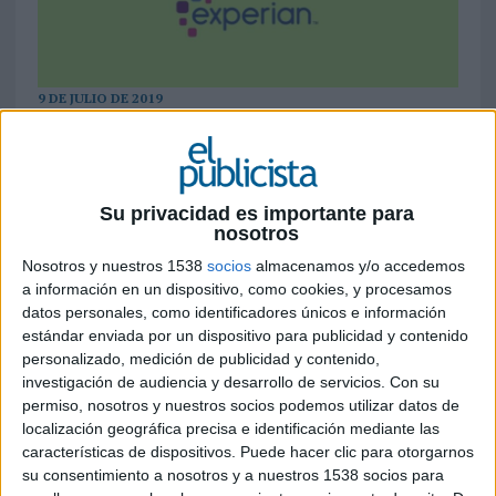
9 DE JULIO DE 2019
La compañía ha lanzado Credit3D, una
solución de acceso a nuevos datos y
conocimientos avanzados que supone
Su privacidad es importante para
alzarse como la más completa e innovadora
nosotros
del mercado, ayudando a las empresas a
Nosotros y nuestros 1538
socios
almacenamos y/o accedemos
tomar decisiones de crédito en todos los
a información en un dispositivo, como cookies, y procesamos
segmentos de clientes y contribuye a
datos personales, como identificadores únicos e información
mejorar la experiencia del usuario gracias a
estándar enviada por un dispositivo para publicidad y contenido
un
digital journey
sin fricciones
personalizado, medición de publicidad y contenido,
investigación de audiencia y desarrollo de servicios.
Con su
Experian
ha comunicado el lanzamiento de su
permiso, nosotros y nuestros socios podemos utilizar datos de
servicio
Experian Credit3D
para empresas en
localización geográfica precisa e identificación mediante las
los mercados de Europa, Oriente Medio y África
características de dispositivos. Puede hacer clic para otorgarnos
(EMEA), lo que
permitirá potenciar
su consentimiento a nosotros y a nuestros 1538 socios para