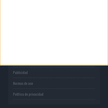
04/08/2026
Anuario Socios para el Éxito 2026
CORPORATIVO
Quienes somos
Publicidad
Normas de uso
Política de privacidad