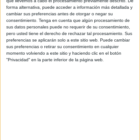
oportunidades y tomar las decisiones
que llevemos a cabo el procesamiento previamente descrito. De
forma alternativa, puede acceder a información más detallada y
credicticias correctas
. La anunciación llega tras
cambiar sus preferencias antes de otorgar o negar su
realizar previamente un análisis de mercado que
consentimiento.
Tenga en cuenta que algún procesamiento de
pone de manifiesta la demanda de soluciones
sus datos personales puede no requerir de su consentimiento,
para la concesión de crédito de alto rendimiento
pero usted tiene el derecho de rechazar tal procesamiento. Sus
y analítica avanzada en el sector. Actualmente, 7
preferencias se aplicarán solo a este sitio web. Puede cambiar
de cada 10 responsables de compañías a nivel
sus preferencias o retirar su consentimiento en cualquier
mundial reconocen que su incapacidad para
momento volviendo a este sitio y haciendo clic en el botón
extraer una visión completa e integrada de sus
"Privacidad" en la parte inferior de la página web.
usuarios limita el crecimiento de su empresa y,
hasta el 82%, reconoce la importancia que el
big
data
, la analítica avanzada y la inteligencia
artificial tienen en el día a día.
Las investigaciones demuestras también cómo
una tercera parte de las entidades de crédito
están dispuestas a considerar la adopción de
fuentes alternativas de datos para impulsar el
crecimiento de negocio.