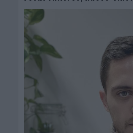
06/08/2026
|
SYSTEM1 NOMBRA A KIMBERLY BASTONI COMO NUEVA D
06/08/2026
|
FRIGO Y UNIQLO LANZAN UNA COLECCIÓN PERSONALIZA
06/08/2026
|
LA IA ESTÁ SUBIENDO EL LISTÓN DE LA CREATIVIDAD
05/08/2026
|
BEON WORLDWIDE LANZA RAÍZ URBANA PARA TRANSFOR
05/08/2026
|
FABRA COMUNICACIÓN INCORPORA A CASONÁ Y ASUME 
05/08/2026
|
LOPESAN HOTELS & RESORTS ACERCA EL PARAÍSO CAN
05/08/2026
|
LUIS ARQUILLOS (BURGO DE ARIAS): “LA CONSTRUCCIÓ
MONEDA”
04/08/2026
|
‘EL PARAÍSO MÁS CERCA’, DE 22GRADOS PARA LOPESA
04/08/2026
|
‘LA ÚNICA CERVEZA DEL MUNDO QUE SE DISFRUTA DOS 
04/08/2026
|
‘EL FÚTBOL SIN LAS PERSONAS’, DE DENTSU CREATIVE
04/08/2026
|
CAPAZ, LA CERVEZA QUE CONVIERTE CADA BOTELLA EN
04/08/2026
|
BABARIA Y MAXIBON SON ‘EL MATCH PERFECTO DEL VE
04/08/2026
|
AUDIBLE REIVINDICA EL PODER TRANSFORMADOR DEL A