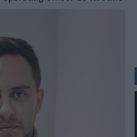
IRECTORA COMERCIAL GLOBAL
BLE INSPIRADA EN CORNETTO, CALIPPO Y SOLERO
MAR EL PATRIMONIO HISTÓRICO EN ACTIVOS CULTURALES Y ECONÓMICOS
LA GESTIÓN DE SUS RELACIONES CON LOS MEDIOS
ARIO EN SU ÚLTIMA CAMPAÑA INTERNACIONAL
N DE MARCA A LARGO PLAZO Y LA MEDICIÓN SON DOS CARAS DE LA MISMA
N HOTELS & RESORTS
VECES’, DE INUSUALY PARA CERVEZA CAPAZ
 PARA ORANGE
 UNA OPORTUNIDAD DE INCLUSIÓN
RANO’
UDIO EN SU NUEVA CAMPAÑA GLOBAL DE MARCA