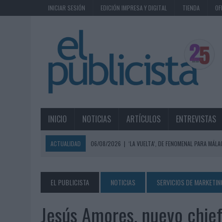
INICIAR SESIÓN
EDICIÓN IMPRESA Y DIGITAL
TIENDA
OF
INICIO
NOTICIAS
ARTÍCULOS
ENTREVISTAS
ACTUALIDAD
06/08/2026
|
‘LA VUELTA’, DE FENOMENAL PARA MÁLA
06/08/2026
|
SIETE DE CADA DIEZ EMPRESAS ESPAÑOLAS NO INTEGRA
06/08/2026
|
EL MERCADO PUBLICITARIO CAE UN 2,6% EN 2025, A
EL PUBLICISTA
NOTICIAS
SERVICIOS DE MARKETIN
06/08/2026
|
LA TELEVISIÓN SIGUE LIDERANDO EL CONSUMO DE MEDI
Jesús Amores, nuevo chief
06/08/2026
|
EL USO DE LA IA GENERATIVA ALCANZA YA AL 62% DE L