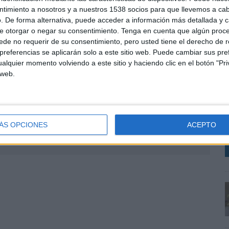
mente JustPremium). Aplicando todos los conceptos
ntimiento a nosotros y a nuestros 1538 socios para que llevemos a ca
sales interno al departamento de ventas. Después de
. De forma alternativa, puede acceder a información más detallada y 
el equipo de operaciones de Adgage, donde, entre otras
e otorgar o negar su consentimiento.
Tenga en cuenta que algún proc
 Ad Manager, DV360 o MGID; y montando la
de no requerir de su consentimiento, pero usted tiene el derecho de r
oards y flujos de trabajo eficientes.
referencias se aplicarán solo a este sitio web. Puede cambiar sus pref
alquier momento volviendo a este sitio y haciendo clic en el botón "Pri
ue gracias a su bagaje profesional sobre el Yield
 web.
trategia, aportará el talento necesario para que los
R
s publicitarios de la forma más óptima.
T
P
ÁS OPCIONES
ACEPTO
SHARE
ENVIAR
PIN