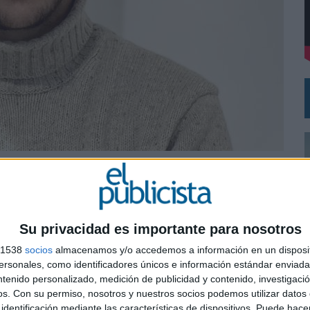
VISTAR
RÁ A PRUEBA LA CREATIVIDAD DE LAS MARCAS
ed premium de Retail Media, como responsable
as campañas digitales de los anunciantes
Su privacidad es importante para nosotros
idad Rey Juan Carlos. Comenzó su carrera profesional
s 1538
socios
almacenamos y/o accedemos a información en un disposit
et, donde ocupó el cargo de campaign manager
sonales, como identificadores únicos e información estándar enviada 
pañas. Después entró a formar parte del proyecto
ntenido personalizado, medición de publicidad y contenido, investigaci
codo con codo con los stakeholders, a la vez que
0
os.
Con su permiso, nosotros y nuestros socios podemos utilizar datos 
s basado en herramientas como Smartadserver,
identificación mediante las características de dispositivos. Puede hacer