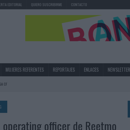
ERTA EDITORIAL
QUIERO SUSCRIBIRME
CONTACTO
MUJERES REFERENTES
REPORTAJES
ENLACES
NEWSLETTE
GA CF
N LA INFANCIA EN SU ESTRATEGIA
UNQUE LOS MEDIOS CONTROLADOS MANTIENEN EL CRECIMIENTO
G
OS EN VERANO Y SUPERA AL MÓVIL COMO DISPOSITIVO MÁS UTILIZADO
 operating officer de Reetmo
OS ESPAÑOLES