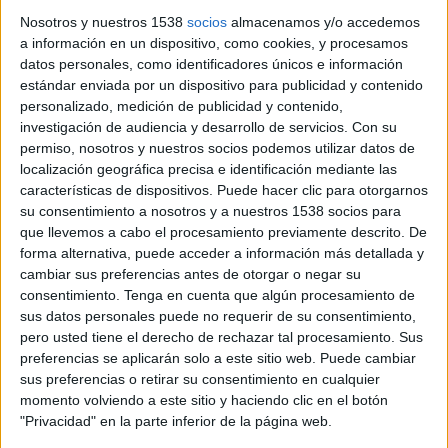
Nosotros y nuestros 1538
socios
almacenamos y/o accedemos
a información en un dispositivo, como cookies, y procesamos
datos personales, como identificadores únicos e información
estándar enviada por un dispositivo para publicidad y contenido
personalizado, medición de publicidad y contenido,
investigación de audiencia y desarrollo de servicios.
Con su
permiso, nosotros y nuestros socios podemos utilizar datos de
localización geográfica precisa e identificación mediante las
características de dispositivos. Puede hacer clic para otorgarnos
su consentimiento a nosotros y a nuestros 1538 socios para
que llevemos a cabo el procesamiento previamente descrito. De
forma alternativa, puede acceder a información más detallada y
cambiar sus preferencias antes de otorgar o negar su
6 DE MAYO DE 2011
consentimiento.
Tenga en cuenta que algún procesamiento de
sus datos personales puede no requerir de su consentimiento,
Omnicom Media Group incorpora a Losada como
pero usted tiene el derecho de rechazar tal procesamiento. Sus
Directora de BrandScience en España para
preferencias se aplicarán solo a este sitio web. Puede cambiar
reforzar el equipo actual
sus preferencias o retirar su consentimiento en cualquier
momento volviendo a este sitio y haciendo clic en el botón
La nueva directora de BrandScience España reportará directamente a Marta Saez,
"Privacidad" en la parte inferior de la página web.
Directora de Insight&Research de Omnicom Media Group. Se incorpora al grupo