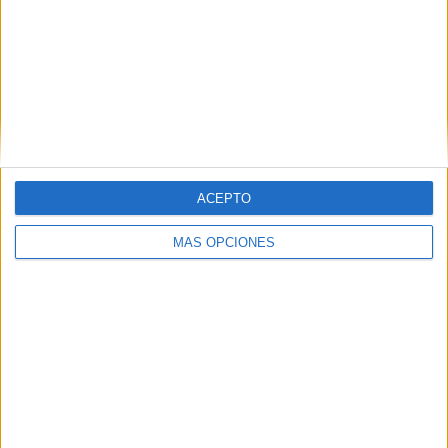
ARTÍCULOS ALEATORIOS
ACEPTO
MÁS OPCIONES
06/08/2026
Siete de cada diez empresas