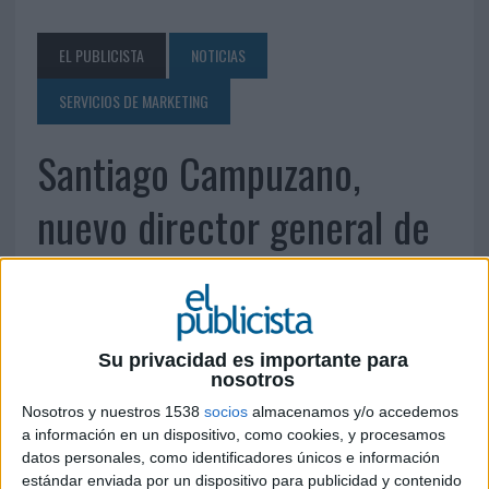
EL PUBLICISTA
NOTICIAS
SERVICIOS DE MARKETING
Santiago Campuzano,
nuevo director general de
Citrix Systems Iberia
2 DE SEPTIEMBRE DE 2011
Su privacidad es importante para
nosotros
Los resultados de facturación alcanzados han
avalado su promoción
Nosotros y nuestros 1538
socios
almacenamos y/o accedemos
a información en un dispositivo, como cookies, y procesamos
Santiago Campuzano ha sido nombrado director general de Citrix Systems Iberia.
datos personales, como identificadores únicos e información
Desde que se incorporó a la compañía en el año 2007, Campuzano ha
estándar enviada por un dispositivo para publicidad y contenido