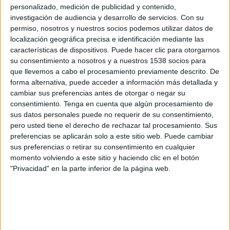
desarrollado su carrera en el área de networking, pasando en 2010 a liderar el
personalizado, medición de publicidad y contenido,
área comercial de la compañía en España y Portugal. Su experiencia, los
investigación de audiencia y desarrollo de servicios.
Con su
permiso, nosotros y nuestros socios podemos utilizar datos de
resultados de facturación alcanzados como director de ventas, así como el nivel de
localización geográfica precisa e identificación mediante las
control y gestión mostrados han sido claves para su promoción.
características de dispositivos. Puede hacer clic para otorgarnos
Durante 10 de sus 15 años de experiencia profesional en compañías del sector TI
su consentimiento a nosotros y a nuestros 1538 socios para
como Vía Networks, Diode o Sage, Campuzano también ha ejercido la docencia
que llevemos a cabo el procesamiento previamente descrito. De
como profesor de ESIC en las áreas de marketing y estrategia.
forma alternativa, puede acceder a información más detallada y
cambiar sus preferencias antes de otorgar o negar su
consentimiento.
Tenga en cuenta que algún procesamiento de
IMPRIMIR
sus datos personales puede no requerir de su consentimiento,
pero usted tiene el derecho de rechazar tal procesamiento. Sus
preferencias se aplicarán solo a este sitio web. Puede cambiar
TWEET
sus preferencias o retirar su consentimiento en cualquier
momento volviendo a este sitio y haciendo clic en el botón
SHARE
"Privacidad" en la parte inferior de la página web.
SHARE
ENVIAR