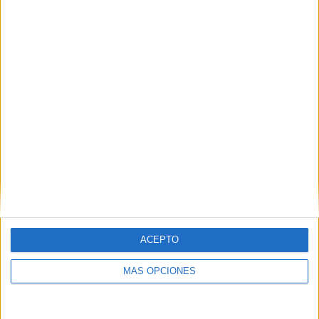
06/08/2026
Siete de cada diez empresas
españolas no integran la
infancia en su estrategia
ACEPTO
MÁS OPCIONES
El estudio concluye que energía, consumo y salud
son los sectores más avanzados, mientras turismo,