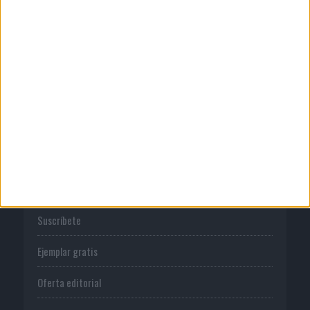
Publicidad
Normas de uso
Política de privacidad
PUBLICACIONES
Tienda
Suscríbete
Ejemplar gratis
Oferta editorial