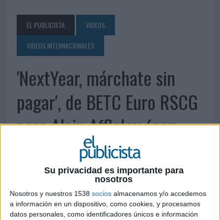
EL PUBLICISTA
VIDEOS
VIDEOS INTERNACIONALES
'NextYear, márchate sin
pagar', de BETC Euro RSCG
para Alain Afflelou (con
Tasha de Vasconcelos)
Su privacidad es importante para
20 DE FEBRERO DE 2012
nosotros
Nosotros y nuestros 1538
socios
almacenamos y/o accedemos
a información en un dispositivo, como cookies, y procesamos
datos personales, como identificadores únicos e información