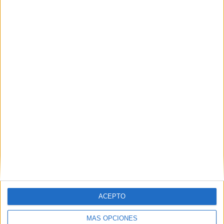
ARTÍCULOS ALEATORIOS
03/08/2026
Back Market pone a la madre
de su fundador como aval de
ACEPTO
su calidad
MÁS OPCIONES