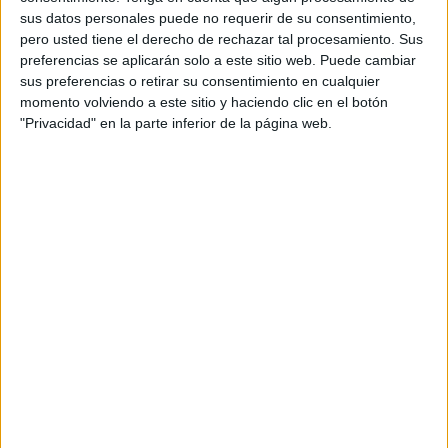
sus datos personales puede no requerir de su consentimiento,
Chief creative officer: Richard Brim
pero usted tiene el derecho de rechazar tal procesamiento. Sus
preferencias se aplicarán solo a este sitio web. Puede cambiar
Creative: Daniel Bailey
sus preferencias o retirar su consentimiento en cualquier
momento volviendo a este sitio y haciendo clic en el botón
Creative: Brad Woolf
"Privacidad" en la parte inferior de la página web.
Creative: Emily Tolley
Creative: Stevie Rowing-Parker
Agency producer: Mary Fostiropoulos
Managing partner: Sam LeCoeur
Account director: Loella Collier
Account director: Ashley Lewis
Account manager: Elliot Handler