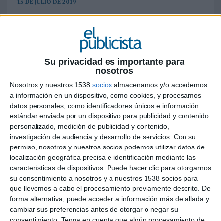
15 DE JULIO DE 2019
Credits ‘Amazing Starts Here’
Su privacidad es importante para
Advertiser: Camelot
nosotros
Nosotros y nuestros 1538
socios
almacenamos y/o accedemos
Brand: The National Lottery
a información en un dispositivo, como cookies, y procesamos
datos personales, como identificadores únicos e información
Project name: Winning Excitement, ‘The Calm
estándar enviada por un dispositivo para publicidad y contenido
Before the Storm’ (script name)
personalizado, medición de publicidad y contenido,
investigación de audiencia y desarrollo de servicios.
Con su
Group advertiser: Hayley Stringfellow, Head of
permiso, nosotros y nuestros socios podemos utilizar datos de
Brand Strategy and Marketing, Rachel Moss,
localización geográfica precisa e identificación mediante las
Marketing manager, Arabella Gilchrist, Head of
características de dispositivos. Puede hacer clic para otorgarnos
One National Lottery Partnerships & Content
su consentimiento a nosotros y a nuestros 1538 socios para
que llevemos a cabo el procesamiento previamente descrito. De
Advertising company: adam&eveDDB
forma alternativa, puede acceder a información más detallada y
cambiar sus preferencias antes de otorgar o negar su
Group executive Creative Director: Ben Tollett
consentimiento.
Tenga en cuenta que algún procesamiento de