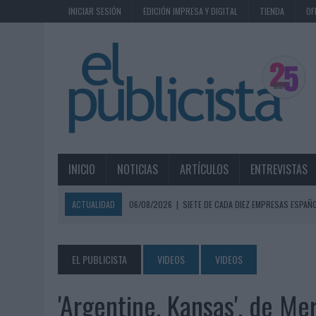
INICIAR SESIÓN
EDICIÓN IMPRESA Y DIGITAL
TIENDA
OF
INICIO
NOTICIAS
ARTÍCULOS
ENTREVISTAS
ACTUALIDAD
06/08/2026
|
SIETE DE CADA DIEZ EMPRESAS ESPAÑ
06/08/2026
|
EL MERCADO PUBLICITARIO CAE UN 2,6% EN 2025, A
06/08/2026
|
LA TELEVISIÓN SIGUE LIDERANDO EL CONSUMO DE MEDI
EL PUBLICISTA
VIDEOS
VIDEOS
06/08/2026
|
EL USO DE LA IA GENERATIVA ALCANZA YA AL 62% DE L
'Argentine, Kansas', de M
06/08/2026
|
SYSTEM1 NOMBRA A KIMBERLY BASTONI COMO NUEVA D