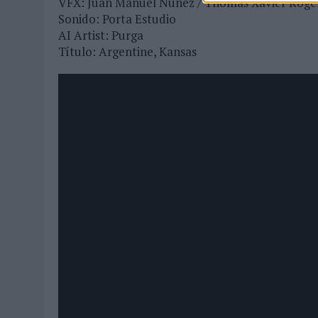
VFX: Juan Manuel Nuñez / Thomas Xavier Roge
Sonido: Porta Estudio
AI Artist: Purga
Título: Argentine, Kansas