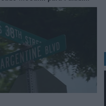
BLE INSPIRADA EN CORNETTO, CALIPPO Y SOLERO
MAR EL PATRIMONIO HISTÓRICO EN ACTIVOS CULTURALES Y ECONÓMICOS
LA GESTIÓN DE SUS RELACIONES CON LOS MEDIOS
ARIO EN SU ÚLTIMA CAMPAÑA INTERNACIONAL
N DE MARCA A LARGO PLAZO Y LA MEDICIÓN SON DOS CARAS DE LA MISMA
N HOTELS & RESORTS
VECES’, DE INUSUALY PARA CERVEZA CAPAZ
 PARA ORANGE
 UNA OPORTUNIDAD DE INCLUSIÓN
RANO’
UDIO EN SU NUEVA CAMPAÑA GLOBAL DE MARCA
VISTAR