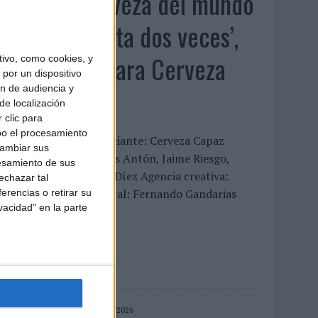
‘La única cerveza del mundo
que se disfruta dos veces’,
de Inusualy para Cerveza
ivo, como cookies, y
por un dispositivo
Capaz
ón de audiencia y
de localización
 clic para
bo el procesamiento
FICHA TÉCNICA Anunciante: Cerveza Capaz
cambiar sus
ontacto cliente: Carlos Antón, Jaime Riesgo,
esamiento de sus
ndrea Coello y Nacho Díez Agencia creativa:
echazar tal
nusualy Director general: Fernando Gandarias
erencias o retirar su
vacidad" en la parte
irector...
LEER MÁS
05/08/2026