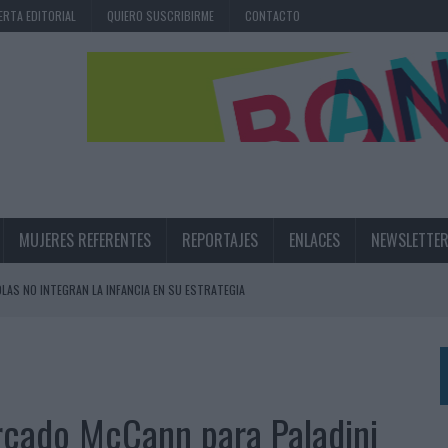
ERTA EDITORIAL
QUIERO SUSCRIBIRME
CONTACTO
MUJERES REFERENTES
REPORTAJES
ENLACES
NEWSLETTE
OLAS NO INTEGRAN LA INFANCIA EN SU ESTRATEGIA
UNQUE LOS MEDIOS CONTROLADOS MANTIENEN EL CRECIMIENTO
OS EN VERANO Y SUPERA AL MÓVIL COMO DISPOSITIVO MÁS UTILIZADO
OS ESPAÑOLES
ercado McCann para Paladini
IRECTORA COMERCIAL GLOBAL