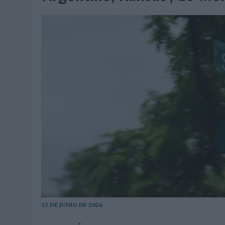
06/08/2026
|
FRIGO Y UNIQLO LANZAN UNA COLECCIÓN PERSONALIZA
06/08/2026
|
LA IA ESTÁ SUBIENDO EL LISTÓN DE LA CREATIVIDAD
05/08/2026
|
BEON WORLDWIDE LANZA RAÍZ URBANA PARA TRANSFOR
05/08/2026
|
FABRA COMUNICACIÓN INCORPORA A CASONÁ Y ASUME 
05/08/2026
|
LOPESAN HOTELS & RESORTS ACERCA EL PARAÍSO CAN
05/08/2026
|
LUIS ARQUILLOS (BURGO DE ARIAS): “LA CONSTRUCCIÓ
MONEDA”
04/08/2026
|
‘EL PARAÍSO MÁS CERCA’, DE 22GRADOS PARA LOPESA
04/08/2026
|
‘LA ÚNICA CERVEZA DEL MUNDO QUE SE DISFRUTA DOS 
04/08/2026
|
‘EL FÚTBOL SIN LAS PERSONAS’, DE DENTSU CREATIVE
04/08/2026
|
CAPAZ, LA CERVEZA QUE CONVIERTE CADA BOTELLA EN
04/08/2026
|
BABARIA Y MAXIBON SON ‘EL MATCH PERFECTO DEL VE
04/08/2026
|
AUDIBLE REIVINDICA EL PODER TRANSFORMADOR DEL A
15 DE JUNIO DE 2026
03/08/2026
|
‘VUELVE EL FÚTBOL. VUELVE A SOÑAR’, DE VML PARA MO