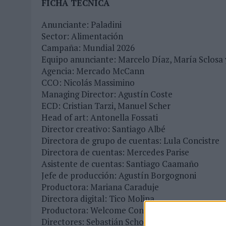
FICHA TÉCNICA
03/08/2026
|
MOVISTAR APELA A LA ILUSIÓN DE LAS AFICIONES PARA
Anunciante: Paladini
06/08/2026
|
‘LA VUELTA’, DE FENOMENAL PARA MÁLAGA CF
Sector: Alimentación
Campaña: Mundial 2026
Equipo anunciante: Marcelo Díaz, María Sclosa 
Agencia: Mercado McCann
CCO: Nicolás Massimino
Managing Director: Agustín Coste
ECD: Cristian Tarzi, Manuel Scher
Head of art: Antonella Fossati
Director creativo: Santiago Albé
Directora de grupo de cuentas: Lula Concistre
Directora de cuentas: Mercedes Parise
Asistente de cuentas: Santiago Caamaño
Jefe de producción: Agustín Borgognoni
Productora: Mariana Caraduje
Directora digital: Tico Molina
Productora: Welcome Content
Directores: Sebastián Schor / Luciano Podcamin