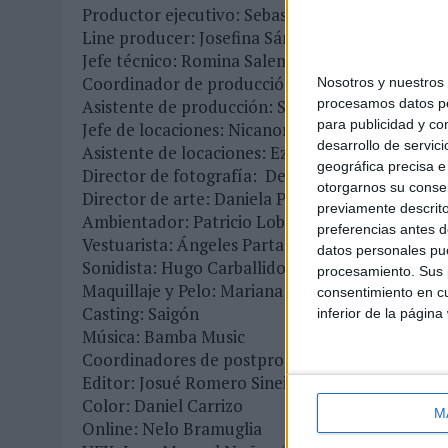
Productor ejecutivo: Sebastián Schor
Line producer: Josefina Sánchez Frova
Jefe técnico: Romina Salem
Coordinador de producción: Javier Vigano
Nosotros y nuestro
procesamos datos per
Asistente de producción: Santiago Rovito
para publicidad y co
Jefe de locaciones: Nicanor González del Solar
desarrollo de servici
Asistente de locaciones: Ezequiel Calabro
geográfica precisa e 
Director de fotografía: Demian Rodenstein
otorgarnos su conse
Director de arte: Daniela Podcaminsk
previamente descrito
Ambientador: Patricio Lobo
preferencias antes d
Vestuarista: Ángeles Partal / Laura Cacherosky
datos personales pue
Sonidista: Hugo Carballido
procesamiento. Sus p
Maquillaje y Pelo: Mariana Brizuela
consentimiento en cu
Casting: Saigón
inferior de la página
Música: Bamba Music
Coordinadores de postproducción: Julián Tagle
Editor: Josué Romero Sineiro y Pablo Huerta
Color: Daniel Carrizo
M
Online: Nelo Bramuglia