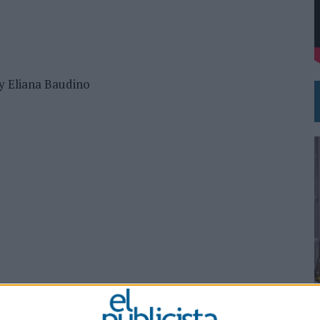
 EL REGRESO DEL FÚTBOL
y Eliana Baudino
0
sky