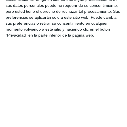
Social Media: Santiago Guzzo, Carmen Bernárdez
sus datos personales puede no requerir de su consentimiento,
y Enrique Zafra
pero usted tiene el derecho de rechazar tal procesamiento. Sus
preferencias se aplicarán solo a este sitio web. Puede cambiar
Agencia de medios: Havas Media
sus preferencias o retirar su consentimiento en cualquier
momento volviendo a este sitio y haciendo clic en el botón
Director de medios: Rafael Verdugo
"Privacidad" en la parte inferior de la página web.
Planificador de medios: Marina Buades
Producción agencia: Raquel Pérez Navas, Vicky
Morón y Alba Somoza
Editor: Jorge Montero
Fotógrafo: Enrique Brooking
Operador: Daniel Mere
Productora: Be Sweet Films