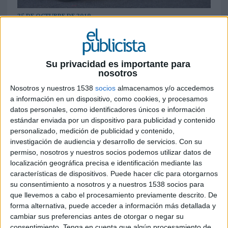
25 DE OCTUBRE DE 2019
Ficha técnica ‘Buenas Costumbres’
Su privacidad es importante para
nosotros
Anunciante: Hyundai Motor España
Nosotros y nuestros 1538
socios
almacenamos y/o accedemos
a información en un dispositivo, como cookies, y procesamos
Producto: Gama Full Electric
datos personales, como identificadores únicos e información
estándar enviada por un dispositivo para publicidad y contenido
Contacto del cliente: Elena Gris, Rubén Álvarez,
personalizado, medición de publicidad y contenido,
Begoña Enciso
investigación de audiencia y desarrollo de servicios.
Con su
permiso, nosotros y nuestros socios podemos utilizar datos de
Agencia: Havas Group
localización geográfica precisa e identificación mediante las
características de dispositivos. Puede hacer clic para otorgarnos
Equipo creativo: Gustavo León, Fernando Zurita,
su consentimiento a nosotros y a nuestros 1538 socios para
Elisa Sánchez y David Díaz Carretero
que llevemos a cabo el procesamiento previamente descrito. De
forma alternativa, puede acceder a información más detallada y
Equipo de cuentas: Rosa Galera y Laura Ruiz
cambiar sus preferencias antes de otorgar o negar su
consentimiento.
Tenga en cuenta que algún procesamiento de