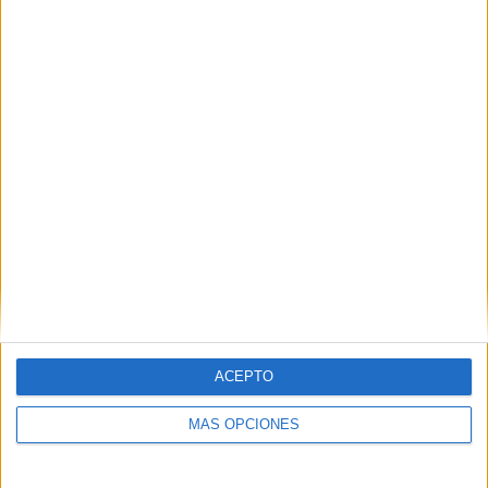
05/08/2026
Lopesan Hotels & Resorts
acerca el paraíso canario en
su última campaña
internacional
ACEPTO
MÁS OPCIONES
‘El paraíso, más cerca’ es una campaña dirigida a
Reino Unido, Alemania, España, Suiza y Países Bajos