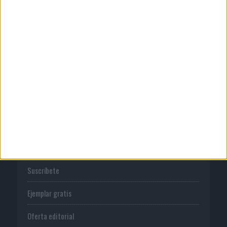
Publicidad
Normas de uso
Política de privacidad
PUBLICACIONES
Tienda
Suscríbete
Ejemplar gratis
Oferta editorial