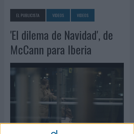
EL PUBLICISTA
VIDEOS
VIDEOS
'El dilema de Navidad', de
McCann para Iberia