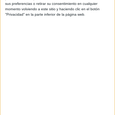
Business lead: Carmen Marfil
sus preferencias o retirar su consentimiento en cualquier
Equipo de cuentas: Clara Mateos, Adrián Méndez,
momento volviendo a este sitio y haciendo clic en el botón
Marta Torrecillas, Mercedes Mínguez, Almudena
"Privacidad" en la parte inferior de la página web.
Ruiz
Social Media Manager: María Balado
Executive producer controller: María Iglesias
Producción audiovisual: Carlos Lucas
Productora: Júpiter
Realizador/Director: Santiago Zannou
Postproducción imagen y sonido: Craft
Música: OEO
Adaptaciones campaña TV: 180”, 90”, 60” y 20”
Agencia de medios: Havas Media
Título: El dilema de Navidad