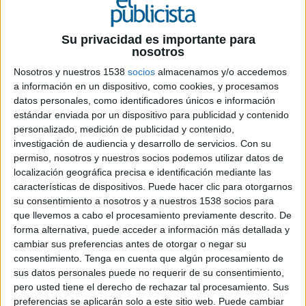
19 DE DICIEMBRE DE 2024
Su privacidad es importante para
Ficha técnica
nosotros
Nosotros y nuestros 1538
socios
almacenamos y/o accedemos
Anunciante: Iberia
a información en un dispositivo, como cookies, y procesamos
Producto: Marca
datos personales, como identificadores únicos e información
Campaña: Navidad
estándar enviada por un dispositivo para publicidad y contenido
Sector: Aerolíneas
personalizado, medición de publicidad y contenido,
Contacto del cliente: Gemma Juncá, Sophie
investigación de audiencia y desarrollo de servicios.
Con su
Deslandes, Jesús de la Torre, Paula Gasch
permiso, nosotros y nuestros socios podemos utilizar datos de
Agencia creativa: McCann Worldgroup
localización geográfica precisa e identificación mediante las
Global Creative Partner, Global Brands: Emiliano
características de dispositivos. Puede hacer clic para otorgarnos
González De Pietri
su consentimiento a nosotros y a nuestros 1538 socios para
que llevemos a cabo el procesamiento previamente descrito. De
Directores creativos: Ander Mendivil, David
forma alternativa, puede acceder a información más detallada y
Valgañón, Guillermo Santaisabel
cambiar sus preferencias antes de otorgar o negar su
Equipo creativo: Lucía Comba, Ricardo Rovira,
consentimiento.
Tenga en cuenta que algún procesamiento de
Daya Muñoz, Ana Beneto, María de la Flor
sus datos personales puede no requerir de su consentimiento,
Chief strategy officer: Lucas Rodríguez
pero usted tiene el derecho de rechazar tal procesamiento. Sus
Strategy director: María Goñi
preferencias se aplicarán solo a este sitio web. Puede cambiar