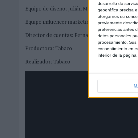
desarrollo de servici
Equipo de diseño: Julián Morales, Maga Capozzi,
geográfica precisa e 
otorgarnos su conse
Equipo influencer marketing: Victoria Fayos, A
previamente descrito
preferencias antes d
Director de cuentas: Fernando Martín
datos personales pue
procesamiento. Sus p
Productora: Tabaco
consentimiento en cu
inferior de la página
Realizador: Tabaco
M