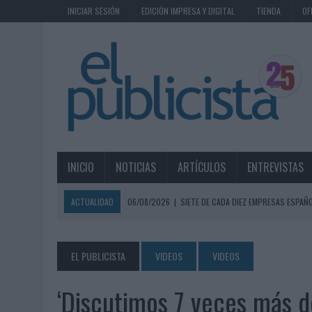
INICIAR SESIÓN
EDICIÓN IMPRESA Y DIGITAL
TIENDA
OF
INICIO
NOTICIAS
ARTÍCULOS
ENTREVISTAS
ACTUALIDAD
06/08/2026
|
SIETE DE CADA DIEZ EMPRESAS ESPAÑ
06/08/2026
|
EL MERCADO PUBLICITARIO CAE UN 2,6% EN 2025, A
06/08/2026
|
LA TELEVISIÓN SIGUE LIDERANDO EL CONSUMO DE MEDI
EL PUBLICISTA
VIDEOS
VIDEOS
06/08/2026
|
EL USO DE LA IA GENERATIVA ALCANZA YA AL 62% DE L
‘Discutimos 7 veces más d
06/08/2026
|
SYSTEM1 NOMBRA A KIMBERLY BASTONI COMO NUEVA D