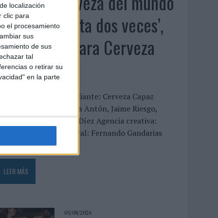
‘La única cerveza del mundo
de localización
que se disfruta dos veces’,
 clic para
bo el procesamiento
cambiar sus
de Inusualy para Cerveza
esamiento de sus
echazar tal
Capaz
erencias o retirar su
vacidad" en la parte
FICHA TÉCNICA Anunciante: Cerveza Capaz
ontacto cliente: Carlos Antón, Jaime Riesgo,
ndrea Coello y Nacho Díez Agencia creativa:
nusualy Director general: Fernando Gandarias
irector...
LEER MÁS
05/08/2026