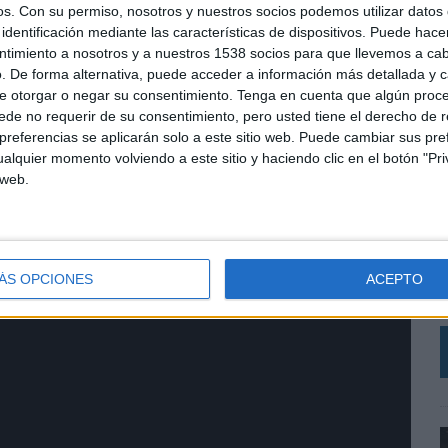
os.
Con su permiso, nosotros y nuestros socios podemos utilizar datos 
 José Castell
identificación mediante las características de dispositivos. Puede hacer
ntimiento a nosotros y a nuestros 1538 socios para que llevemos a ca
lba Sánchez
. De forma alternativa, puede acceder a información más detallada y 
e otorgar o negar su consentimiento.
Tenga en cuenta que algún proc
de no requerir de su consentimiento, pero usted tiene el derecho de r
referencias se aplicarán solo a este sitio web. Puede cambiar sus pref
alquier momento volviendo a este sitio y haciendo clic en el botón "Pri
 web.
C
A
I
ÁS OPCIONES
ACEPTO
D