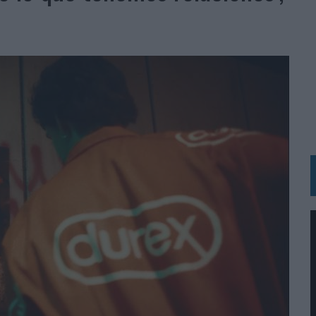
BLE INSPIRADA EN CORNETTO, CALIPPO Y SOLERO
MAR EL PATRIMONIO HISTÓRICO EN ACTIVOS CULTURALES Y ECONÓMICOS
LA GESTIÓN DE SUS RELACIONES CON LOS MEDIOS
ARIO EN SU ÚLTIMA CAMPAÑA INTERNACIONAL
N DE MARCA A LARGO PLAZO Y LA MEDICIÓN SON DOS CARAS DE LA MISMA
N HOTELS & RESORTS
VECES’, DE INUSUALY PARA CERVEZA CAPAZ
 PARA ORANGE
 UNA OPORTUNIDAD DE INCLUSIÓN
RANO’
UDIO EN SU NUEVA CAMPAÑA GLOBAL DE MARCA
VISTAR