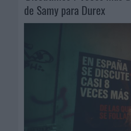
06/08/2026
|
FRIGO Y UNIQLO LANZAN UNA COLECCIÓN PERSONALIZA
de Samy para Durex
06/08/2026
|
LA IA ESTÁ SUBIENDO EL LISTÓN DE LA CREATIVIDAD
05/08/2026
|
BEON WORLDWIDE LANZA RAÍZ URBANA PARA TRANSFOR
05/08/2026
|
FABRA COMUNICACIÓN INCORPORA A CASONÁ Y ASUME 
05/08/2026
|
LOPESAN HOTELS & RESORTS ACERCA EL PARAÍSO CAN
05/08/2026
|
LUIS ARQUILLOS (BURGO DE ARIAS): “LA CONSTRUCCIÓ
MONEDA”
04/08/2026
|
‘EL PARAÍSO MÁS CERCA’, DE 22GRADOS PARA LOPESA
04/08/2026
|
‘LA ÚNICA CERVEZA DEL MUNDO QUE SE DISFRUTA DOS 
04/08/2026
|
‘EL FÚTBOL SIN LAS PERSONAS’, DE DENTSU CREATIVE
04/08/2026
|
CAPAZ, LA CERVEZA QUE CONVIERTE CADA BOTELLA EN
04/08/2026
|
BABARIA Y MAXIBON SON ‘EL MATCH PERFECTO DEL VE
04/08/2026
|
AUDIBLE REIVINDICA EL PODER TRANSFORMADOR DEL A
03/08/2026
|
‘VUELVE EL FÚTBOL. VUELVE A SOÑAR’, DE VML PARA MO