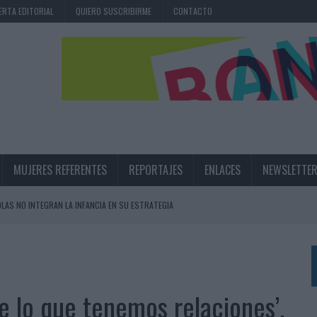
ERTA EDITORIAL
QUIERO SUSCRIBIRME
CONTACTO
MUJERES REFERENTES
REPORTAJES
ENLACES
NEWSLETTE
OLAS NO INTEGRAN LA INFANCIA EN SU ESTRATEGIA
UNQUE LOS MEDIOS CONTROLADOS MANTIENEN EL CRECIMIENTO
OS EN VERANO Y SUPERA AL MÓVIL COMO DISPOSITIVO MÁS UTILIZADO
OS ESPAÑOLES
e lo que tenemos relaciones’,
IRECTORA COMERCIAL GLOBAL