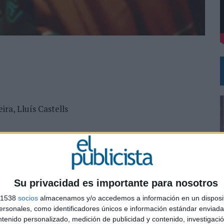
 EL REGRESO DEL FÚTBOL
ira, Lluís Castells
Su privacidad es importante para nosotros
s 1538
socios
almacenamos y/o accedemos a información en un disposit
0
sonales, como identificadores únicos e información estándar enviada 
ntenido personalizado, medición de publicidad y contenido, investigaci