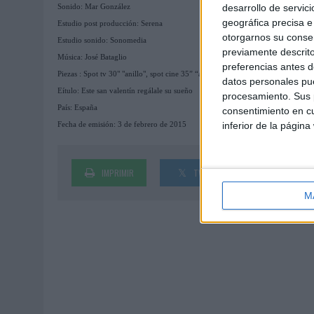
desarrollo de servici
Sonido: Mar González
geográfica precisa e 
Estudio post producción: Serena
otorgarnos su conse
Estudio sonido: Sonomedia
previamente descrito
Música: José Bataglio
preferencias antes d
Piezas : Spot tv 30" "anillo", spot cine 35” “anillo”
datos personales pue
Eítulo: Este san valentín regálale su sueño
procesamiento. Sus p
País: España
consentimiento en cu
inferior de la página
Fecha de emisión: 3 de febrero de 2015
IMPRIMIR
TWEET
SHARE
M