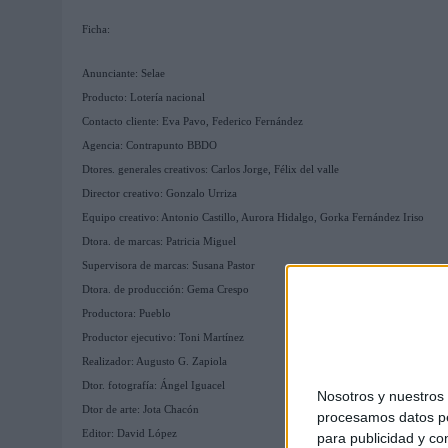
MONEDA”
Ficha:
07/08/2026
|
‘ALEXIA PUTELLAS X GALAXY Z FOLD8 – SIN LÍMITES’, 
Anunciante: Selae
Producto: Lotería nacional
Contacto cliente: Eva Pavo, Federico Fernández
Agencia: Contrapunto BBDO
Dtores. generales creativos: Carlos Jorge, Félix del valle
Director creativo: Gonzalo Urriza
Equipo creativo: Antonio Castillo, Aurora Hidalgo, Gorka Fernández Iriso
Dtora. de marcas: Patricia Miguel
Supervisora de marcas: Susana Pastor
Dtora. de producción: Gema Crespo
Productora: Pueblo
Productor ejecutivo: Toni Martínez
Realizador: Augusto G. Zapiola
Dtor. fotografía: Ángel Iguacel
Nosotros y nuestro
Dtor de arte: Jota Chacón
procesamos datos per
Editor: David López
para publicidad y co