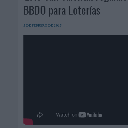
07/08/2026
|
EL VERANO PONE A PRUEBA LA ESTRATEGIA DIGITAL DE
BBDO para Loterías
07/08/2026
|
VUELING CONVIERTE LOS RECUERDOS EN SOUVENIRS CO
07/08/2026
|
CUANDO SE APAGUE EL SOL, EL ECLIPSE DE 2026 POND
5 DE FEBRERO DE 2015
06/08/2026
|
‘LA VUELTA’, DE FENOMENAL PARA MÁLAGA CF
06/08/2026
|
SIETE DE CADA DIEZ EMPRESAS ESPAÑOLAS NO INTEGRA
06/08/2026
|
LA TELEVISIÓN SIGUE LIDERANDO EL CONSUMO DE MEDI
06/08/2026
|
EL USO DE LA IA GENERATIVA ALCANZA YA AL 62% DE L
06/08/2026
|
SYSTEM1 NOMBRA A KIMBERLY BASTONI COMO NUEVA D
06/08/2026
|
FRIGO Y UNIQLO LANZAN UNA COLECCIÓN PERSONALIZA
06/08/2026
|
LA IA ESTÁ SUBIENDO EL LISTÓN DE LA CREATIVIDAD
05/08/2026
|
BEON WORLDWIDE LANZA RAÍZ URBANA PARA TRANSFOR
05/08/2026
|
FABRA COMUNICACIÓN INCORPORA A CASONÁ Y ASUME 
05/08/2026
|
LOPESAN HOTELS & RESORTS ACERCA EL PARAÍSO CAN
05/08/2026
|
LUIS ARQUILLOS (BURGO DE ARIAS): “LA CONSTRUCCIÓ