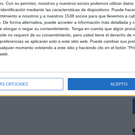
os.
Con su permiso, nosotros y nuestros socios podemos utilizar datos 
identificación mediante las características de dispositivos. Puede hacer
ntimiento a nosotros y a nuestros 1538 socios para que llevemos a ca
. De forma alternativa, puede acceder a información más detallada y 
e otorgar o negar su consentimiento.
Tenga en cuenta que algún proc
de no requerir de su consentimiento, pero usted tiene el derecho de r
referencias se aplicarán solo a este sitio web. Puede cambiar sus pref
alquier momento volviendo a este sitio y haciendo clic en el botón "Pri
 web.
L
C
r
SHARE
ENVIAR
PIN
V
ÁS OPCIONES
ACEPTO
a