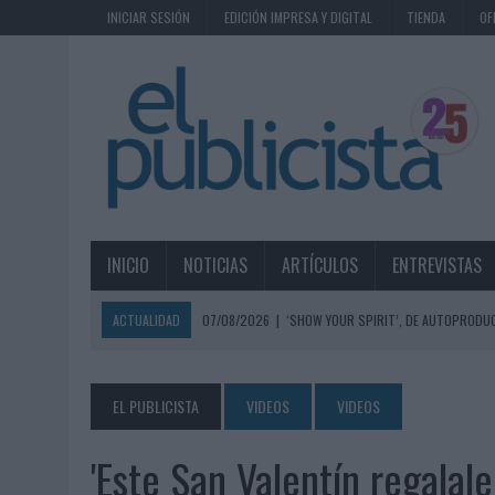
INICIAR SESIÓN
EDICIÓN IMPRESA Y DIGITAL
TIENDA
OF
INICIO
NOTICIAS
ARTÍCULOS
ENTREVISTAS
ACTUALIDAD
07/08/2026
|
‘SHOW YOUR SPIRIT’, DE AUTOPRODUC
07/08/2026
|
EL MÁLAGA CF CULMINA SU TRILOGÍA DE MARCA CON U
07/08/2026
|
MAHOU REIVINDICA EL RITUAL DE LA CAÑA EN EL DÍA IN
EL PUBLICISTA
VIDEOS
VIDEOS
07/08/2026
|
MG SPIRIT RELANZA SU MARCA CON UNA ESTRATEGIA 
'Este San Valentín regalal
07/08/2026
|
PATRÓN CONVIERTE EL NUEVO SINGLE DE ARÓN PIPER EN