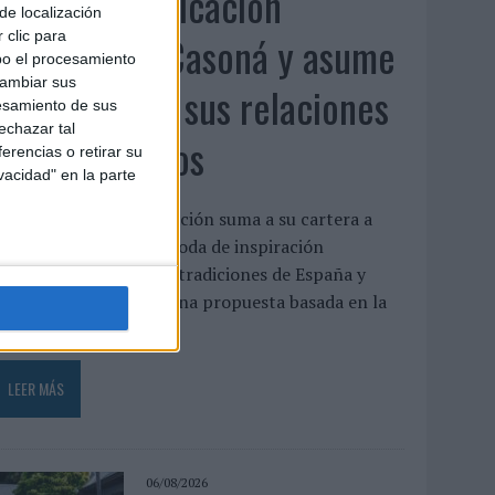
Fabra Comunicación
de localización
incorpora a Casoná y asume
 clic para
bo el procesamiento
cambiar sus
la gestión de sus relaciones
esamiento de sus
echazar tal
con los medios
erencias o retirar su
vacidad" en la parte
a agencia de comunicación suma a su cartera a
asoná, una firma de moda de inspiración
esortwear que une las tradiciones de España y
enezuela a través de una propuesta basada en la
rtesanía, el...
LEER MÁS
06/08/2026