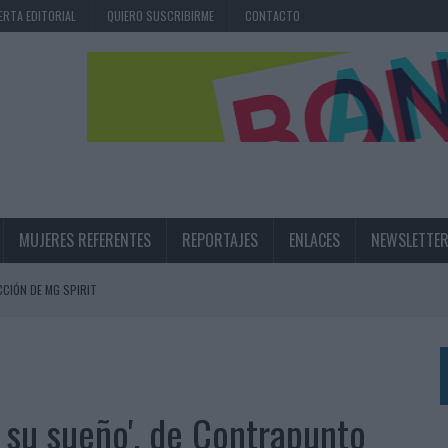
ERTA EDITORIAL
QUIERO SUSCRIBIRME
CONTACTO
MUJERES REFERENTES
REPORTAJES
ENLACES
NEWSLETTE
CIÓN DE MG SPIRIT
NA CAMPAÑA QUE CELEBRA SU REGRESO A PRIMERA DIVISIÓN
TERNACIONAL DE LA CERVEZA
360º CENTRADA EN EL ORIGEN BARCELONÉS
e su sueño', de Contrapunto
 UNA EXPERIENCIA DE MARCA EN IBIZA