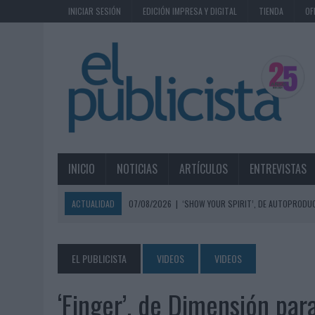
INICIAR SESIÓN
EDICIÓN IMPRESA Y DIGITAL
TIENDA
OF
INICIO
NOTICIAS
ARTÍCULOS
ENTREVISTAS
ACTUALIDAD
07/08/2026
|
‘SHOW YOUR SPIRIT’, DE AUTOPRODUC
07/08/2026
|
EL MÁLAGA CF CULMINA SU TRILOGÍA DE MARCA CON U
07/08/2026
|
MAHOU REIVINDICA EL RITUAL DE LA CAÑA EN EL DÍA IN
EL PUBLICISTA
VIDEOS
VIDEOS
07/08/2026
|
MG SPIRIT RELANZA SU MARCA CON UNA ESTRATEGIA 
‘Finger’, de Dimensión par
07/08/2026
|
PATRÓN CONVIERTE EL NUEVO SINGLE DE ARÓN PIPER EN