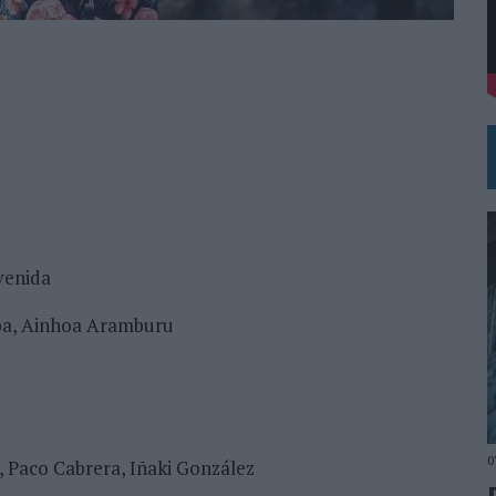
DE CHEIL SPAIN PARA SAMSUNG ELECTRONICS IBERIA
venida
lba, Ainhoa Aramburu
0
, Paco Cabrera, Iñaki González