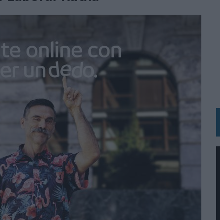
 LAS MARCAS
N IA
RÁ A PRUEBA LA CREATIVIDAD DE LAS MARCAS
N LA INFANCIA EN SU ESTRATEGIA
OS EN VERANO Y SUPERA AL MÓVIL COMO DISPOSITIVO MÁS UTILIZADO
OS ESPAÑOLES
IRECTORA COMERCIAL GLOBAL
BLE INSPIRADA EN CORNETTO, CALIPPO Y SOLERO
MAR EL PATRIMONIO HISTÓRICO EN ACTIVOS CULTURALES Y ECONÓMICOS
LA GESTIÓN DE SUS RELACIONES CON LOS MEDIOS
ARIO EN SU ÚLTIMA CAMPAÑA INTERNACIONAL
N DE MARCA A LARGO PLAZO Y LA MEDICIÓN SON DOS CARAS DE LA MISMA