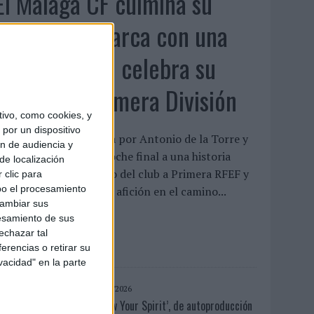
El Málaga CF culmina su
trilogía de marca con una
campaña que celebra su
regreso a Primera División
ivo, como cookies, y
por un dispositivo
a pieza, protagonizada por Antonio de la Torre y
ón de audiencia y
alva Reina, pone el broche final a una historia
de localización
niciada tras el descenso del club a Primera RFEF y
 clic para
bo el procesamiento
eivindica el papel de la afición en el camino...
cambiar sus
esamiento de sus
LEER MÁS
echazar tal
erencias o retirar su
vacidad" en la parte
07/08/2026
‘Show Your Spirit’, de autoproducción