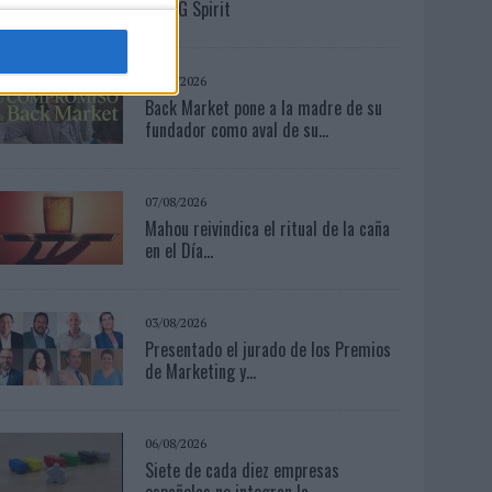
de MG Spirit
03/08/2026
Back Market pone a la madre de su
fundador como aval de su...
07/08/2026
Mahou reivindica el ritual de la caña
en el Día...
03/08/2026
Presentado el jurado de los Premios
de Marketing y...
06/08/2026
Siete de cada diez empresas
españolas no integran la...