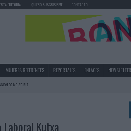
ERTA EDITORIAL
QUIERO SUSCRIBIRME
CONTACTO
MUJERES REFERENTES
REPORTAJES
ENLACES
NEWSLETTE
CIÓN DE MG SPIRIT
NA CAMPAÑA QUE CELEBRA SU REGRESO A PRIMERA DIVISIÓN
TERNACIONAL DE LA CERVEZA
360º CENTRADA EN EL ORIGEN BARCELONÉS
a Laboral Kutxa
 UNA EXPERIENCIA DE MARCA EN IBIZA