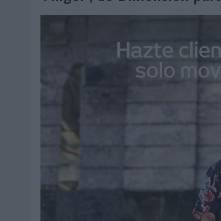
07/08/2026
|
EL VERANO PONE A PRUEBA LA ESTRATEGIA DIGITAL DE
07/08/2026
|
VUELING CONVIERTE LOS RECUERDOS EN SOUVENIRS CO
07/08/2026
|
CUANDO SE APAGUE EL SOL, EL ECLIPSE DE 2026 POND
06/08/2026
|
‘LA VUELTA’, DE FENOMENAL PARA MÁLAGA CF
06/08/2026
|
SIETE DE CADA DIEZ EMPRESAS ESPAÑOLAS NO INTEGRA
06/08/2026
|
LA TELEVISIÓN SIGUE LIDERANDO EL CONSUMO DE MEDI
06/08/2026
|
EL USO DE LA IA GENERATIVA ALCANZA YA AL 62% DE L
06/08/2026
|
SYSTEM1 NOMBRA A KIMBERLY BASTONI COMO NUEVA D
06/08/2026
|
FRIGO Y UNIQLO LANZAN UNA COLECCIÓN PERSONALIZA
06/08/2026
|
LA IA ESTÁ SUBIENDO EL LISTÓN DE LA CREATIVIDAD
05/08/2026
|
BEON WORLDWIDE LANZA RAÍZ URBANA PARA TRANSFOR
05/08/2026
|
FABRA COMUNICACIÓN INCORPORA A CASONÁ Y ASUME 
05/08/2026
|
LOPESAN HOTELS & RESORTS ACERCA EL PARAÍSO CAN
05/08/2026
|
LUIS ARQUILLOS (BURGO DE ARIAS): “LA CONSTRUCCIÓ