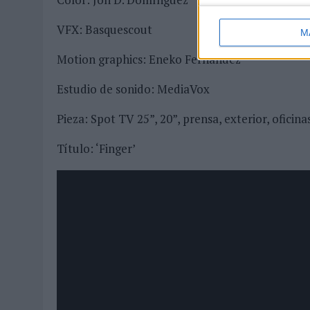
VFX: Basquescout
M
Motion graphics: Eneko Fernández
Estudio de sonido: MediaVox
Pieza: Spot TV 25”, 20”, prensa, exterior, oficinas
Título: ‘Finger’