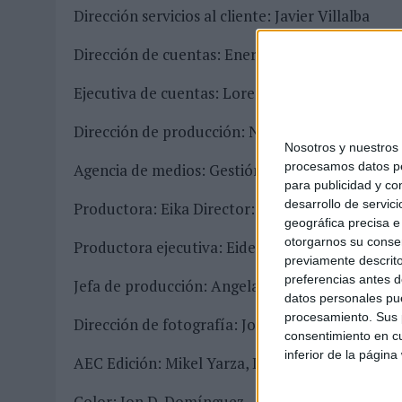
Dirección servicios al cliente: Javier Villalba
Dirección de cuentas: Eneritz Tavera
Ejecutiva de cuentas: Lorena Díez
Dirección de producción: Natxo Escobar
Nosotros y nuestro
procesamos datos per
Agencia de medios: Gestión de Medios
para publicidad y co
desarrollo de servici
Productora: Eika Director: Mikel Yarza
geográfica precisa e 
otorgarnos su conse
Productora ejecutiva: Eider Gabilondo
previamente descrito
preferencias antes d
Jefa de producción: Angela Zozaya
datos personales pue
procesamiento. Sus p
Dirección de fotografía: Jon D. Domínguez
consentimiento en cu
inferior de la página
AEC Edición: Mikel Yarza, Laura Rodríguez Bau
Color: Jon D. Domínguez