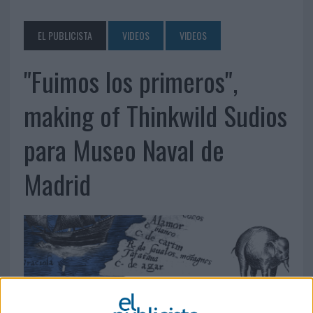
EL PUBLICISTA
VIDEOS
VIDEOS
"Fuimos los primeros",
making of Thinkwild Sudios
para Museo Naval de
Madrid