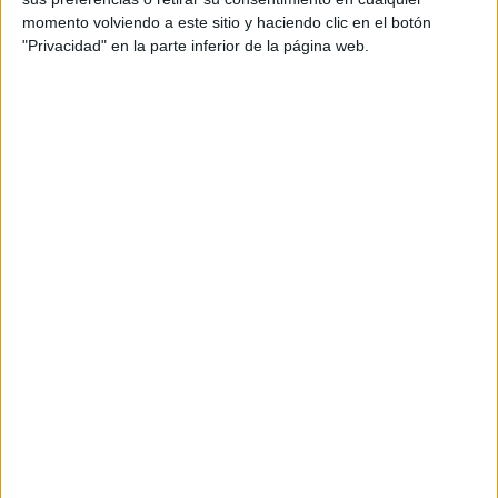
Project manager: Nicolas Pérez-Enciso
momento volviendo a este sitio y haciendo clic en el botón
"Privacidad" en la parte inferior de la página web.
Art director: Paula Checa & Nicolas Pérez-Enciso
Illustradorees: Carlos Gómez-Mira, Paula Checa
& Nicolas Pérez-Enciso
Animación: Jose Guimaray, Borja Gómez & Carlos
Gómez-Mira
Sonido: Thinkwild Studios