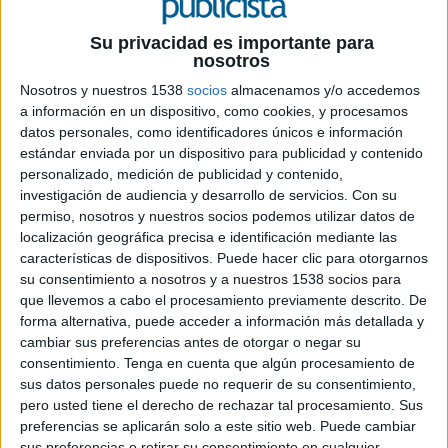
Su privacidad es importante para
nosotros
25 DE NOVIEMBRE DE 2019
Nosotros y nuestros 1538
socios
almacenamos y/o accedemos
Ficha técnica “Fuimos los primeros”
a información en un dispositivo, como cookies, y procesamos
datos personales, como identificadores únicos e información
estándar enviada por un dispositivo para publicidad y contenido
personalizado, medición de publicidad y contenido,
Anunciante: DSV
investigación de audiencia y desarrollo de servicios.
Con su
permiso, nosotros y nuestros socios podemos utilizar datos de
Marca: Museo Naval de Madrid
localización geográfica precisa e identificación mediante las
características de dispositivos. Puede hacer clic para otorgarnos
Proyecto: Fuímos los primeros
su consentimiento a nosotros y a nuestros 1538 socios para
que llevemos a cabo el procesamiento previamente descrito. De
Agncia: Thinkwild Studios
forma alternativa, puede acceder a información más detallada y
cambiar sus preferencias antes de otorgar o negar su
consentimiento.
Tenga en cuenta que algún procesamiento de
Director creativo: Carlos Gómez-Mira
sus datos personales puede no requerir de su consentimiento,
pero usted tiene el derecho de rechazar tal procesamiento. Sus
Productor: Rossana Giacomelli
preferencias se aplicarán solo a este sitio web. Puede cambiar
sus preferencias o retirar su consentimiento en cualquier