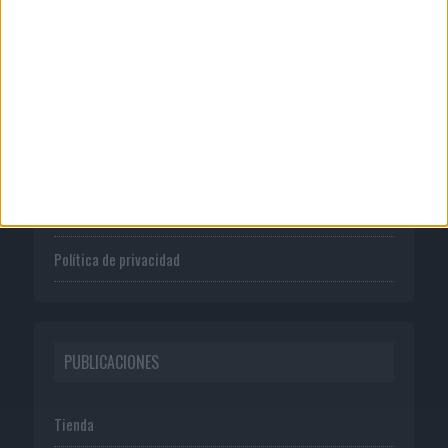
CORPORATIVO
Quienes somos
Publicidad
Normas de uso
Política de privacidad
PUBLICACIONES
Tienda