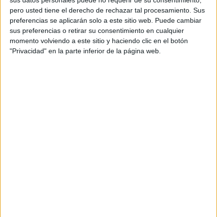
Director de servicios al cliente: Olga López
pero usted tiene el derecho de rechazar tal procesamiento. Sus
preferencias se aplicarán solo a este sitio web. Puede cambiar
Equipo de cuentas: Javier Bustamante, Sara
sus preferencias o retirar su consentimiento en cualquier
momento volviendo a este sitio y haciendo clic en el botón
Cuadrado
"Privacidad" en la parte inferior de la página web.
Chief production & content officer: Paloma
Adrien
Head of studios: Vanessa Pizarro
Head of production: Gustavo Samaniego
Producer agencia: Víctor Cruz
Equipo de estrategia: Miguel Gomis
Productora: Bambina
Realizador: Gabe Ibáñez