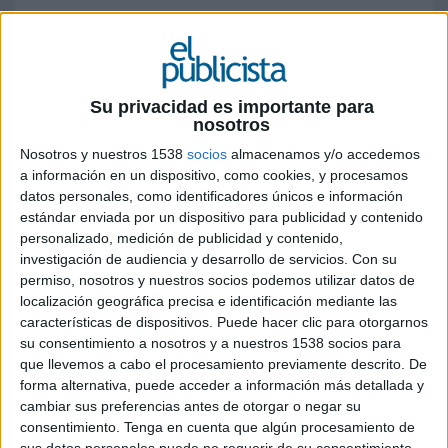
FICHA TÉCNICA
Anunciante: Moeve
Su privacidad es importante para
Contacto cliente: Elena Cabrero, Raquel Baena,
nosotros
Remedios Barona, Borja Mengotti, Javier Medina
Nosotros y nuestros 1538
socios
almacenamos y/o accedemos
y Pablo Pérez-Payá
a información en un dispositivo, como cookies, y procesamos
datos personales, como identificadores únicos e información
Producto: Campaña de marca - Iceberg
estándar enviada por un dispositivo para publicidad y contenido
personalizado, medición de publicidad y contenido,
Agencia: Publicis España
investigación de audiencia y desarrollo de servicios.
Con su
permiso, nosotros y nuestros socios podemos utilizar datos de
Director creativo ejecutivo: Arturo López
localización geográfica precisa e identificación mediante las
características de dispositivos. Puede hacer clic para otorgarnos
Director creativo: Javier Ferrera
su consentimiento a nosotros y a nuestros 1538 socios para
que llevemos a cabo el procesamiento previamente descrito. De
Director de arte: Alan Vera
forma alternativa, puede acceder a información más detallada y
cambiar sus preferencias antes de otorgar o negar su
Redactor: Gonzalo Krause
consentimiento.
Tenga en cuenta que algún procesamiento de
sus datos personales puede no requerir de su consentimiento,