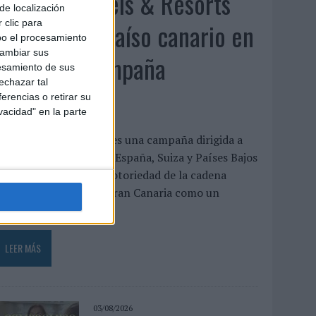
Lopesan Hotels & Resorts
de localización
acerca el paraíso canario en
 clic para
bo el procesamiento
cambiar sus
su última campaña
esamiento de sus
echazar tal
internacional
erencias o retirar su
vacidad" en la parte
El paraíso, más cerca’ es una campaña dirigida a
eino Unido, Alemania, España, Suiza y Países Bajos
ue busca reforzar la notoriedad de la cadena
otelera y posicionar Gran Canaria como un
estino...
LEER MÁS
03/08/2026