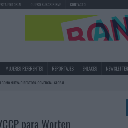
ERTA EDITORIAL
QUIERO SUSCRIBIRME
CONTACTO
MUJERES REFERENTES
REPORTAJES
ENLACES
NEWSLETTE
I COMO NUEVA DIRECTORA COMERCIAL GLOBAL
BLE INSPIRADA EN CORNETTO, CALIPPO Y SOLERO
MAR EL PATRIMONIO HISTÓRICO EN ACTIVOS CULTURALES Y ECONÓMICOS
e VCCP para Worten
LA GESTIÓN DE SUS RELACIONES CON LOS MEDIOS