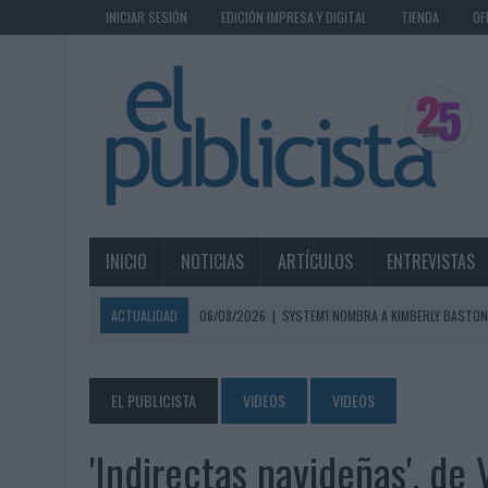
INICIAR SESIÓN
EDICIÓN IMPRESA Y DIGITAL
TIENDA
OF
INICIO
NOTICIAS
ARTÍCULOS
ENTREVISTAS
ACTUALIDAD
06/08/2026
|
SYSTEM1 NOMBRA A KIMBERLY BASTON
06/08/2026
|
FRIGO Y UNIQLO LANZAN UNA COLECCIÓN PERSONALIZA
06/08/2026
|
LA IA ESTÁ SUBIENDO EL LISTÓN DE LA CREATIVIDAD
EL PUBLICISTA
VIDEOS
VIDEOS
05/08/2026
|
BEON WORLDWIDE LANZA RAÍZ URBANA PARA TRANSFOR
'Indirectas navideñas', d
05/08/2026
|
FABRA COMUNICACIÓN INCORPORA A CASONÁ Y ASUME 