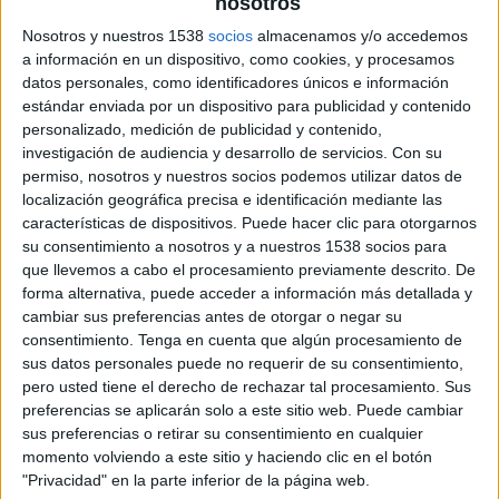
nosotros
Nosotros y nuestros 1538
socios
almacenamos y/o accedemos
7 DE FEBRERO DE 2025
a información en un dispositivo, como cookies, y procesamos
datos personales, como identificadores únicos e información
Ficha técnica
estándar enviada por un dispositivo para publicidad y contenido
personalizado, medición de publicidad y contenido,
Anunciante: PepsiCo
investigación de audiencia y desarrollo de servicios.
Con su
Marca: Doritos
permiso, nosotros y nuestros socios podemos utilizar datos de
Sector: Snacks, Alimentación
localización geográfica precisa e identificación mediante las
Agencia: PS21
características de dispositivos. Puede hacer clic para otorgarnos
Contacto cliente: David Bardají, Ana García
su consentimiento a nosotros y a nuestros 1538 socios para
Fernández, Clara Serrahima, Natalia Fuster
que llevemos a cabo el procesamiento previamente descrito. De
Productora: Smile
forma alternativa, puede acceder a información más detallada y
cambiar sus preferencias antes de otorgar o negar su
Realizador: NYSU
consentimiento.
Tenga en cuenta que algún procesamiento de
Título: Más crujientes, Más molestos
sus datos personales puede no requerir de su consentimiento,
pero usted tiene el derecho de rechazar tal procesamiento. Sus
preferencias se aplicarán solo a este sitio web. Puede cambiar
sus preferencias o retirar su consentimiento en cualquier
momento volviendo a este sitio y haciendo clic en el botón
"Privacidad" en la parte inferior de la página web.