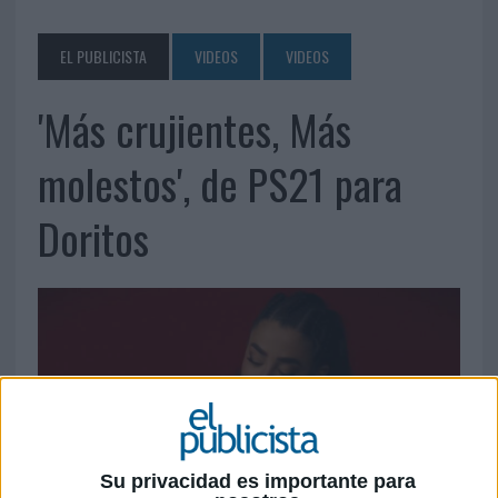
EL PUBLICISTA
VIDEOS
VIDEOS
'Más crujientes, Más
molestos', de PS21 para
Doritos
Su privacidad es importante para