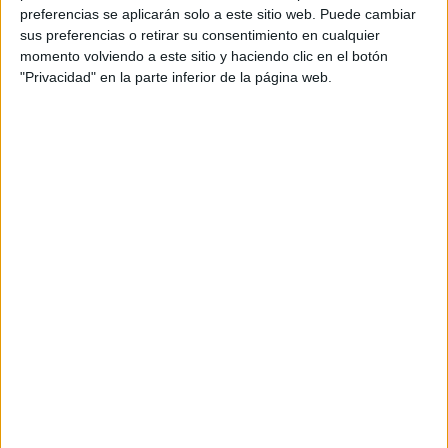
Anunciante: Festival El Chupete
preferencias se aplicarán solo a este sitio web. Puede cambiar
sus preferencias o retirar su consentimiento en cualquier
Campaña: imagen 2026
momento volviendo a este sitio y haciendo clic en el botón
"Privacidad" en la parte inferior de la página web.
Equipo cliente: Christian Haltermann, Alba
Trapero
Agencia: CLV
Equipo creativo: Fran López, Alfonso Velasco,
Luis Munné, Amaia Figueroa, Natalia Moral,
Lavinia Mois, Juan Arias, Maddi Aguirre, Noelia
Ortega, Óscar de Andrés, Rodrigo Gordillo
Equipo de cuentas: Inés Díaz-Casariego, Zuriñe
Ruíz, Eulalia Sanz
Diseño gráfico: Marcelo Pérez, The Wild Pony,
Alberto Carbonell
Título: ‘Mirar las pantallas con otros ojos’