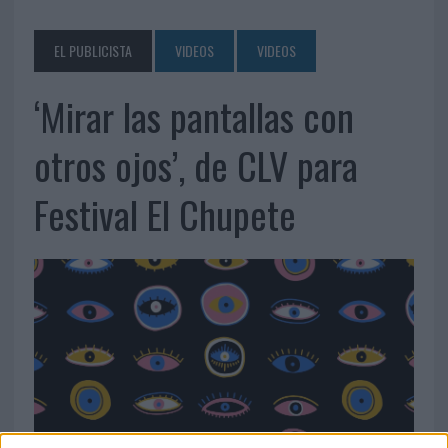
EL PUBLICISTA
VIDEOS
VIDEOS
‘Mirar las pantallas con
otros ojos’, de CLV para
Festival El Chupete