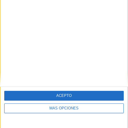
04/08/2026
‘El fútbol sin las personas’,
de Dentsu Creative para
Orange
ACEPTO
MÁS OPCIONES
FICHA TÉCNICA Anunciante: MasOrange Marca:
Orange Contacto cliente: Mariano Casares, Amagoia