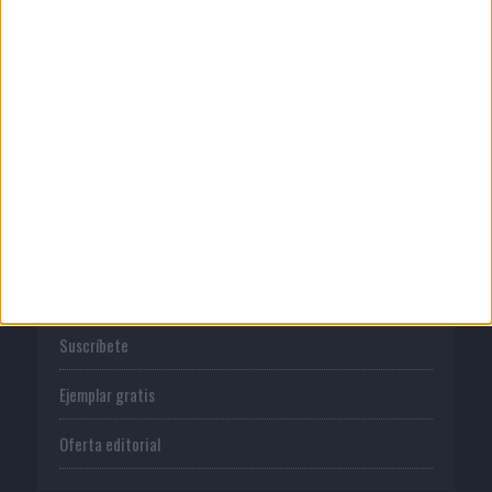
Publicidad
Normas de uso
Política de privacidad
PUBLICACIONES
Tienda
Suscríbete
Ejemplar gratis
Oferta editorial