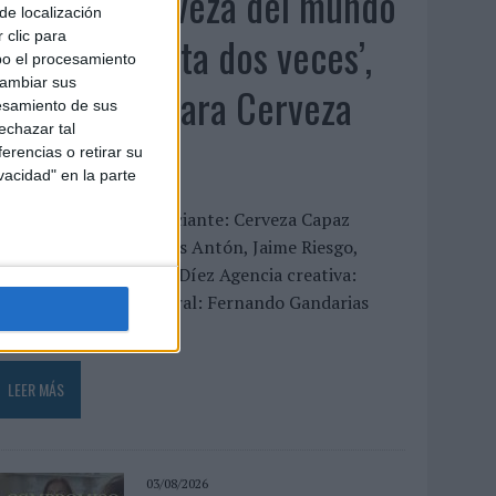
‘La única cerveza del mundo
de localización
que se disfruta dos veces’,
 clic para
bo el procesamiento
cambiar sus
de Inusualy para Cerveza
esamiento de sus
echazar tal
Capaz
erencias o retirar su
vacidad" en la parte
FICHA TÉCNICA Anunciante: Cerveza Capaz
ontacto cliente: Carlos Antón, Jaime Riesgo,
ndrea Coello y Nacho Díez Agencia creativa:
nusualy Director general: Fernando Gandarias
irector...
LEER MÁS
03/08/2026