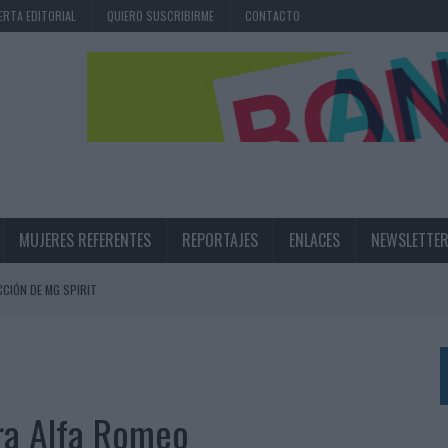
ERTA EDITORIAL
QUIERO SUSCRIBIRME
CONTACTO
MUJERES REFERENTES
REPORTAJES
ENLACES
NEWSLETTE
CIÓN DE MG SPIRIT
NA CAMPAÑA QUE CELEBRA SU REGRESO A PRIMERA DIVISIÓN
TERNACIONAL DE LA CERVEZA
360º CENTRADA EN EL ORIGEN BARCELONÉS
ra Alfa Romeo
 UNA EXPERIENCIA DE MARCA EN IBIZA