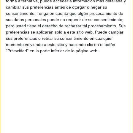
forma alternativa, puede acceder a información más detallada y
meteorológica de ElTiempo.es, medio
cambiar sus preferencias antes de otorgar o negar su
especializado que supera los 14 millones de
consentimiento.
Tenga en cuenta que algún procesamiento de
usuarios únicos, y utiliza datos geográficos y
sus datos personales puede no requerir de su consentimiento,
meteorológicos en tiempo real para modificar
pero usted tiene el derecho de rechazar tal procesamiento. Sus
automáticamente el mensaje que recibe cada
preferencias se aplicarán solo a este sitio web. Puede cambiar
usuario. L
sus preferencias o retirar su consentimiento en cualquier
momento volviendo a este sitio y haciendo clic en el botón
a lógica de la acción es sencilla: a mayor
"Privacidad" en la parte inferior de la página web.
temperatura, mayor protagonismo de la
hidratación. Así, la creatividad visual incrementa
progresivamente el número de botellas de
Bezoya en pantalla y adapta el tono del mensaje
según el nivel de calor previsto en cada ciudad.
Del dato meteorológico a la utilidad de marca
La activación busca convertir un momento de
consulta cotidiana -mirar el tiempo- en una
experiencia útil y relevante para el consumidor.
Además de las piezas dinámicas, la campaña