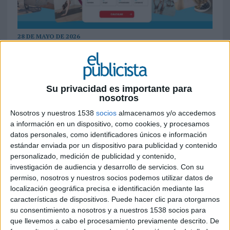
28 DE MAYO DE 2026
La marca adapta mensajes y creatividades
en tiempo real según la temperatura y la
ubicación del usuario dentro de ElTiempo.es
Su privacidad es importante para
nosotros
Bebidas Bezoya ha puesto en marcha una nueva
Nosotros y nuestros 1538
socios
almacenamos y/o accedemos
campaña digital junto a Dentsu y ElTiempo.es
a información en un dispositivo, como cookies, y procesamos
con la que transforma la previsión meteorológica
datos personales, como identificadores únicos e información
en una experiencia publicitaria contextual y
estándar enviada por un dispositivo para publicidad y contenido
personalizada. La acción adapta creatividades y
personalizado, medición de publicidad y contenido,
mensajes en función de la temperatura y la
investigación de audiencia y desarrollo de servicios.
Con su
localización del usuario, convirtiendo el calor en
permiso, nosotros y nuestros socios podemos utilizar datos de
un disparador directo de comunicación para la
localización geográfica precisa e identificación mediante las
marca.
características de dispositivos. Puede hacer clic para otorgarnos
su consentimiento a nosotros y a nuestros 1538 socios para
La campaña se activa dentro de la parrilla
que llevemos a cabo el procesamiento previamente descrito. De