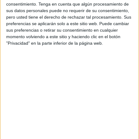
consentimiento.
Tenga en cuenta que algún procesamiento de
que representa a toda una generación de
sus datos personales puede no requerir de su consentimiento,
personas que participaron directamente en la
pero usted tiene el derecho de rechazar tal procesamiento. Sus
fabricación de vehículos Ebro hace más de 70
preferencias se aplicarán solo a este sitio web. Puede cambiar
años. A través de su historia, la campaña busca
sus preferencias o retirar su consentimiento en cualquier
reforzar el posicionamiento de la compañía
momento volviendo a este sitio y haciendo clic en el botón
como una marca vinculada históricamente a la
"Privacidad" en la parte inferior de la página web.
industria nacional y desmontar la percepción de
que se trata de una firma extranjera o
únicamente asociada al pasado.
El relato juega con esas historias que los mayores
cuentan y que muchas veces las nuevas
generaciones reciben con cierto escepticismo.
Bajo esa idea, la campaña reivindica la
importancia de escuchar y dar valor a quienes
formaron parte de la construcción industrial y
social del país.