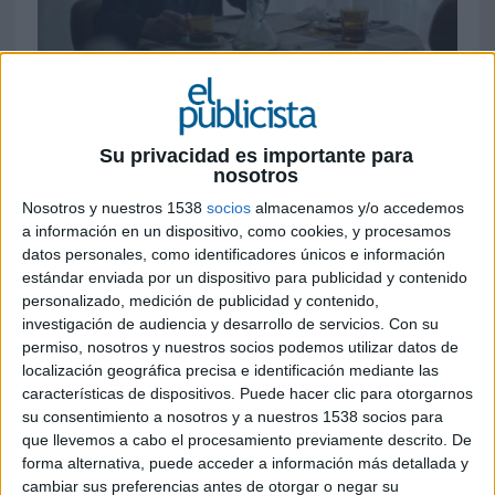
29 DE MAYO DE 2026
Su privacidad es importante para
La marca recupera la memoria de quienes
nosotros
construyeron sus vehículos en España para
Nosotros y nuestros 1538
socios
almacenamos y/o accedemos
reforzar su vínculo con el territorio y
a información en un dispositivo, como cookies, y procesamos
conectar con nuevas generaciones
datos personales, como identificadores únicos e información
estándar enviada por un dispositivo para publicidad y contenido
Ebro (
EBRO
) vuelve a poner el foco en sus raíces
personalizado, medición de publicidad y contenido,
industriales y en las personas que han formado
investigación de audiencia y desarrollo de servicios.
Con su
parte de su historia con ‘Ese coche lo he hecho
permiso, nosotros y nuestros socios podemos utilizar datos de
yo’, su nueva campaña de comunicación
localización geográfica precisa e identificación mediante las
desarrollada junto a
Forasters Studio
y
The
características de dispositivos. Puede hacer clic para otorgarnos
Production Club
.
su consentimiento a nosotros y a nuestros 1538 socios para
que llevemos a cabo el procesamiento previamente descrito. De
La acción toma como eje narrativo la figura de
forma alternativa, puede acceder a información más detallada y
cambiar sus preferencias antes de otorgar o negar su
Don Francisco, un antiguo trabajador de la marca