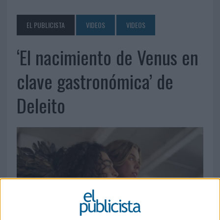
EL PUBLICISTA
VIDEOS
VIDEOS
‘El nacimiento de Venus en
clave gastronómica’ de
Deleito