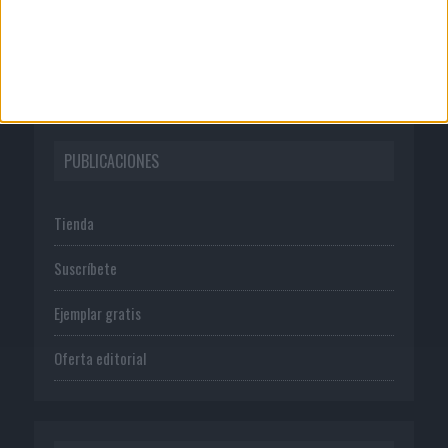
Normas de uso
Política de privacidad
PUBLICACIONES
Tienda
Suscríbete
Ejemplar gratis
Oferta editorial