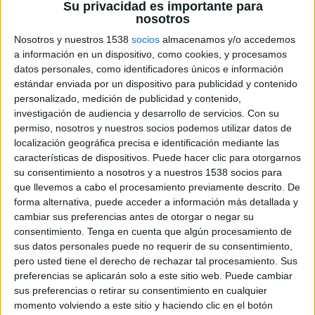
21 DE ENERO DE 2025
Su privacidad es importante para
nosotros
Equipo:
Nosotros y nuestros 1538
socios
almacenamos y/o accedemos
a información en un dispositivo, como cookies, y procesamos
Fotografía e iluminación: Ángel Ruiz
datos personales, como identificadores únicos e información
Ayudante de fotografía: Roland Bos
estándar enviada por un dispositivo para publicidad y contenido
Peluquería y maquillaje: Ibar Vacino
personalizado, medición de publicidad y contenido,
Estilista: Ale Lozano Set
investigación de audiencia y desarrollo de servicios.
Con su
Design y dirección de arte: Ale Ordoñez y
permiso, nosotros y nuestros socios podemos utilizar datos de
localización geográfica precisa e identificación mediante las
Andreu Cortés de Negromate
características de dispositivos. Puede hacer clic para otorgarnos
Filmmaker: Omar Daher
su consentimiento a nosotros y a nuestros 1538 socios para
Producción: Anna Teixidor, Carla Muñoz y
que llevemos a cabo el procesamiento previamente descrito. De
Rai Recoder de Deleito
forma alternativa, puede acceder a información más detallada y
Asistentes de edición: Eric Blanch y Floriana
cambiar sus preferencias antes de otorgar o negar su
Glamba
consentimiento.
Tenga en cuenta que algún procesamiento de
Venus: Maria Vallespí
sus datos personales puede no requerir de su consentimiento,
Ángeles: Lucas de Olivera, Martina Schultz y
pero usted tiene el derecho de rechazar tal procesamiento. Sus
Mariana Castaño
preferencias se aplicarán solo a este sitio web. Puede cambiar
Anunciante / marca: Deleito
sus preferencias o retirar su consentimiento en cualquier
momento volviendo a este sitio y haciendo clic en el botón