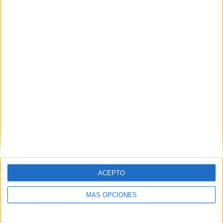
06/08/2026
El uso de la IA generativa
alcanza ya al 62% de los
españoles
ACEPTO
MÁS OPCIONES
La penetración de estas herramientas crece 19,5
puntos en un año, mientras solo el 0,73% de las