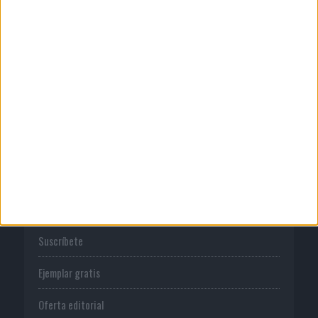
Publicidad
Normas de uso
Política de privacidad
PUBLICACIONES
Tienda
Suscríbete
Ejemplar gratis
Oferta editorial