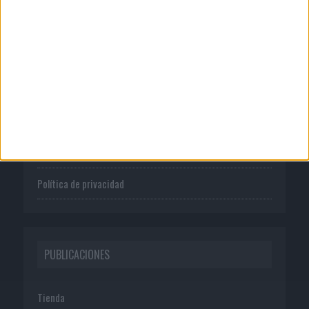
CORPORATIVO
Quienes somos
Publicidad
Normas de uso
Política de privacidad
PUBLICACIONES
Tienda