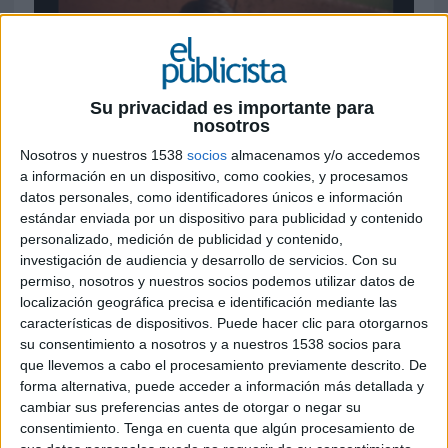
15 DE JULIO DE 2020
Ficha técnica “If they don't understand why,
Su privacidad es importante para
nosotros
they will”
Nosotros y nuestros 1538
socios
almacenamos y/o accedemos
a información en un dispositivo, como cookies, y procesamos
datos personales, como identificadores únicos e información
Anunciante: Cupra (Grupo Seat)
estándar enviada por un dispositivo para publicidad y contenido
personalizado, medición de publicidad y contenido,
Marca: Seat Cupra
investigación de audiencia y desarrollo de servicios.
Con su
permiso, nosotros y nuestros socios podemos utilizar datos de
Sector: Automovilismo
localización geográfica precisa e identificación mediante las
características de dispositivos. Puede hacer clic para otorgarnos
Título: If they don't understand why, they will
su consentimiento a nosotros y a nuestros 1538 socios para
que llevemos a cabo el procesamiento previamente descrito. De
Contactos del anunciante: Jason Lusty, Ignasi
forma alternativa, puede acceder a información más detallada y
Prieto, Thibaud Vincent-Genod, Patrick Sievers,
cambiar sus preferencias antes de otorgar o negar su
consentimiento.
Tenga en cuenta que algún procesamiento de
Carlos Valero.