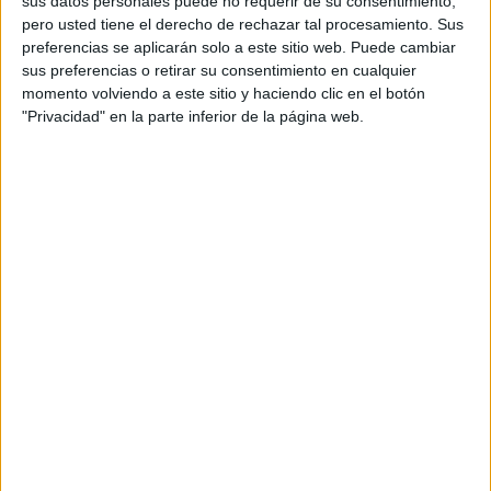
sus datos personales puede no requerir de su consentimiento,
pero usted tiene el derecho de rechazar tal procesamiento. Sus
Agencia: &Rosàs
preferencias se aplicarán solo a este sitio web. Puede cambiar
sus preferencias o retirar su consentimiento en cualquier
Director creativo ejecutivo: Isahac Oliver
momento volviendo a este sitio y haciendo clic en el botón
"Privacidad" en la parte inferior de la página web.
Head of art: Xavi Mauri
Redactor: Pol Martínez
Equipo de cuentas: Daniele Cicini, Juan Badilla,
Ainara Izar
Head of AV production: Jordi Solé
Productora: Canada
Realizador: Nicolás Méndez
Director de fotografía: Albert Salas
Productor ejecutivo: Victor Mata, Oscar