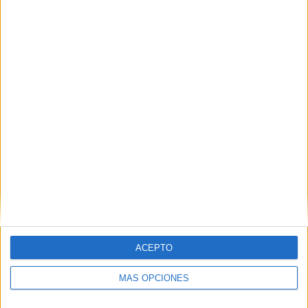
07/08/2026
MG Spirit relanza su marca
con una estrategia 360º
centrada en el origen
barcelonés
ACEPTO
MÁS OPCIONES
La campaña 'Show Your Spirit' combina exterior,