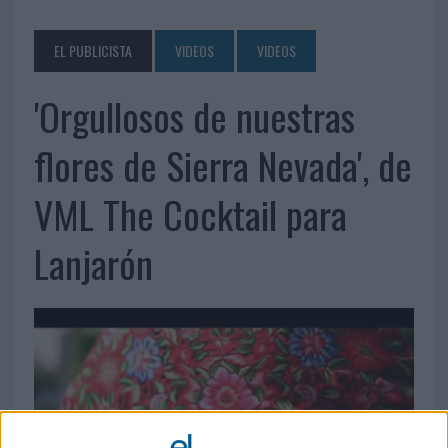
EL PUBLICISTA
VIDEOS
VIDEOS
'Orgullosos de nuestras
flores de Sierra Nevada', de
VML The Cocktail para
Lanjarón