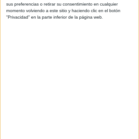
sus preferencias o retirar su consentimiento en cualquier
Planificación estratégica: Cristina Miranda, Mireia
momento volviendo a este sitio y haciendo clic en el botón
Spreafico
"Privacidad" en la parte inferior de la página web.
Directora de servicios al cliente: María Ángeles
Cobo
Equipo de cuentas: Katherine Páez, Jordi Trepat
Producer: Lidia Vilar (Hogarth)
Agencia de Medios: Mediacom
Agencia de Social Media y Community
Management: Manifiesto
Agencia de PR: Appletree
Producción: Colmado
Realizadora: Nuria Tolos
Título: Orgullosos de nuestras flores de Sierra
Nevada