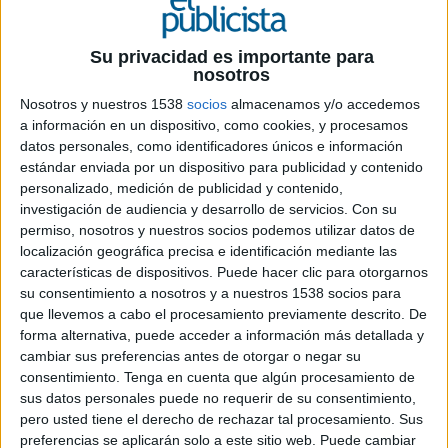
Su privacidad es importante para
nosotros
Nosotros y nuestros 1538
socios
almacenamos y/o accedemos
a información en un dispositivo, como cookies, y procesamos
28 DE FEBRERO DE 2025
datos personales, como identificadores únicos e información
estándar enviada por un dispositivo para publicidad y contenido
Ficha técnica
personalizado, medición de publicidad y contenido,
investigación de audiencia y desarrollo de servicios.
Con su
Anunciante: Danone Aguas
permiso, nosotros y nuestros socios podemos utilizar datos de
Marca: Lanjarón
localización geográfica precisa e identificación mediante las
Sector: AlLimentación y bebidas
características de dispositivos. Puede hacer clic para otorgarnos
Equipo cliente: Nicolas Pellegrino, Magdalena
su consentimiento a nosotros y a nuestros 1538 socios para
Lluch, Mar Canal
que llevemos a cabo el procesamiento previamente descrito. De
Agencia: VML The Cocktail
forma alternativa, puede acceder a información más detallada y
Director general creativo: David Caballero
cambiar sus preferencias antes de otorgar o negar su
Director creativo ejecutivo: Pipo Virgós
consentimiento.
Tenga en cuenta que algún procesamiento de
sus datos personales puede no requerir de su consentimiento,
Director creativo: Joaquim Crespo
pero usted tiene el derecho de rechazar tal procesamiento. Sus
Equipo creativo: Esther Cusco, Alba Lavorato,
preferencias se aplicarán solo a este sitio web. Puede cambiar
Iratxe Cabodevilla