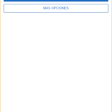
MÁS OPCIONES
ARTÍCULOS ALEATORIOS
05/08/2026
Luis Arquillos (Burgo de
Arias): “La construcción de