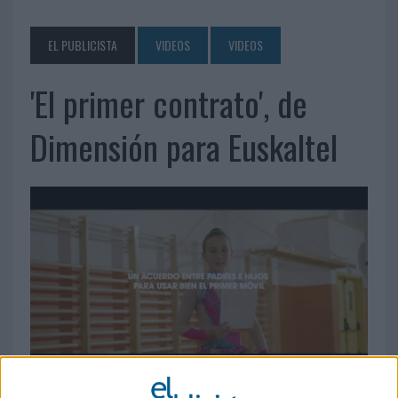
EL PUBLICISTA
VIDEOS
VIDEOS
'El primer contrato', de
Dimensión para Euskaltel
14 DE DICIEMBRE DE 2016