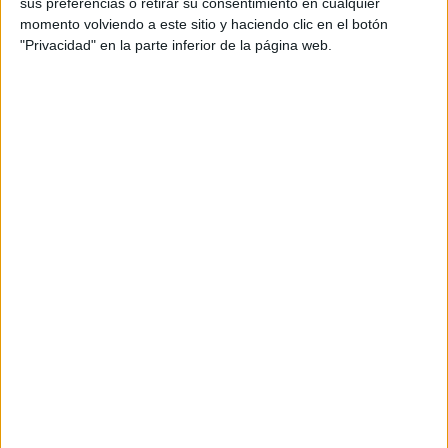
sus preferencias o retirar su consentimiento en cualquier
Director de cuenta: Igor López
momento volviendo a este sitio y haciendo clic en el botón
Comunicación: Iratxe Elso
"Privacidad" en la parte inferior de la página web.
Ejecutivo de cuentas: Unai Artetxe; Jon Guergue
Productora: Debolex
Producer: Laura Aristeguieta
Agencia de medios: Mediasal
Piezas: Spot 100 segundos, spot 60”, spot 45” y
spot 30”, Micro, Contenidos en redes sociales,
Videobanners, banenrs,…, Radio, Exterior,
Tiendas, Comunicación interna a empleados