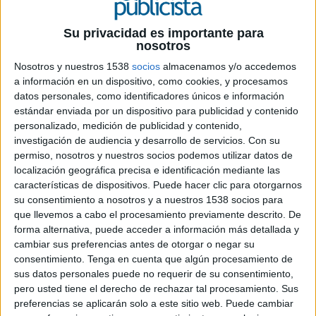
Ficha técnica ‘El primer contrato’
Su privacidad es importante para
nosotros
Anunciante: Euskaltel
Nosotros y nuestros 1538
socios
almacenamos y/o accedemos
Marca: Euskaltel
a información en un dispositivo, como cookies, y procesamos
Producto: Elprimercontrato
datos personales, como identificadores únicos e información
Contacto del Cliente: Koldo Unanue, Andrea
estándar enviada por un dispositivo para publicidad y contenido
Naveran, Eloien Uriarte
personalizado, medición de publicidad y contenido,
Agencia: Dimensión
investigación de audiencia y desarrollo de servicios.
Con su
Director general creativo: Guille Viglione
permiso, nosotros y nuestros socios podemos utilizar datos de
Directores creativos ejecutivos: Santi
localización geográfica precisa e identificación mediante las
Hernández, Isusko Artabe
características de dispositivos. Puede hacer clic para otorgarnos
su consentimiento a nosotros y a nuestros 1538 socios para
Director de arte: Ziortza Arnaiz; Gonzalo Narro
que llevemos a cabo el procesamiento previamente descrito. De
Redactor: Txema Pinedo
forma alternativa, puede acceder a información más detallada y
Desarrollador online: Naikari Medina; Eneko
cambiar sus preferencias antes de otorgar o negar su
Barrero
consentimiento.
Tenga en cuenta que algún procesamiento de
Diseñador gráfico: Kike Muñoz; Idoia Llanos,
sus datos personales puede no requerir de su consentimiento,
Txema Cartón
pero usted tiene el derecho de rechazar tal procesamiento. Sus
Programador: Eneko Barrero; Jon Allaflor
preferencias se aplicarán solo a este sitio web. Puede cambiar
Directora general: Maribi Kanpandegi