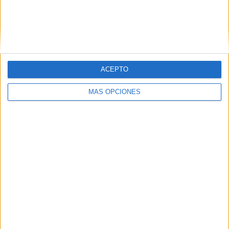
VÍDEO DESTACADO
ACEPTO
MÁS OPCIONES
ARTÍCULOS ALEATORIOS