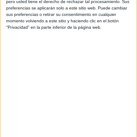
pero usted tiene el derecho de rechazar tal procesamiento. Sus
preferencias se aplicarán solo a este sitio web. Puede cambiar
Planificación estratégica: Rubén Miramontes,
sus preferencias o retirar su consentimiento en cualquier
Robert Herrera
momento volviendo a este sitio y haciendo clic en el botón
"Privacidad" en la parte inferior de la página web.
Producer audiovisual: Anna Cuevas, Leando
Alem
Productora: Animals Films
Realizador: Adriá López
Producer: Edu Farre, Nadia Kseiri
Director de fotografía: Ricard Canyellas
Estudio de sonido: Oido
Música: Trafalgar 13
Posproduccióno: Enefecto