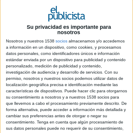
Ficha técnica ‘Rap’
Su privacidad es importante para
nosotros
Anunciante: Angulas Aguinaga
Nosotros y nuestros 1538
socios
almacenamos y/o accedemos
a información en un dispositivo, como cookies, y procesamos
Marca: Aguinamar
datos personales, como identificadores únicos e información
estándar enviada por un dispositivo para publicidad y contenido
Contacto cliente: Mikel Grande, Inma Larrañeta
personalizado, medición de publicidad y contenido,
investigación de audiencia y desarrollo de servicios.
Con su
Agencia: VMLYR Barcelona
permiso, nosotros y nuestros socios podemos utilizar datos de
localización geográfica precisa e identificación mediante las
Director creativo ejecutivo: Jordina Carbó y
características de dispositivos. Puede hacer clic para otorgarnos
Manu Diez
su consentimiento a nosotros y a nuestros 1538 socios para
que llevemos a cabo el procesamiento previamente descrito. De
Equipo creativo: Jordi Almuni, Laura Sala
forma alternativa, puede acceder a información más detallada y
cambiar sus preferencias antes de otorgar o negar su
Director de servicios al cliente: Laura Piserra
consentimiento.
Tenga en cuenta que algún procesamiento de
sus datos personales puede no requerir de su consentimiento,
Equipo de cuentas: Anna Chopo, Flora Tierno