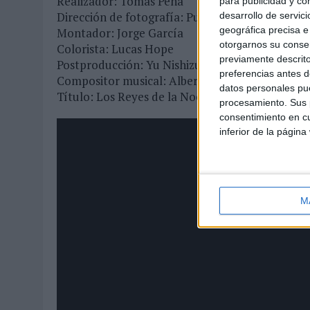
Realizador: Tomás Peña
para publicidad y co
Dirección de fotografía: Puxxo
desarrollo de servici
geográfica precisa e 
Montador: Jorge García
otorgarnos su conse
Colorista: Lucas Hope
previamente descrito
Postproducción: Yu Nishizuka
preferencias antes d
Compositor musical: Alberto de Miguel
datos personales pue
Título: Los Reyes de la Noche
procesamiento. Sus p
consentimiento en cu
inferior de la página
M