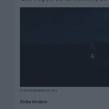
07/08/2026
|
EL VERANO PONE A PRUEBA LA ESTRATEGIA DIGITAL DE
07/08/2026
|
VUELING CONVIERTE LOS RECUERDOS EN SOUVENIRS CO
07/08/2026
|
CUANDO SE APAGUE EL SOL, EL ECLIPSE DE 2026 POND
06/08/2026
|
‘LA VUELTA’, DE FENOMENAL PARA MÁLAGA CF
06/08/2026
|
SIETE DE CADA DIEZ EMPRESAS ESPAÑOLAS NO INTEGRA
06/08/2026
|
LA TELEVISIÓN SIGUE LIDERANDO EL CONSUMO DE MEDI
06/08/2026
|
EL USO DE LA IA GENERATIVA ALCANZA YA AL 62% DE L
06/08/2026
|
SYSTEM1 NOMBRA A KIMBERLY BASTONI COMO NUEVA D
06/08/2026
|
FRIGO Y UNIQLO LANZAN UNA COLECCIÓN PERSONALIZA
06/08/2026
|
LA IA ESTÁ SUBIENDO EL LISTÓN DE LA CREATIVIDAD
05/08/2026
|
BEON WORLDWIDE LANZA RAÍZ URBANA PARA TRANSFOR
05/08/2026
|
FABRA COMUNICACIÓN INCORPORA A CASONÁ Y ASUME 
23 DE DICIEMBRE DE 2024
05/08/2026
|
LOPESAN HOTELS & RESORTS ACERCA EL PARAÍSO CAN
Ficha técnica
05/08/2026
|
LUIS ARQUILLOS (BURGO DE ARIAS): “LA CONSTRUCCIÓ