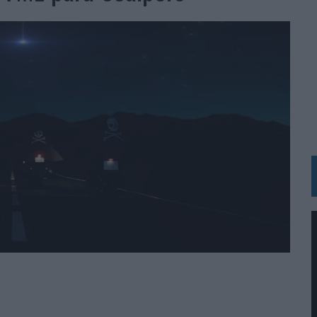
 LAS MARCAS
N IA
RÁ A PRUEBA LA CREATIVIDAD DE LAS MARCAS
N LA INFANCIA EN SU ESTRATEGIA
OS EN VERANO Y SUPERA AL MÓVIL COMO DISPOSITIVO MÁS UTILIZADO
OS ESPAÑOLES
IRECTORA COMERCIAL GLOBAL
BLE INSPIRADA EN CORNETTO, CALIPPO Y SOLERO
MAR EL PATRIMONIO HISTÓRICO EN ACTIVOS CULTURALES Y ECONÓMICOS
LA GESTIÓN DE SUS RELACIONES CON LOS MEDIOS
ARIO EN SU ÚLTIMA CAMPAÑA INTERNACIONAL
N DE MARCA A LARGO PLAZO Y LA MEDICIÓN SON DOS CARAS DE LA MISMA