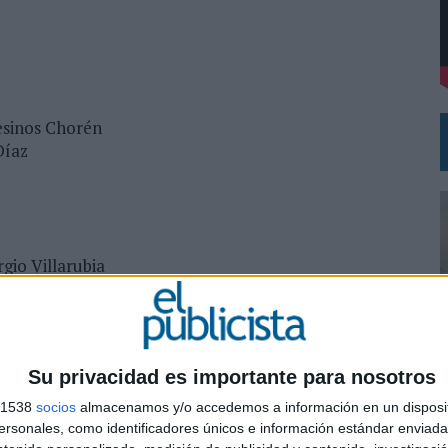
DE CHEIL SPAIN PARA SAMSUNG ELECTRONICS IBERIA
esinos Chorén
Díaz
rgio Villarubia
Su privacidad es importante para nosotros
s 1538
socios
almacenamos y/o accedemos a información en un disposit
0
sonales, como identificadores únicos e información estándar enviada 