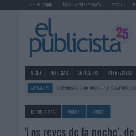
INICIAR SESIÓN
EDICIÓN IMPRESA Y DIGITAL
TIENDA
OF
INICIO
NOTICIAS
ARTÍCULOS
ENTREVISTAS
ACTUALIDAD
07/08/2026
|
‘SHOW YOUR SPIRIT’, DE AUTOPRODUC
07/08/2026
|
EL MÁLAGA CF CULMINA SU TRILOGÍA DE MARCA CON U
07/08/2026
|
MAHOU REIVINDICA EL RITUAL DE LA CAÑA EN EL DÍA IN
EL PUBLICISTA
VIDEOS
VIDEOS
07/08/2026
|
MG SPIRIT RELANZA SU MARCA CON UNA ESTRATEGIA 
'Los reyes de la noche', d
07/08/2026
|
PATRÓN CONVIERTE EL NUEVO SINGLE DE ARÓN PIPER EN