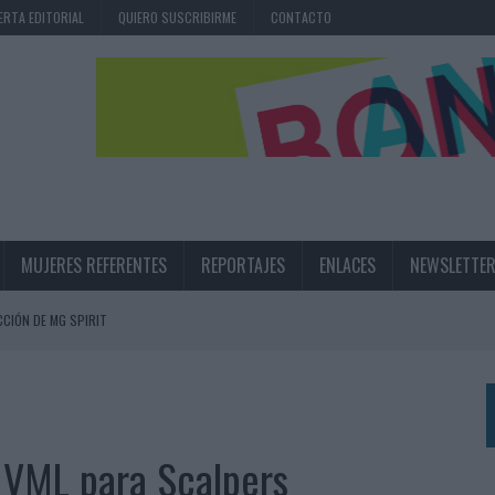
ERTA EDITORIAL
QUIERO SUSCRIBIRME
CONTACTO
MUJERES REFERENTES
REPORTAJES
ENLACES
NEWSLETTE
CIÓN DE MG SPIRIT
NA CAMPAÑA QUE CELEBRA SU REGRESO A PRIMERA DIVISIÓN
TERNACIONAL DE LA CERVEZA
360º CENTRADA EN EL ORIGEN BARCELONÉS
e VML para Scalpers
 UNA EXPERIENCIA DE MARCA EN IBIZA