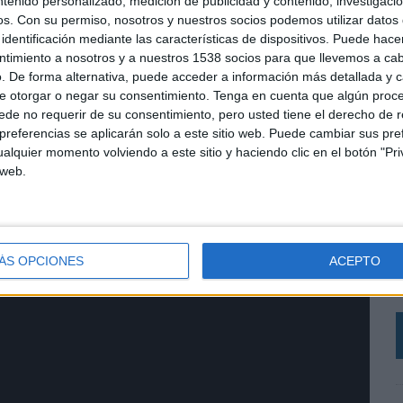
ntenido personalizado, medición de publicidad y contenido, investigaci
os.
Con su permiso, nosotros y nuestros socios podemos utilizar datos 
identificación mediante las características de dispositivos. Puede hacer
ntimiento a nosotros y a nuestros 1538 socios para que llevemos a ca
. De forma alternativa, puede acceder a información más detallada y 
e otorgar o negar su consentimiento.
Tenga en cuenta que algún proc
de no requerir de su consentimiento, pero usted tiene el derecho de r
referencias se aplicarán solo a este sitio web. Puede cambiar sus pref
alquier momento volviendo a este sitio y haciendo clic en el botón "Pri
 web.
L
e
ÁS OPCIONES
ACEPTO
d
h