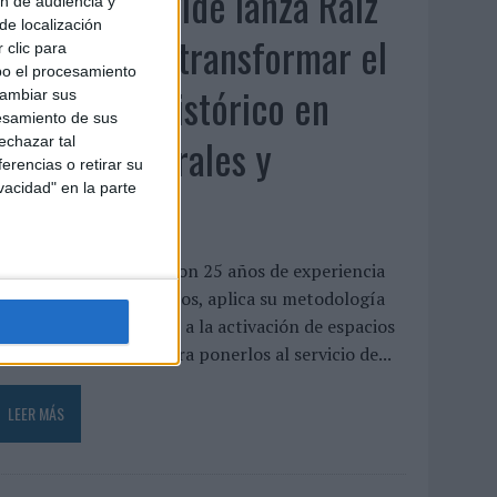
Beon Worldwide lanza Raíz
ón de audiencia y
de localización
Urbana para transformar el
 clic para
bo el procesamiento
patrimonio histórico en
cambiar sus
esamiento de sus
activos culturales y
echazar tal
erencias o retirar su
vacidad" en la parte
económicos
a empresa española, con 25 años de experiencia
n producción de eventos, aplica su metodología
e producción in-house a la activación de espacios
istóricos en desuso para ponerlos al servicio de...
LEER MÁS