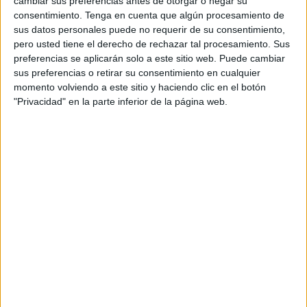
cambiar sus preferencias antes de otorgar o negar su
consentimiento.
Tenga en cuenta que algún procesamiento de
Directores creativos ejecutivos: Félix Carral y
sus datos personales puede no requerir de su consentimiento,
José Izaguirre
pero usted tiene el derecho de rechazar tal procesamiento. Sus
preferencias se aplicarán solo a este sitio web. Puede cambiar
Directores creativos: Jorge Castro y Javier López
sus preferencias o retirar su consentimiento en cualquier
momento volviendo a este sitio y haciendo clic en el botón
Equipo creativo: Adrián Pons, Marcos Noguero,
"Privacidad" en la parte inferior de la página web.
Olinda González, Laura González, Eloísa Pérez,
Gabriel Segundo
Producer: Vanesa San Millán
Business partner: María Luisa Fernández-
Villaverde
Directora de cuentas: Carmen Díaz de
Bustamante
Supervisor de cuentas: Jesús Merino