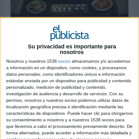
9 DE JUNIO DE 2026
FICHA TÉCNICA
Su privacidad es importante para
nosotros
Anunciante: Angulas Aguinaga
Nosotros y nuestros 1538
socios
almacenamos y/o accedemos
Producto: Krissia
a información en un dispositivo, como cookies, y procesamos
datos personales, como identificadores únicos e información
estándar enviada por un dispositivo para publicidad y contenido
Marca: Krissia
personalizado, medición de publicidad y contenido,
investigación de audiencia y desarrollo de servicios.
Con su
Contacto del cliente: Inma Larrañeta, Diego
permiso, nosotros y nuestros socios podemos utilizar datos de
Villabona, Iratxe Berriozabal, Malen Murguiondo,
localización geográfica precisa e identificación mediante las
Nora Martínez
características de dispositivos. Puede hacer clic para otorgarnos
su consentimiento a nosotros y a nuestros 1538 socios para
Agencia creativa: Havas Creative España
que llevemos a cabo el procesamiento previamente descrito. De
forma alternativa, puede acceder a información más detallada y
Director general creativo: Jesús Rasines