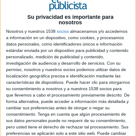
Su privacidad es importante para
nosotros
10 DE JUNIO DE 2026
Nosotros y nuestros 1538
socios
almacenamos y/o accedemos
FICHA TÉCNICA
a información en un dispositivo, como cookies, y procesamos
datos personales, como identificadores únicos e información
Anunciante: Better Balance
estándar enviada por un dispositivo para publicidad y contenido
personalizado, medición de publicidad y contenido,
investigación de audiencia y desarrollo de servicios.
Con su
Equipo de cliente: Carolina Agudo y Leonardo
permiso, nosotros y nuestros socios podemos utilizar datos de
González García
localización geográfica precisa e identificación mediante las
características de dispositivos. Puede hacer clic para otorgarnos
Agencia creativa y productora: Rosebud
su consentimiento a nosotros y a nuestros 1538 socios para
que llevemos a cabo el procesamiento previamente descrito. De
Client business director: Ismael Ledesma
forma alternativa, puede acceder a información más detallada y
cambiar sus preferencias antes de otorgar o negar su
Dirección creativa ejecutiva: Pablo Lucas
consentimiento.
Tenga en cuenta que algún procesamiento de
sus datos personales puede no requerir de su consentimiento,
Equipo creativo: Pablo Lucas, Santi Sánchez,
pero usted tiene el derecho de rechazar tal procesamiento. Sus
Anxo López, Fran Sanmartín, Neus Serrano y
preferencias se aplicarán solo a este sitio web. Puede cambiar