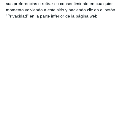
Flor Mandel
sus preferencias o retirar su consentimiento en cualquier
momento volviendo a este sitio y haciendo clic en el botón
Arte y motion: Amparo Doménech, María Rubio,
"Privacidad" en la parte inferior de la página web.
Miguel Chordá, Pablo Asensio, Luisa Hernández y
Eloi Fustier
Equipo influencer media / RRSS: Alba Travesedo,
María Fernández, Elena Hernández, Javier
García, Daniel Calahorra, Paula A. Casas y Marcos
F. Cardanha (Thinketers)
Equipo PR: Adriana Díaz Covaleda y Celia Morera
(Accenture Song)