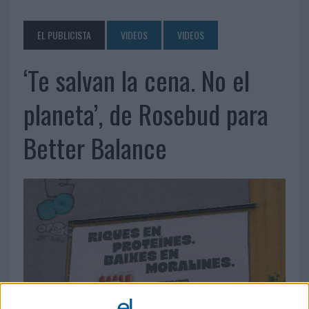
EL PUBLICISTA
VIDEOS
VIDEOS
‘Te salvan la cena. No el
planeta’, de Rosebud para
Better Balance