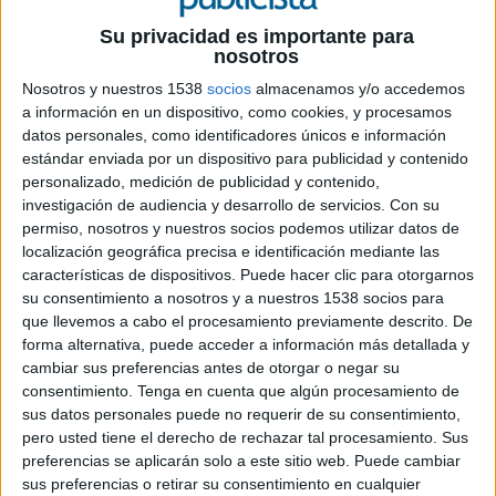
Producto: Televisiones
Su privacidad es importante para
nosotros
Contacto del cliente: Marta Domínguez, Marta
Nosotros y nuestros 1538
socios
almacenamos y/o accedemos
Vilalta y Cristina Camón
a información en un dispositivo, como cookies, y procesamos
datos personales, como identificadores únicos e información
Agencia: After
estándar enviada por un dispositivo para publicidad y contenido
personalizado, medición de publicidad y contenido,
Equipo creativo: Toni Tugores, Miguel Puime, Javi
investigación de audiencia y desarrollo de servicios.
Con su
García, David Arés, Alfonso Palomo
permiso, nosotros y nuestros socios podemos utilizar datos de
localización geográfica precisa e identificación mediante las
Dirección de cuentas: Eli Masides
características de dispositivos. Puede hacer clic para otorgarnos
su consentimiento a nosotros y a nuestros 1538 socios para
Project manager: Laura Felip
que llevemos a cabo el procesamiento previamente descrito. De
forma alternativa, puede acceder a información más detallada y
Agencia de medios: Publicis AMP by Starcom
cambiar sus preferencias antes de otorgar o negar su
consentimiento.
Tenga en cuenta que algún procesamiento de
Productora: After
sus datos personales puede no requerir de su consentimiento,
pero usted tiene el derecho de rechazar tal procesamiento. Sus
Locución: Jordi Brau
preferencias se aplicarán solo a este sitio web. Puede cambiar
sus preferencias o retirar su consentimiento en cualquier