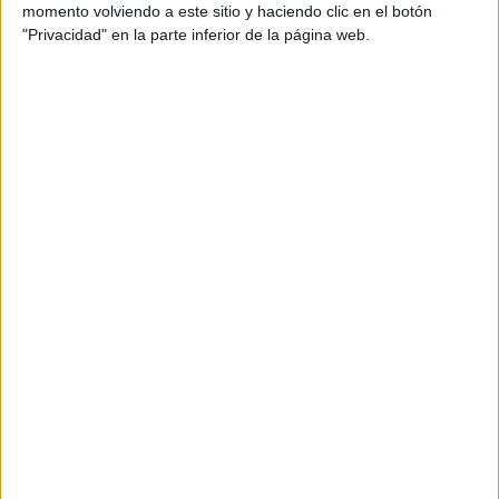
Estudio de sonido: BSO
momento volviendo a este sitio y haciendo clic en el botón
"Privacidad" en la parte inferior de la página web.
Pieza: 1x116" CAST & 1x30 CAST
Título: ‘La Teoría 116’