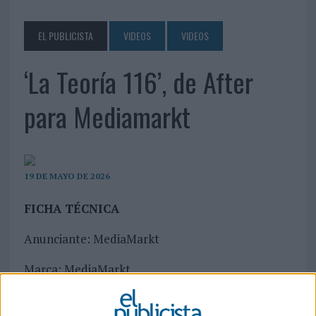
EL PUBLICISTA
VIDEOS
VIDEOS
‘La Teoría 116’, de After
para Mediamarkt
19 DE MAYO DE 2026
FICHA TÉCNICA
Anunciante: MediaMarkt
Marca: MediaMarkt
Sector: Electrónica de consumo