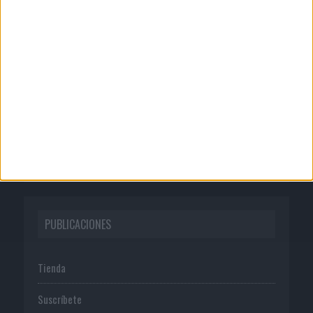
CORPORATIVO
Quienes somos
Publicidad
Normas de uso
Política de privacidad
PUBLICACIONES
Tienda
Suscríbete