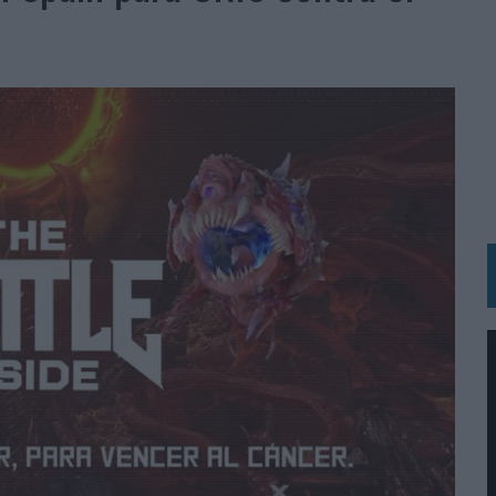
IRECTORA COMERCIAL GLOBAL
BLE INSPIRADA EN CORNETTO, CALIPPO Y SOLERO
MAR EL PATRIMONIO HISTÓRICO EN ACTIVOS CULTURALES Y ECONÓMICOS
LA GESTIÓN DE SUS RELACIONES CON LOS MEDIOS
ARIO EN SU ÚLTIMA CAMPAÑA INTERNACIONAL
N DE MARCA A LARGO PLAZO Y LA MEDICIÓN SON DOS CARAS DE LA MISMA
N HOTELS & RESORTS
VECES’, DE INUSUALY PARA CERVEZA CAPAZ
 PARA ORANGE
 UNA OPORTUNIDAD DE INCLUSIÓN
RANO’
UDIO EN SU NUEVA CAMPAÑA GLOBAL DE MARCA