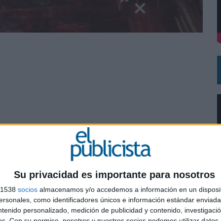
VISTAR
RÁ A PRUEBA LA CREATIVIDAD DE LAS MARCAS
Villarrubia
a, Estanislao Bollaín, Diego Lizewski y Miriam
osé, Aitor Carreira y Andrea Pisarro
Su privacidad es importante para nosotros
s 1538
socios
almacenamos y/o accedemos a información en un disposit
sonales, como identificadores únicos e información estándar enviada 
0
ntenido personalizado, medición de publicidad y contenido, investigaci
 Roma
os.
Con su permiso, nosotros y nuestros socios podemos utilizar datos 