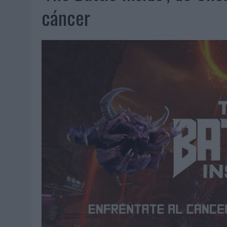
06/08/2026
|
SYSTEM1 NOMBRA A KIMBERLY BASTONI COMO NUEVA D
cáncer
06/08/2026
|
FRIGO Y UNIQLO LANZAN UNA COLECCIÓN PERSONALIZA
06/08/2026
|
LA IA ESTÁ SUBIENDO EL LISTÓN DE LA CREATIVIDAD
05/08/2026
|
BEON WORLDWIDE LANZA RAÍZ URBANA PARA TRANSFOR
05/08/2026
|
FABRA COMUNICACIÓN INCORPORA A CASONÁ Y ASUME 
05/08/2026
|
LOPESAN HOTELS & RESORTS ACERCA EL PARAÍSO CAN
05/08/2026
|
LUIS ARQUILLOS (BURGO DE ARIAS): “LA CONSTRUCCIÓ
MONEDA”
04/08/2026
|
‘EL PARAÍSO MÁS CERCA’, DE 22GRADOS PARA LOPESA
04/08/2026
|
‘LA ÚNICA CERVEZA DEL MUNDO QUE SE DISFRUTA DOS 
04/08/2026
|
‘EL FÚTBOL SIN LAS PERSONAS’, DE DENTSU CREATIVE
04/08/2026
|
CAPAZ, LA CERVEZA QUE CONVIERTE CADA BOTELLA EN
04/08/2026
|
BABARIA Y MAXIBON SON ‘EL MATCH PERFECTO DEL VE
04/08/2026
|
AUDIBLE REIVINDICA EL PODER TRANSFORMADOR DEL A