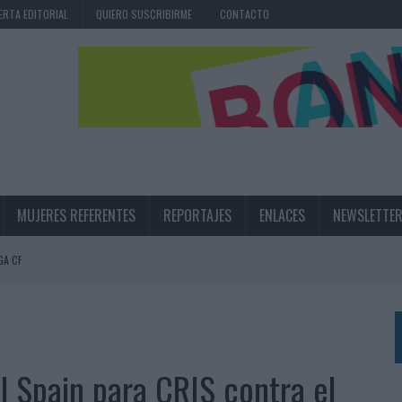
ERTA EDITORIAL
QUIERO SUSCRIBIRME
CONTACTO
MUJERES REFERENTES
REPORTAJES
ENLACES
NEWSLETTE
GA CF
N LA INFANCIA EN SU ESTRATEGIA
UNQUE LOS MEDIOS CONTROLADOS MANTIENEN EL CRECIMIENTO
OS EN VERANO Y SUPERA AL MÓVIL COMO DISPOSITIVO MÁS UTILIZADO
il Spain para CRIS contra el
OS ESPAÑOLES