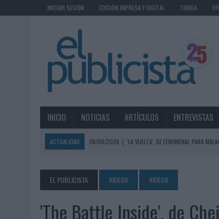
INICIAR SESIÓN
EDICIÓN IMPRESA Y DIGITAL
TIENDA
OF
INICIO
NOTICIAS
ARTÍCULOS
ENTREVISTAS
ACTUALIDAD
06/08/2026
|
‘LA VUELTA’, DE FENOMENAL PARA MÁLA
06/08/2026
|
SIETE DE CADA DIEZ EMPRESAS ESPAÑOLAS NO INTEGRA
06/08/2026
|
EL MERCADO PUBLICITARIO CAE UN 2,6% EN 2025, A
EL PUBLICISTA
VIDEOS
VIDEOS
06/08/2026
|
LA TELEVISIÓN SIGUE LIDERANDO EL CONSUMO DE MEDI
'The Battle Inside', de Che
06/08/2026
|
EL USO DE LA IA GENERATIVA ALCANZA YA AL 62% DE L