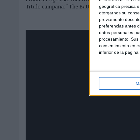
Título campaña: “The Battle Inside”
geográfica precisa e 
otorgarnos su conse
previamente descrito
preferencias antes d
datos personales pue
procesamiento. Sus p
consentimiento en cu
inferior de la página
M