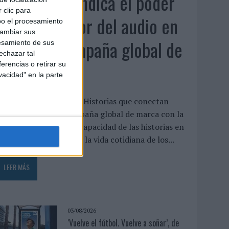
Audible reivindica el poder
 clic para
transformador del audio en
bo el procesamiento
cambiar sus
su nueva campaña global de
esamiento de sus
echazar tal
marca
erencias o retirar su
vacidad" en la parte
udible ha presentado ‘Historias que conectan
ontigo’, su nueva campaña global de marca con la
ue pone el foco en la capacidad de las historias en
udio para transformar la vida cotidiana de los...
LEER MÁS
03/08/2026
‘Vuelve el fútbol. Vuelve a soñar’, de