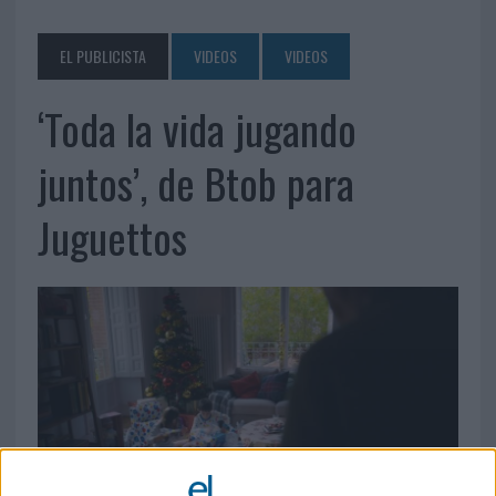
EL PUBLICISTA
VIDEOS
VIDEOS
‘Toda la vida jugando
juntos’, de Btob para
Juguettos