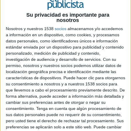
21 DE NOVIEMBRE DE 2019
Su privacidad es importante para
Ficha técnica ‘Toda la vida jugando juntos’
nosotros
Nosotros y nuestros 1538
socios
almacenamos y/o accedemos
a información en un dispositivo, como cookies, y procesamos
datos personales, como identificadores únicos e información
Anunciante: Juguettos
estándar enviada por un dispositivo para publicidad y contenido
personalizado, medición de publicidad y contenido,
Contacto del Cliente: Joaquín Polo, José Luis
investigación de audiencia y desarrollo de servicios.
Con su
Mancebo, Ramón Flor, Cande Más, Mar Medina,
permiso, nosotros y nuestros socios podemos utilizar datos de
Tony Agulló, Sandra Pardo, Ester Ruíz, Laura
localización geográfica precisa e identificación mediante las
Zapater
características de dispositivos. Puede hacer clic para otorgarnos
su consentimiento a nosotros y a nuestros 1538 socios para
Agencia: BTOB
que llevemos a cabo el procesamiento previamente descrito. De
forma alternativa, puede acceder a información más detallada y
Equipo creativo: Hernán Marqués, Pepe Valero,
cambiar sus preferencias antes de otorgar o negar su
consentimiento.
Tenga en cuenta que algún procesamiento de
Chema Díaz y María Ordoñez
sus datos personales puede no requerir de su consentimiento,
pero usted tiene el derecho de rechazar tal procesamiento. Sus
Equipo de cuentas: Verónica Fiz e Irene Elena
preferencias se aplicarán solo a este sitio web. Puede cambiar