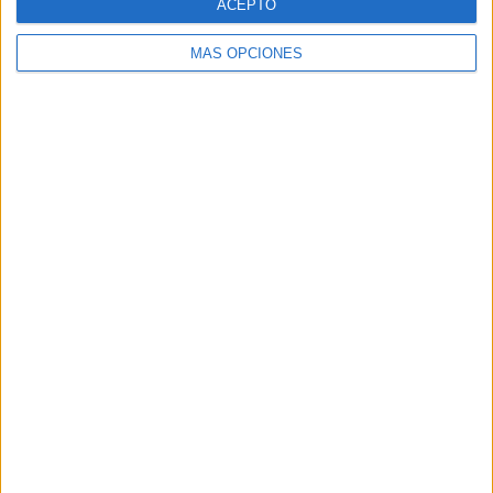
ACEPTO
MÁS OPCIONES
ARTÍCULOS ALEATORIOS
05/08/2026
Luis Arquillos (Burgo de
Arias): “La construcción de