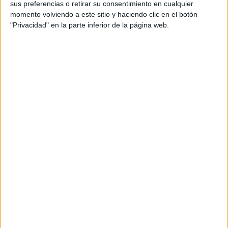
sus preferencias o retirar su consentimiento en cualquier
Equipo de estrategia y medios: Guillermo Lázaro,
momento volviendo a este sitio y haciendo clic en el botón
Lorena Garrido y Carla Escobar
"Privacidad" en la parte inferior de la página web.
Producer: Pablo Riaño
Productora: Antiestático
Directora: Joana Colomar
Título: Toda la vida jugando juntos